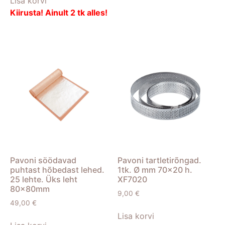
Lisa korvi
Kiirusta! Ainult 2 tk alles!
Pavoni söödavad
Pavoni tartletirõngad.
puhtast hõbedast lehed.
1tk. Ø mm 70×20 h.
25 lehte. Üks leht
XF7020
80x80mm
9,00
€
49,00
€
Lisa korvi