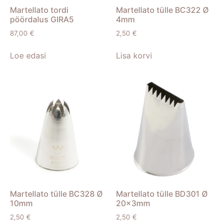
Martellato tordi
Martellato tülle BC322 Ø
pöördalus GIRA5
4mm
87,00
€
2,50
€
Loe edasi
Lisa korvi
Martellato tülle BC328 Ø
Martellato tülle BD301 Ø
10mm
20x3mm
2,50
€
2,50
€