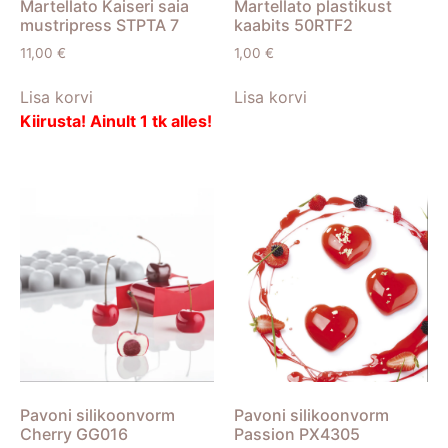
Martellato Kaiseri saia
Martellato plastikust
mustripress STPTA 7
kaabits 50RTF2
11,00
€
1,00
€
Lisa korvi
Lisa korvi
Kiirusta! Ainult 1 tk alles!
Pavoni silikoonvorm
Pavoni silikoonvorm
Cherry GG016
Passion PX4305