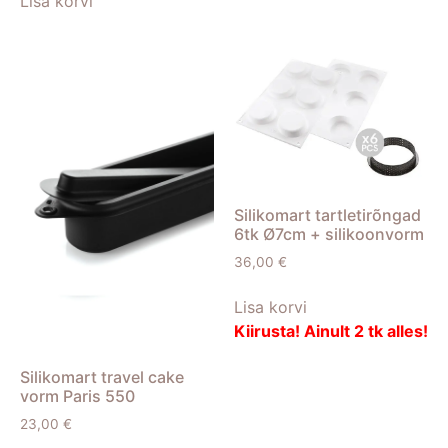
Lisa korvi
Silikomart tartletirõngad
6tk Ø7cm + silikoonvorm
36,00
€
Lisa korvi
Kiirusta! Ainult 2 tk alles!
Silikomart travel cake
vorm Paris 550
23,00
€