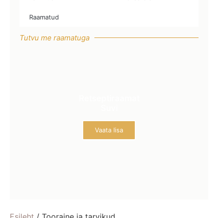
Raamatud
Tutvu me raamatuga
Retseptiraamat
Suvi
Vaata lisa
Esileht
/ Tooraine ja tarvikud