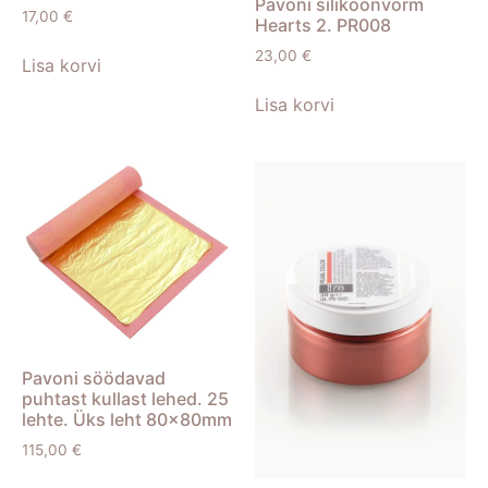
Pavoni silikoonvorm
17,00
€
Hearts 2. PR008
23,00
€
Lisa korvi
Lisa korvi
Pavoni söödavad
puhtast kullast lehed. 25
lehte. Üks leht 80x80mm
115,00
€