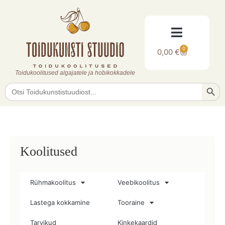
0
0,00
€
Toidukoolitused algajatele ja hobikokkadele
Searc
Search
for:
Koolitused
Rühmakoolitus
Veebikoolitus
Lastega kokkamine
Tooraine
Tarvikud
Kinkekaardid