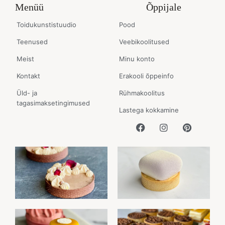
Menüü
Õppijale
Toidukunstistuudio
Pood
Teenused
Veebikoolitused
Meist
Minu konto
Kontakt
Erakooli õppeinfo
Üld- ja
Rühmakoolitus
tagasimaksetingimused
Lastega kokkamine