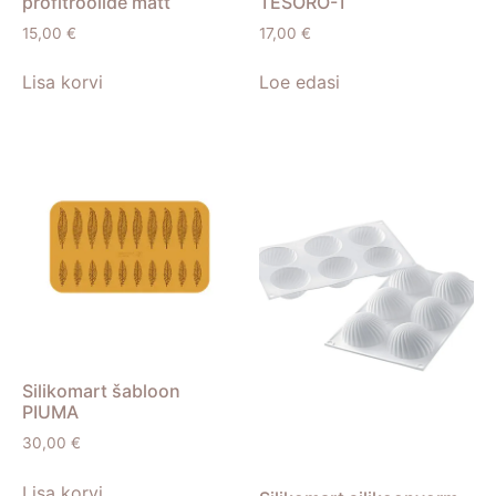
profitroolide matt
TESORO-T
15,00
€
17,00
€
Lisa korvi
Loe edasi
Silikomart šabloon
PIUMA
30,00
€
Lisa korvi