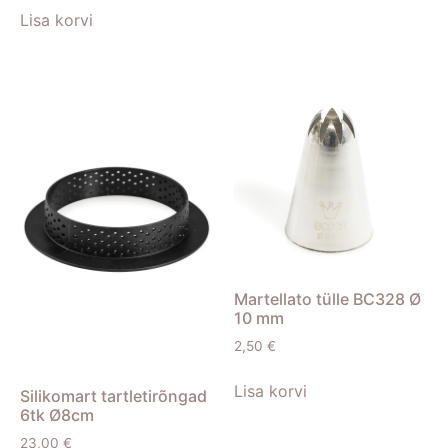
Lisa korvi
Martellato tülle BC328 Ø
10 mm
2,50
€
Lisa korvi
Silikomart tartletirõngad
6tk Ø8cm
23,00
€