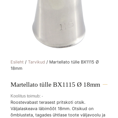
Esileht
/
Tarvikud
/ Martellato tülle BX1115 Ø
18mm
Martellato tülle BX1115 Ø 18mm
Koolitus toimub: -
Roostevabast terasest pritskoti otsik.
Väljalaskeava läbimõõt 18mm. Otsikud on
õmblusteta, tagades ühtlase toote väljavoolu ja