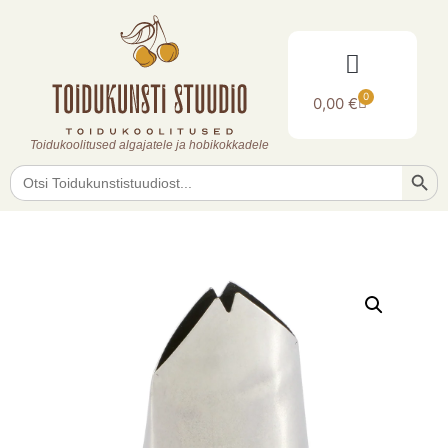
0
0,00
€
Toidukoolitused algajatele ja hobikokkadele
Searc
Search
for: