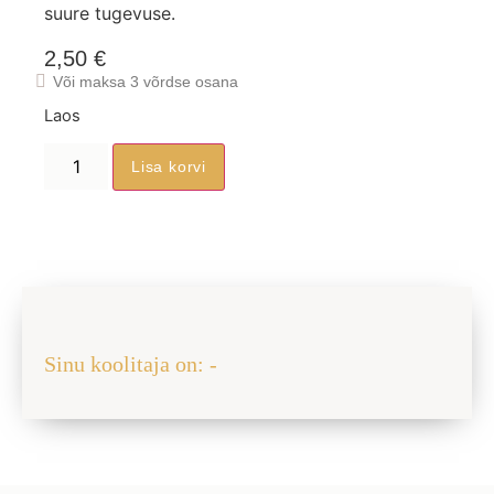
suure tugevuse.
2,50
€
Või maksa 3 võrdse osana
Laos
Lisa korvi
Jaga sõbraga
Sinu koolitaja on: -