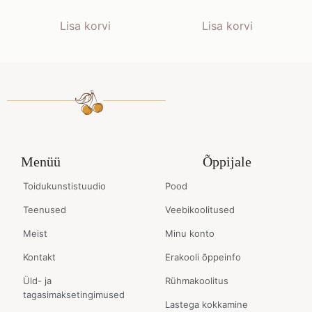
Lisa korvi
Lisa korvi
Menüü
Õppijale
Toidukunstistuudio
Pood
Teenused
Veebikoolitused
Meist
Minu konto
Kontakt
Erakooli õppeinfo
Üld- ja
Rühmakoolitus
tagasimaksetingimused
Lastega kokkamine