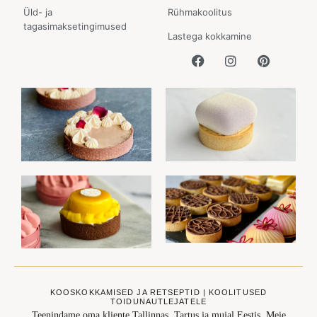
Üld- ja
Rühmakoolitus
tagasimaksetingimused
Lastega kokkamine
KOOSKOKKAMISED JA RETSEPTID | KOOLITUSED
TOIDUNAUTLEJATELE
Teenindame oma kliente Tallinnas, Tartus ja mujal Eestis. Meie