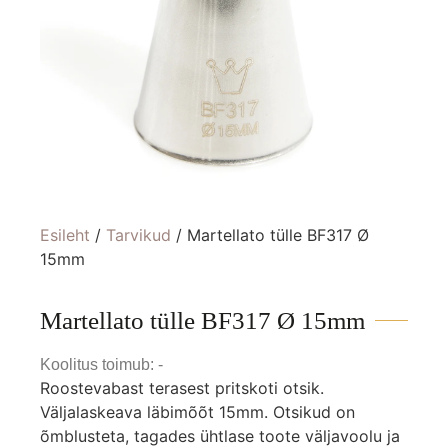
Esileht
/
Tarvikud
/ Martellato tülle BF317 Ø
15mm
Martellato tülle BF317 Ø 15mm
Koolitus toimub: -
Roostevabast terasest pritskoti otsik.
Väljalaskeava läbimõõt 15mm. Otsikud on
õmblusteta, tagades ühtlase toote väljavoolu ja