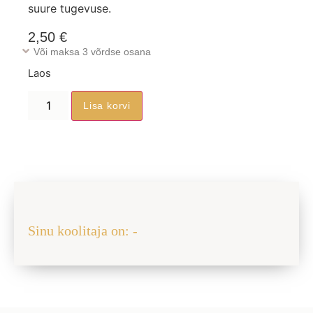
suure tugevuse.
2,50
€
Või maksa 3 võrdse osana
Laos
Lisa korvi
Jaga sõbraga
Sinu koolitaja on: -