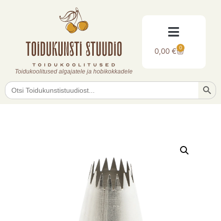
0
0,00
€
Toidukoolitused algajatele ja hobikokkadele
Searc
Search
for: