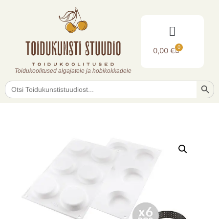
0
0,00
€
Toidukoolitused algajatele ja hobikokkadele
Searc
Search
for: