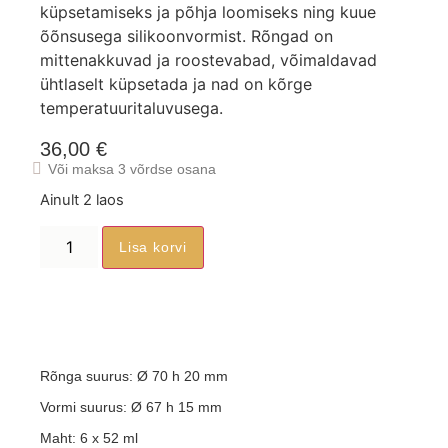
küpsetamiseks ja põhja loomiseks ning kuue
õõnsusega silikoonvormist. Rõngad on
mittenakkuvad ja roostevabad, võimaldavad
ühtlaselt küpsetada ja nad on kõrge
temperatuuritaluvusega.
36,00
€
Või maksa 3 võrdse osana
Ainult 2 laos
Lisa korvi
Rõnga suurus: Ø 70 h 20 mm
Vormi suurus: Ø 67 h 15 mm
Maht: 6 x 52 ml