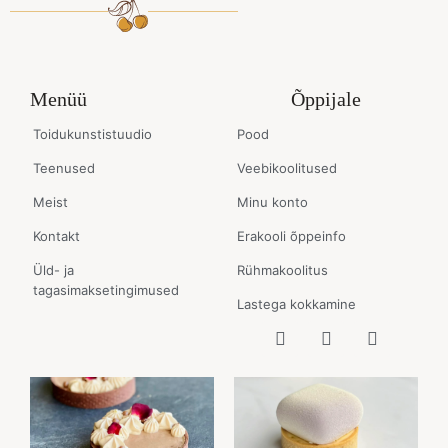
Menüü
Õppijale
Toidukunstistuudio
Pood
Teenused
Veebikoolitused
Meist
Minu konto
Kontakt
Erakooli õppeinfo
Üld- ja
Rühmakoolitus
tagasimaksetingimused
Lastega kokkamine