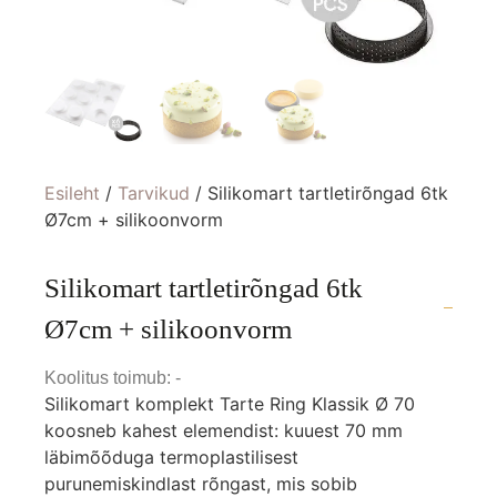
Esileht
/
Tarvikud
/ Silikomart tartletirõngad 6tk
Ø7cm + silikoonvorm
Silikomart tartletirõngad 6tk
Ø7cm + silikoonvorm
Koolitus toimub: -
Silikomart komplekt Tarte Ring Klassik Ø 70
koosneb kahest elemendist: kuuest 70 mm
läbimõõduga termoplastilisest
purunemiskindlast rõngast, mis sobib