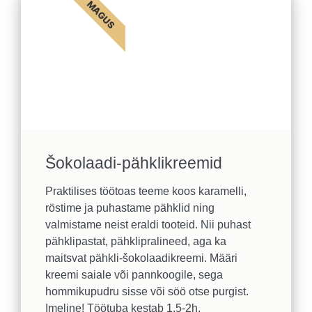
MAGUS
Šokolaadi-pähklikreemid
Praktilises töötoas teeme koos karamelli,
röstime ja puhastame pähklid ning
valmistame neist eraldi tooteid. Nii puhast
pähklipastat, pähklipralineed, aga ka
maitsvat pähkli-šokolaadikreemi. Määri
kreemi saiale või pannkoogile, sega
hommikupudru sisse või söö otse purgist.
Imeline! Töötuba kestab 1,5-2h.