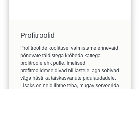
Profitroolid
Profitroolide koolitusel valmistame erinevaid
põnevate täidistega krõbeda kattega
profitroole ehk puffe. Imelised
profitroolidmeeldivad nii lastele, aga sobivad
väga hästi ka täiskasvanute pidulaudadele.
Lisaks on neid lihtne teha, mugav serveerida
ja hea näpuvahelt süüa! Töötuba kestab 3h.
MAGUS