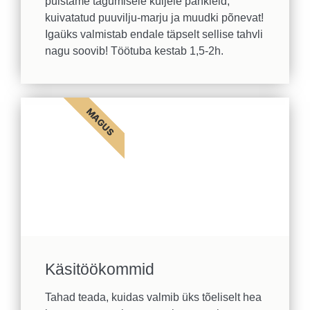
puistame tagumisele küljele pähkleid,
kuivatatud puuvilju-marju ja muudki põnevat!
Igaüks valmistab endale täpselt sellise tahvli
nagu soovib! Töötuba kestab 1,5-2h.
MAGUS
Käsitöökommid
Tahad teada, kuidas valmib üks tõeliselt hea