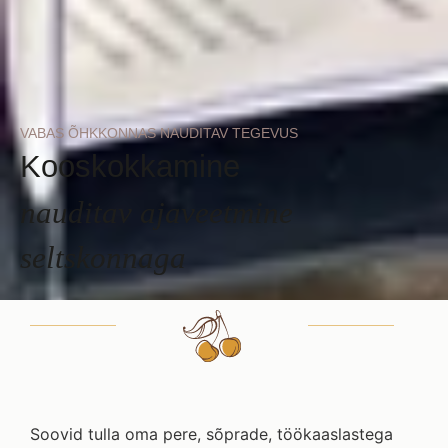
VABAS ÕHKKONNAS NAUDITAV TEGEVUS
Kooskokkamine
nauditav ajaveetmine
seltskonnaga
Soovid tulla oma pere, sõprade, töökaaslastega