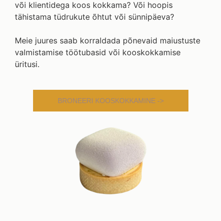
või klientidega koos kokkama? Või hoopis
tähistama tüdrukute õhtut või sünnipäeva?
Meie juures saab korraldada põnevaid maiustuste
valmistamise töötubasid või kooskokkamise
üritusi.
BRONEERI KOOSKOKKAMINE ->