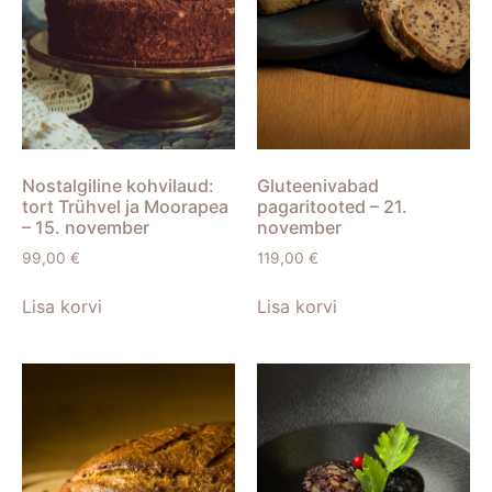
Nostalgiline kohvilaud:
Gluteenivabad
tort Trühvel ja Moorapea
pagaritooted – 21.
– 15. november
november
99,00
€
119,00
€
Lisa korvi
Lisa korvi