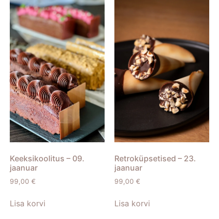
Keeksikoolitus – 09.
Retroküpsetised – 23.
jaanuar
jaanuar
99,00
€
99,00
€
Lisa korvi
Lisa korvi