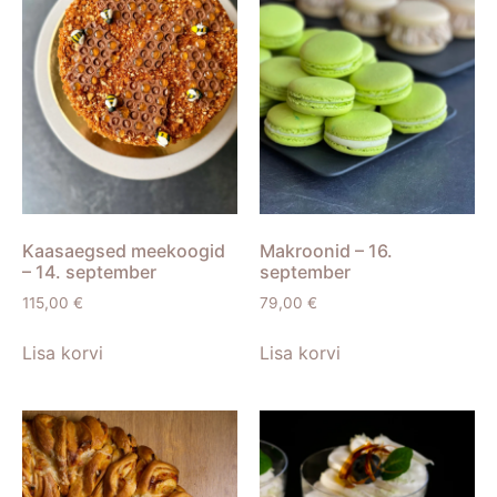
Kaasaegsed meekoogid
Makroonid – 16.
– 14. september
september
115,00
€
79,00
€
Lisa korvi
Lisa korvi