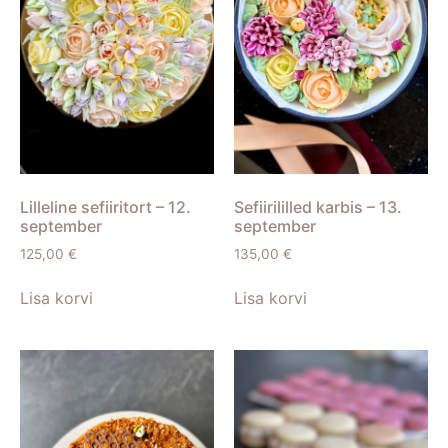
Lilleline sefiiritort – 12.
Sefiirililled karbis – 13.
september
september
125,00
€
135,00
€
Lisa korvi
Lisa korvi