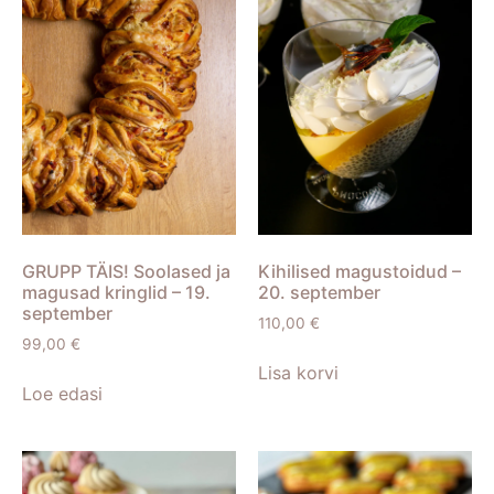
GRUPP TÄIS! Soolased ja
Kihilised magustoidud –
magusad kringlid – 19.
20. september
september
110,00
€
99,00
€
Lisa korvi
Loe edasi