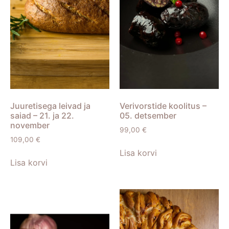
Juuretisega leivad ja
Verivorstide koolitus –
saiad – 21. ja 22.
05. detsember
november
99,00
€
109,00
€
Lisa korvi
Lisa korvi