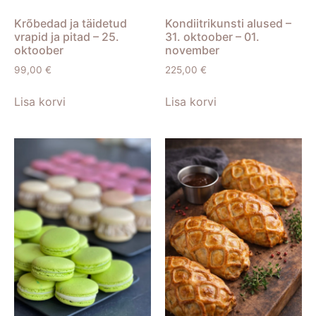
Krõbedad ja täidetud
Kondiitrikunsti alused –
vrapid ja pitad – 25.
31. oktoober – 01.
oktoober
november
99,00
€
225,00
€
Lisa korvi
Lisa korvi