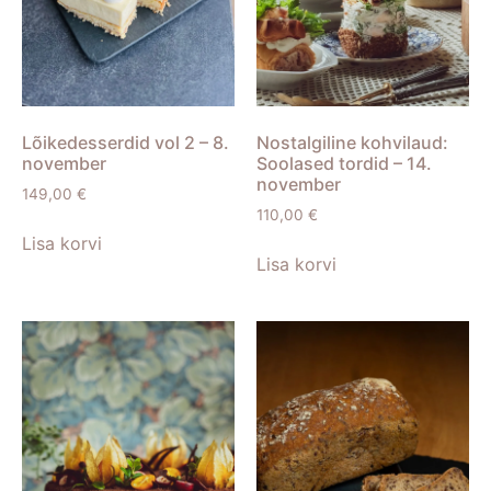
Lõikedesserdid vol 2 – 8.
Nostalgiline kohvilaud:
november
Soolased tordid – 14.
november
149,00
€
110,00
€
Lisa korvi
Lisa korvi