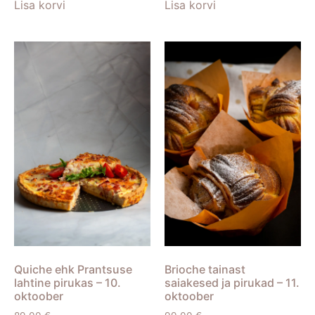
Lisa korvi
Lisa korvi
Quiche ehk Prantsuse
Brioche tainast
lahtine pirukas – 10.
saiakesed ja pirukad – 11.
oktoober
oktoober