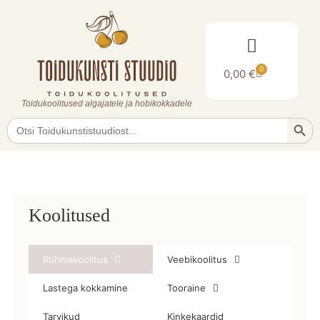
0
0,00
€
Toidukoolitused algajatele ja hobikokkadele
Searc
Search
for:
Koolitused
Rühmakoolitus
Veebikoolitus
Lastega kokkamine
Tooraine
Tarvikud
Kinkekaardid