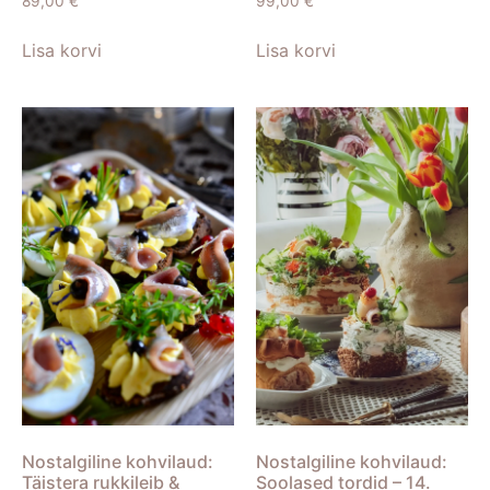
89,00
€
99,00
€
Lisa korvi
Lisa korvi
Nostalgiline kohvilaud:
Nostalgiline kohvilaud:
Täistera rukkileib &
Soolased tordid – 14.