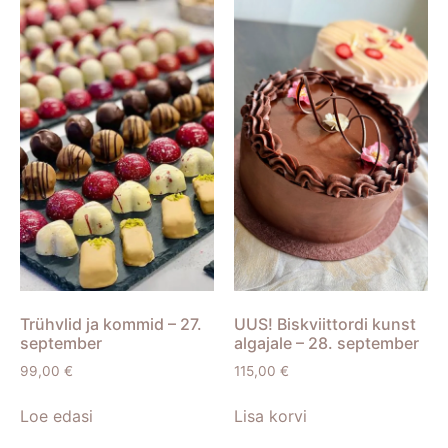
Trühvlid ja kommid – 27.
UUS! Biskviittordi kunst
september
algajale – 28. september
99,00
€
115,00
€
Loe edasi
Lisa korvi