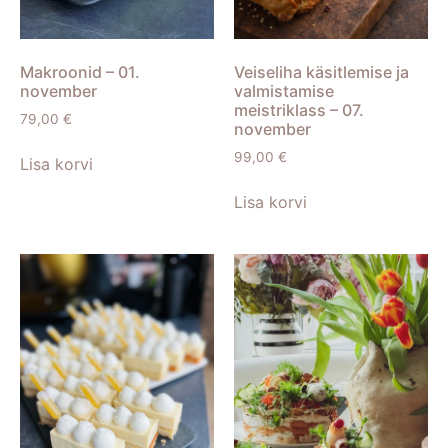
Makroonid – 01.
Veiseliha käsitlemise ja
november
valmistamise
meistriklass – 07.
79,00
€
november
99,00
€
Lisa korvi
Lisa korvi