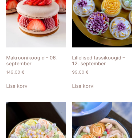
Makroonikoogid – 06.
Lillelised tassikoogid –
september
12. september
149,00
€
99,00
€
Lisa korvi
Lisa korvi