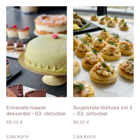
Erinevate maade
Suupistete töötuba vol 3
desserdid – 03. oktoober
– 03. oktoober
99,00
€
89,00
€
Lisa korvi
Lisa korvi