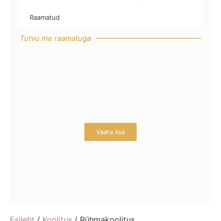
Raamatud
Tutvu me raamatuga
Retseptiraamat
Suvi
Vaata lisa
Esileht
/
Koolitus
/ Rühmakoolitus