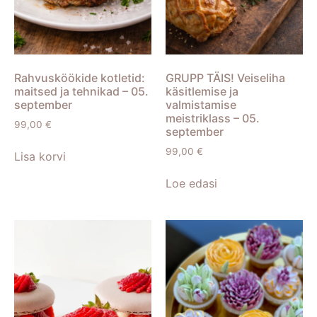
Rahvusköökide kotletid:
GRUPP TÄIS! Veiseliha
maitsed ja tehnikad – 05.
käsitlemise ja
september
valmistamise
meistriklass – 05.
99,00
€
september
99,00
€
Lisa korvi
Loe edasi