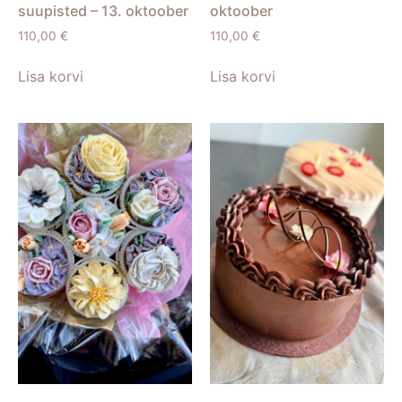
suupisted – 13. oktoober
oktoober
110,00
€
110,00
€
Lisa korvi
Lisa korvi