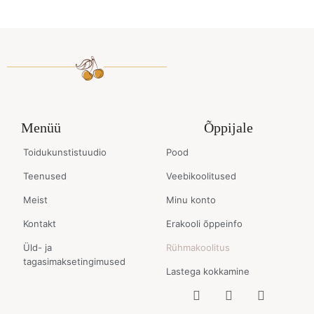
Menüü
Õppijale
Toidukunstistuudio
Pood
Teenused
Veebikoolitused
Meist
Minu konto
Kontakt
Erakooli õppeinfo
Üld- ja
Rühmakoolitus
tagasimaksetingimused
Lastega kokkamine