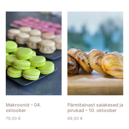
Makroonid – 04.
Pärmitainast saiakesed ja
oktoober
pirukad – 10. oktoober
79,00
€
99,00
€