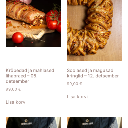
Krõbedad ja mahlased
Soolased ja magusad
lihapraed – 05.
kringlid – 12. detsember
detsember
99,00
€
99,00
€
Lisa korvi
Lisa korvi