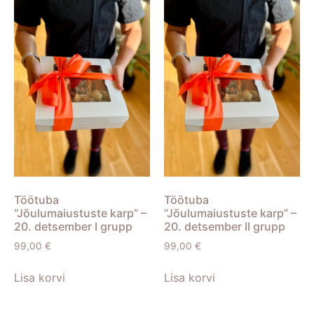
Töötuba
Töötuba
“Jõulumaiustuste karp” –
“Jõulumaiustuste karp” –
20. detsember I grupp
20. detsember II grupp
99,00
€
99,00
€
Lisa korvi
Lisa korvi