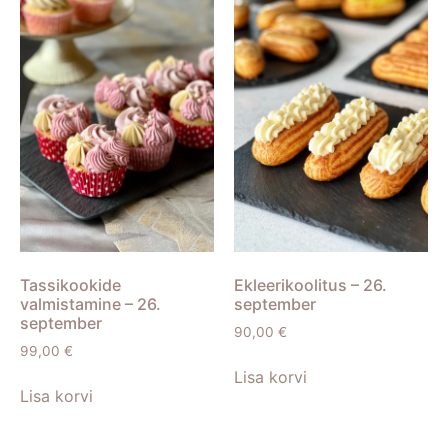
Tassikookide
Ekleerikoolitus – 26.
valmistamine – 26.
september
september
90,00
€
99,00
€
Lisa korvi
Lisa korvi