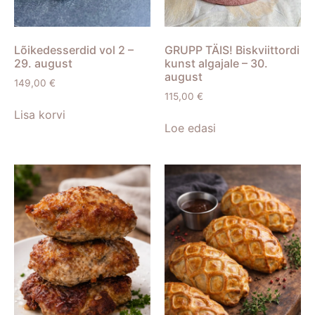
Lõikedesserdid vol 2 –
GRUPP TÄIS! Biskviittordi
29. august
kunst algajale – 30.
august
149,00
€
115,00
€
Lisa korvi
Loe edasi