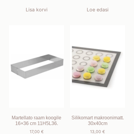
Lisa korvi
Loe edasi
Martellato raam koogile
Silikomart makroonimatt.
16×36 cm 11H5L36.
30x40cm
17,00
€
13,00
€