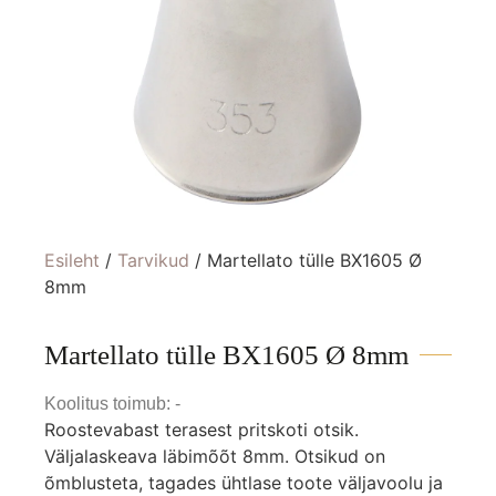
Esileht
/
Tarvikud
/ Martellato tülle BX1605 Ø
8mm
Martellato tülle BX1605 Ø 8mm
Koolitus toimub: -
Roostevabast terasest pritskoti otsik.
Väljalaskeava läbimõõt 8mm. Otsikud on
õmblusteta, tagades ühtlase toote väljavoolu ja