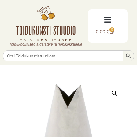
0
0,00
€
Toidukoolitused algajatele ja hobikokkadele
Searc
Search
for: