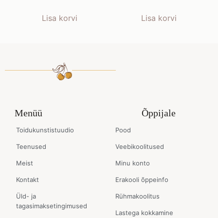
Lisa korvi
Lisa korvi
Menüü
Õppijale
Toidukunstistuudio
Pood
Teenused
Veebikoolitused
Meist
Minu konto
Kontakt
Erakooli õppeinfo
Üld- ja
Rühmakoolitus
tagasimaksetingimused
Lastega kokkamine