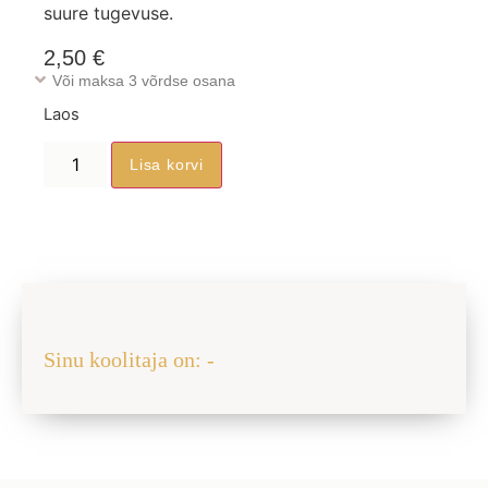
suure tugevuse.
2,50
€
Või maksa 3 võrdse osana
Laos
Lisa korvi
Jaga sõbraga
Sinu koolitaja on: -