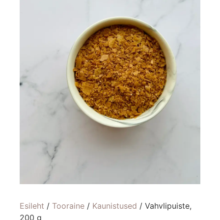
Esileht
/
Tooraine
/
Kaunistused
/ Vahvlipuiste,
200 g