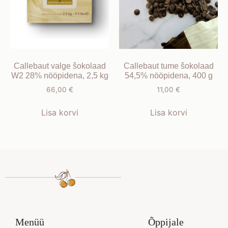
Callebaut valge šokolaad
Callebaut tume šokolaad
W2 28% nööpidena, 2,5 kg
54,5% nööpidena, 400 g
66,00
€
11,00
€
Lisa korvi
Lisa korvi
Menüü
Õppijale