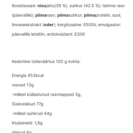
Koostisosad:
nisu
jahu(39 %), suhkur (42.5 %); taimne rasv
(päevalille);
piima
rasv;
piima
suhkur;
piima
proteiin; sool;
linnaseekstrakt (
oder
); kergitusaine: E500ii; emulgaator:
päevalille letsitiin; antioksüdant: E306
Keskmine toiteväärtus 100 g kohta:
Energia 453kcal
rasvad 13g
-millest küllastunud rasvhapped 3g,
Süsivesikud 77g
-millest suhkrud 44g
Kiudaineid: 1,8g
Valgud 6g