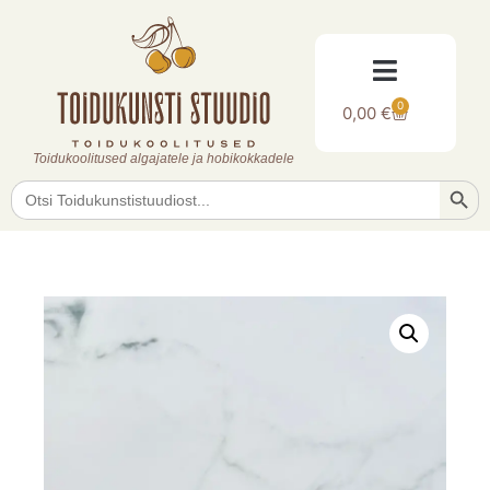
0
0,00
€
Toidukoolitused algajatele ja hobikokkadele
Searc
Search
for: