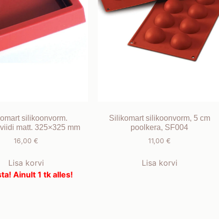
komart silikoonvorm.
Silikomart silikoonvorm, 5 cm
kviidi matt. 325×325 mm
poolkera, SF004
16,00
€
11,00
€
Lisa korvi
Lisa korvi
ta! Ainult 1 tk alles!