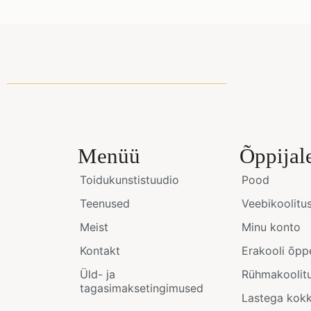
Menüü
Õppijal
Toidukunstistuudio
Pood
Teenused
Veebikoolitu
Meist
Minu konto
Kontakt
Erakooli õpp
Üld- ja
Rühmakoolit
tagasimaksetingimused
Lastega kok