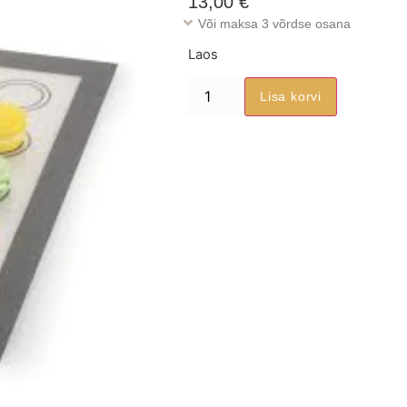
13,00
€
Või maksa 3 võrdse osana
Laos
Lisa korvi