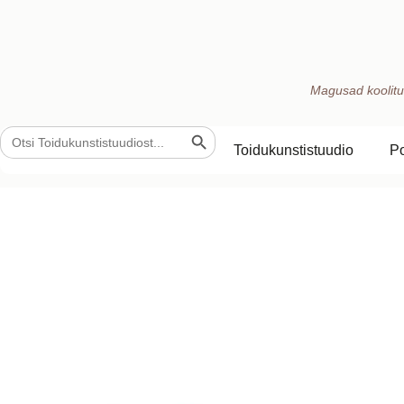
Magusad koolitu
Search Button
Search
for:
Toidukunstistuudio
P