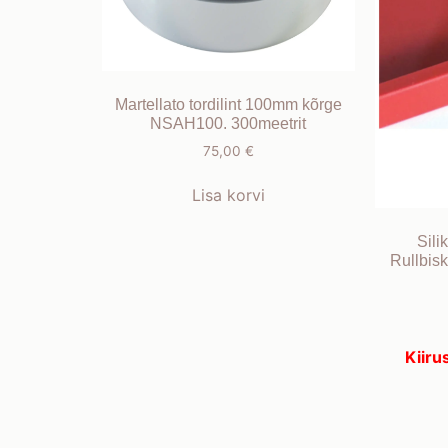
Martellato tordilint 100mm kõrge
NSAH100. 300meetrit
75,00
€
Lisa korvi
Sili
Rullbis
Kiirus