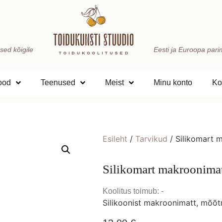
sed kõigile
Eesti ja Euroopa parima
ood
Teenused
Meist
Minu konto
Ko
Esileht
/
Tarvikud
/ Silikomart 
Silikomart makroonima
Koolitus toimub: -
Silikoonist makroonimatt, mõõ