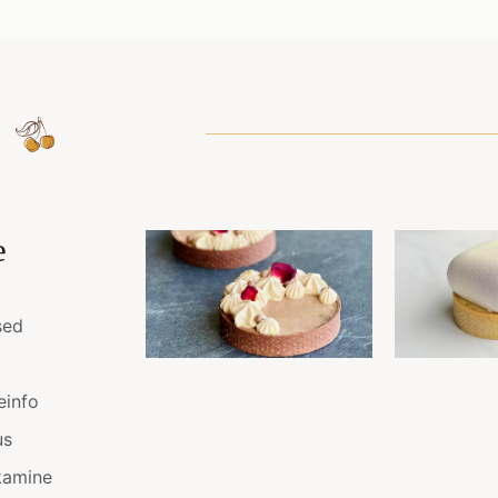
e
sed
einfo
us
kamine