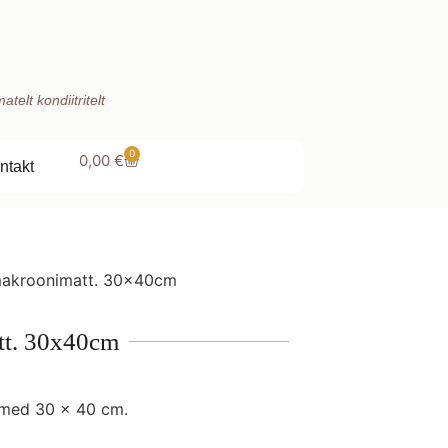
telt kondiitritelt
0
0,00
€
ntakt
makroonimatt. 30x40cm
tt. 30x40cm
tmed 30 x 40 cm.