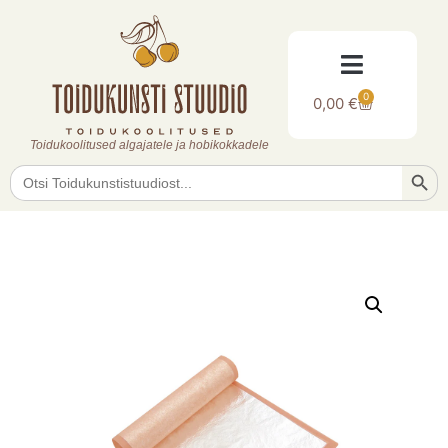
0
0,00
€
Toidukoolitused algajatele ja hobikokkadele
Searc
Search
for: