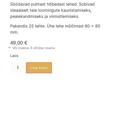
Söödavad puhtast hõbedast lehed. Sobivad
ideaalselt teie loomingute kaunistamiseks,
pealekandmiseks ja viimistlemiseks.
Pakendis 25 lehte. Ühe lehe mõõtmed 80 x 80
mm.
49,00
€
Või maksa 3 võrdse osana
Laos
Lisa korvi