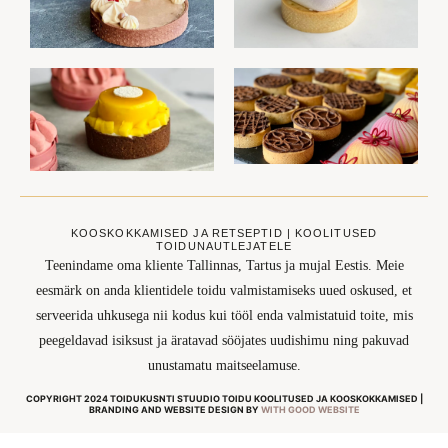
KOOSKOKKAMISED JA RETSEPTID | KOOLITUSED
TOIDUNAUTLEJATELE
Teenindame oma kliente Tallinnas, Tartus ja mujal Eestis. Meie
eesmärk on anda klientidele toidu valmistamiseks uued oskused, et
serveerida uhkusega nii kodus kui tööl enda valmistatuid toite, mis
peegeldavad isiksust ja äratavad sööjates uudishimu ning pakuvad
unustamatu maitseelamuse.
COPYRIGHT 2024 TOIDUKUSNTI STUUDIO TOIDU KOOLITUSED JA KOOSKOKKAMISED |
BRANDING AND WEBSITE DESIGN BY
WITH GOOD WEBSITE