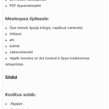
PDF õppematerjalid
Meelespea õpilasele:
Õpe toimub õppija köögis, vajalikud vahendid:
töölaud
ahi
külmik
väikevahendid
Vajalik tooraine on ära toodud e-õppe keskkonnas
retseptides.
Sildid
Koolitus sobib:
Algajad