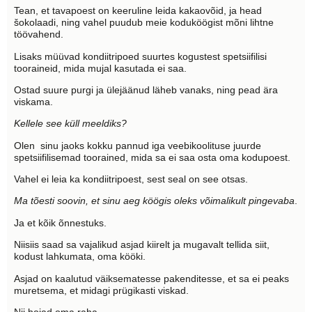
Tean, et tavapoest on keeruline leida kakaovõid, ja head
šokolaadi, ning vahel puudub meie koduköögist mõni lihtne
töövahend.
Lisaks müüvad kondiitripoed suurtes kogustest spetsiifilisi
tooraineid, mida mujal kasutada ei saa.
Ostad suure purgi ja ülejäänud läheb vanaks, ning pead ära
viskama.
Kellele see küll meeldiks?
Olen sinu jaoks kokku pannud iga veebikoolituse juurde
spetsiifilisemad toorained, mida sa ei saa osta oma kodupoest.
Vahel ei leia ka kondiitripoest, sest seal on see otsas.
Ma tõesti soovin, et sinu aeg köögis oleks võimalikult pingevaba
.
Ja et kõik õnnestuks.
Niisiis saad sa vajalikud asjad kiirelt ja mugavalt tellida siit,
kodust lahkumata, oma kööki.
Asjad on kaalutud väiksematesse pakenditesse, et sa ei peaks
muretsema, et midagi prügikasti viskad.