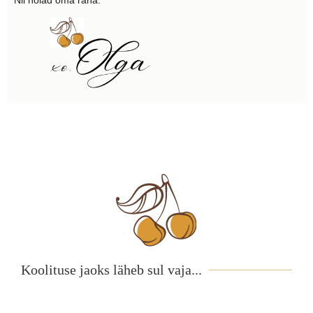
Nii hoiad oma raha.
Koolituse jaoks läheb sul vaja...