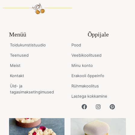
Menüü
Õppijale
Toidukunstistuudio
Pood
Teenused
Veebikoolitused
Meist
Minu konto
Kontakt
Erakooli õppeinfo
Üld- ja
Rühmakoolitus
tagasimaksetingimused
Lastega kokkamine