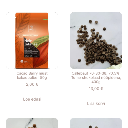
Cacao Barry must
Callebaut 70-30-38, 70,5%.
kakaopulber 50g
Tume shokolaad nööpidena,
400g
2,00
€
13,00
€
Loe edasi
Lisa korvi