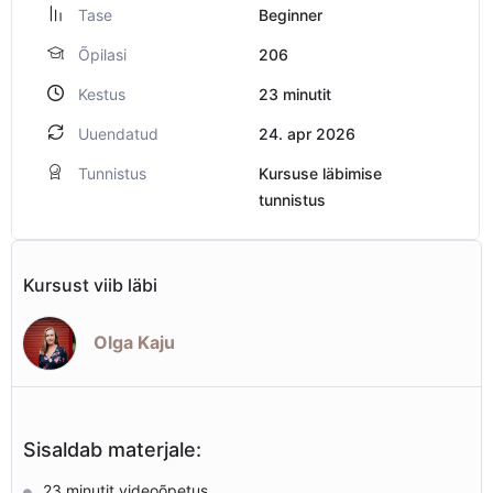
Tase
Beginner
Õpilasi
206
Kestus
23
minutit
Uuendatud
24. apr 2026
Tunnistus
Kursuse läbimise
tunnistus
Kursust viib läbi
Olga Kaju
Sisaldab materjale:
23 minutit videoõpetus