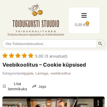
0
0,00
€
Toidukoolitused algajatele ja hobikokkadele
Searc
Search
for:
5.00 (3 arvustust)
Veebikoolitus – Cookie küpsised
Kategooriad
algajale
,
Lastega
,
veebikoolitus
Lisa
Jaga
lemmikuks