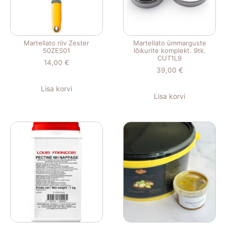
Martellato riiv Zester
Martellato ümmarguste
50ZES01
lõikurite komplekt. 9tk.
CUT1L9
14,00
€
39,00
€
Lisa korvi
Lisa korvi