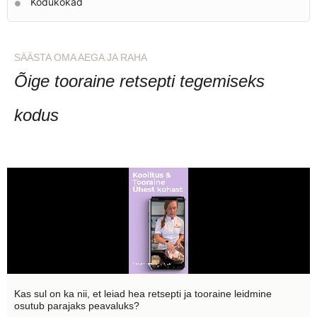
Kodukokad
SÄÄSTA OMA AEGA JA RAHA
Õige tooraine retsepti tegemiseks
kodus
Kas sul on ka nii, et leiad hea retsepti ja tooraine leidmine
osutub parajaks peavaluks?