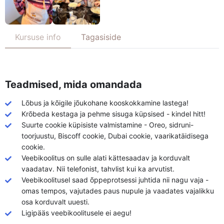
Kursuse info
Tagasiside
Teadmised, mida omandada
Lõbus ja kõigile jõukohane kooskokkamine lastega!
Krõbeda kestaga ja pehme sisuga küpsised - kindel hitt!
Suurte cookie küpisiste valmistamine - Oreo, sidruni-
toorjuustu, Biscoff cookie, Dubai cookie, vaarikatäidisega
cookie.
Veebikoolitus on sulle alati kättesaadav ja korduvalt
vaadatav. Nii telefonist, tahvlist kui ka arvutist.
Veebikoolitusel saad õppeprotsessi juhtida nii nagu vaja -
omas tempos, vajutades paus nupule ja vaadates vajalikku
osa korduvalt uuesti.
Ligipääs veebikoolitusele ei aegu!