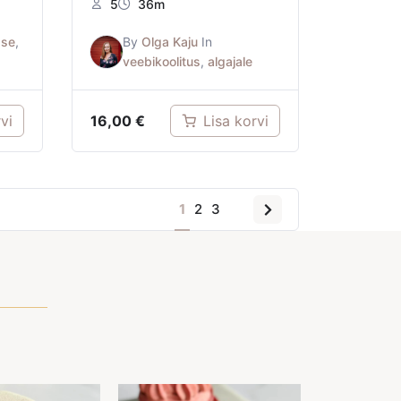
5
36m
ase
,
By
Olga Kaju
In
veebikoolitus
,
algajale
16,00
€
vi
Lisa korvi
1
2
3