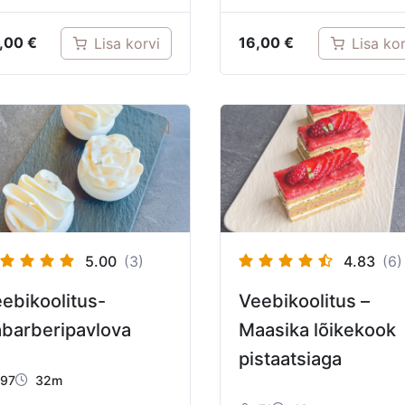
,00
€
16,00
€
Lisa korvi
Lisa kor
5.00
(3)
4.83
(6)
ebikoolitus-
Veebikoolitus –
barberipavlova
Maasika lõikekook
pistaatsiaga
97
32m