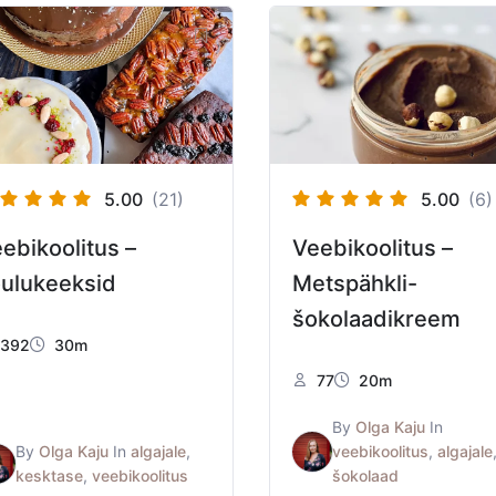
5.00
(21)
5.00
(6)
ebikoolitus –
Veebikoolitus –
ulukeeksid
Metspähkli-
šokolaadikreem
392
30m
77
20m
By
Olga Kaju
In
By
Olga Kaju
In
algajale
,
veebikoolitus
,
algajale
kesktase
,
veebikoolitus
šokolaad