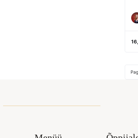
16
Pa
Menüü
Õppijal