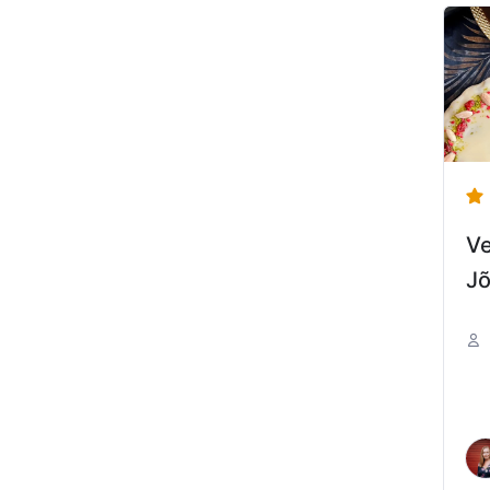
Ve
Jõ