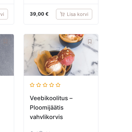
39,00
€
vi
Lisa korvi
Veebikoolitus –
Ploomijäätis
vahvlikorvis