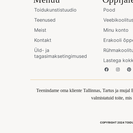
Toidukunstistuudio
Pood
Teenused
Veebikoolitu
Meist
Minu konto
Kontakt
Erakooli õpp
Üld- ja
Rühmakoolit
tagasimaksetingimused
Lastega kok
Teenindame oma kliente Tallinnas, Tartus ja mujal 
valmistatuid toite, mi
COPYRIGHT 2024 TOID