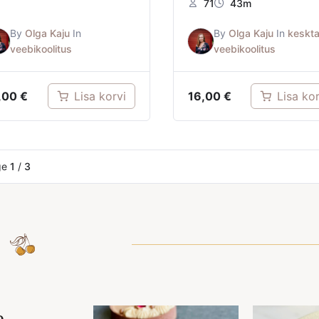
71
43m
By
Olga Kaju
In
By
Olga Kaju
In
keskt
veebikoolitus
veebikoolitus
,00
€
16,00
€
Lisa korvi
Lisa kor
ge
1
/
3
e