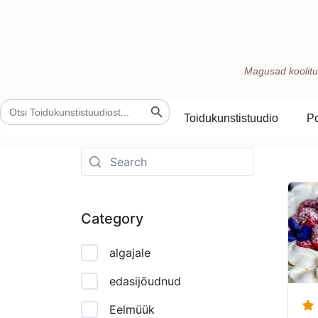
Magusad koolitu
Search Button
Search
for:
Toidukunstistuudio
P
Category
algajale
edasijõudnud
Eelmüük