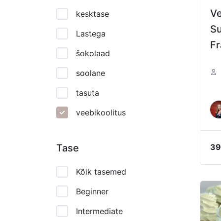
Ve
kesktase
Su
Lastega
Fr
šokolaad
Fr
soolane
tasuta
veebikoolitus
Tase
39
Kõik tasemed
Beginner
Intermediate