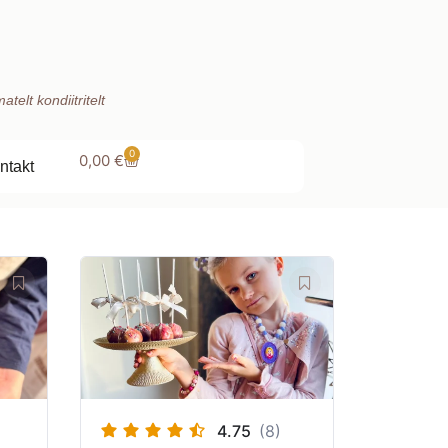
telt kondiitritelt
0
0,00
€
ntakt
4.75
(8)