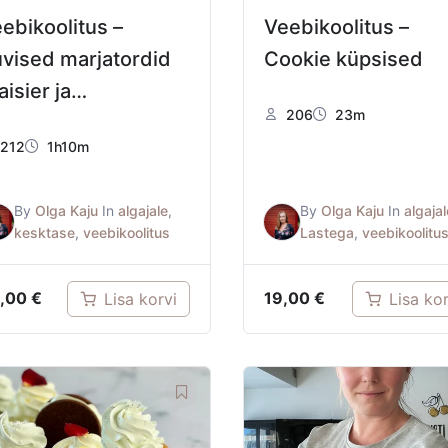
ebikoolitus –
Veebikoolitus –
vised marjatordid
Cookie küpsised
aisier ja
206
23m
amboisier
212
1h10m
By
Olga Kaju
In
algajale
,
By
Olga Kaju
In
algajal
kesktase
,
veebikoolitus
Lastega
,
veebikoolitu
,00
€
19,00
€
Lisa korvi
Lisa kor