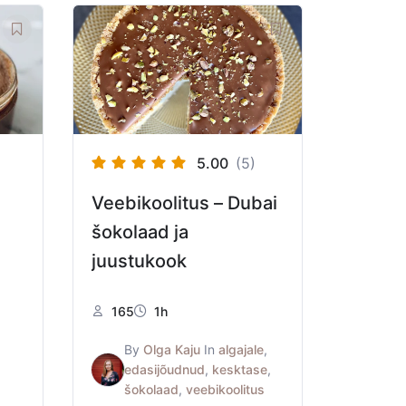
5.00
(5)
Veebikoolitus – Dubai
šokolaad ja
juustukook
165
1h
By
Olga Kaju
In
algajale
,
,
edasijõudnud
,
kesktase
,
šokolaad
,
veebikoolitus