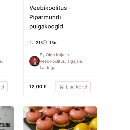
Veebikoolitus –
Piparmündi
pulgakoogid
215
15m
By
Olga Kaju
In
e
,
veebikoolitus
,
algajale
,
s
Lastega
12,00
€
vi
Lisa korvi