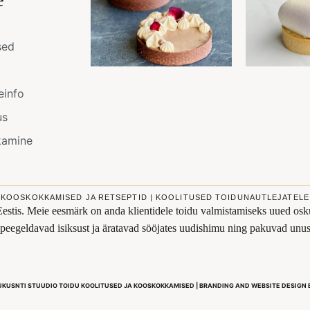
sed
einfo
us
kamine
KOOSKOKKAMISED JA RETSEPTID | KOOLITUSED TOIDUNAUTLEJATELE
Eestis. Meie eesmärk on anda klientidele toidu valmistamiseks uued osku
s peegeldavad isiksust ja äratavad sööjates uudishimu ning pakuvad un
UKUSNTI STUUDIO TOIDU KOOLITUSED JA KOOSKOKKAMISED | BRANDING AND WEBSITE DESIGN