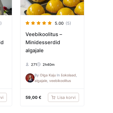
)
5.00
(5)
Veebikoolitus –
id
Minidesserdid
algajale
271
2h40m
By
Olga Kaju
In
šokolaad
,
algajale
,
veebikoolitus
59,00
€
vi
Lisa korvi