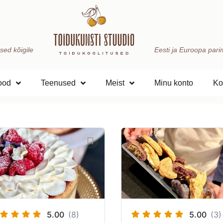
sed kõigile
Eesti ja Euroopa parima
ood
Teenused
Meist
Minu konto
Ko
5.00
(8)
5.00
(3)