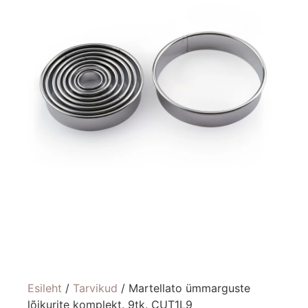
Esileht
/
Tarvikud
/ Martellato ümmarguste
lõikurite komplekt. 9tk. CUT1L9