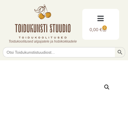
0
0,00
€
Toidukoolitused algajatele ja hobikokkadele
Searc
Search
for: