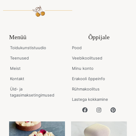
Menüü
Õppijale
Toidukunstistuudio
Pood
Teenused
Veebikoolitused
Meist
Minu konto
Kontakt
Erakooli õppeinfo
Üld- ja
Rühmakoolitus
tagasimaksetingimused
Lastega kokkamine