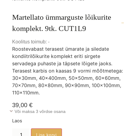
Martellato ümmarguste lõikurite
komplekt. 9tk. CUT1L9
Koolitus toimub: -
Roostevabast terasest ümarate ja siledate
kondiitrilõikurite komplekt eriti sirgete
servadega puhaste ja täpsete lõigete jaoks.
Terasest karbis on kaasas 9 vormi mõõtmetega:
30x30mm, 40x400mm, 50x50mm, 60x60mm,
70x70mm, 80x80mm, 90x90mm, 100x100mm,
110x110mm.
39,00
€
Või maksa 3 võrdse osana
Laos
Lisa korvi