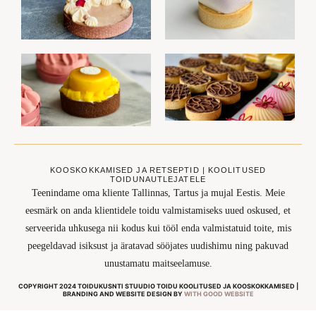
KOOSKOKKAMISED JA RETSEPTID | KOOLITUSED
TOIDUNAUTLEJATELE
Teenindame oma kliente Tallinnas, Tartus ja mujal Eestis. Meie
eesmärk on anda klientidele toidu valmistamiseks uued oskused, et
serveerida uhkusega nii kodus kui tööl enda valmistatuid toite, mis
peegeldavad isiksust ja äratavad sööjates uudishimu ning pakuvad
unustamatu maitseelamuse.
COPYRIGHT 2024 TOIDUKUSNTI STUUDIO TOIDU KOOLITUSED JA KOOSKOKKAMISED |
BRANDING AND WEBSITE DESIGN BY
WITH GOOD WEBSITE