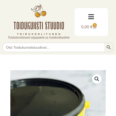
0
0,00
€
Toidukoolitused algajatele ja hobikokkadele
Searc
Search
for: