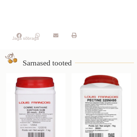
Jaga sõbraga
Sarnased tooted