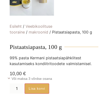
Esileht
/
Veebikoolituse
tooraine
/
makroonid
/ Pistaatsiapasta, 100 g
Pistaatsiapasta, 100 g
99% pasta Kermani pistaatsiapähklitest
kasutamiseks kondiitritoodete valmistamisel.
10,00
€
Või maksa 3 võrdse osana
Lisa korvi