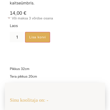
kaitseümbris.
14,00
€
Või maksa 3 võrdse osana
Laos
Lisa korvi
Pikkus 32cm
Tera pikkus 20cm
Jaga sõbraga
Sinu koolitaja on: -