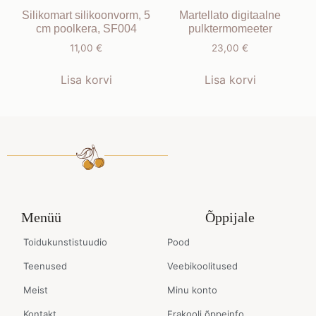
Silikomart silikoonvorm, 5
Martellato digitaalne
cm poolkera, SF004
pulktermomeeter
11,00
€
23,00
€
Lisa korvi
Lisa korvi
Menüü
Õppijale
Toidukunstistuudio
Pood
Teenused
Veebikoolitused
Meist
Minu konto
Kontakt
Erakooli õppeinfo