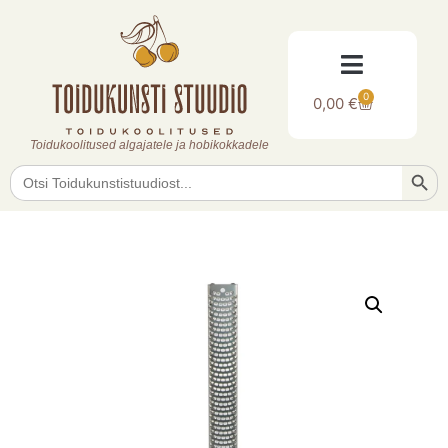
0
0,00
€
Toidukoolitused algajatele ja hobikokkadele
Searc
Search
for: