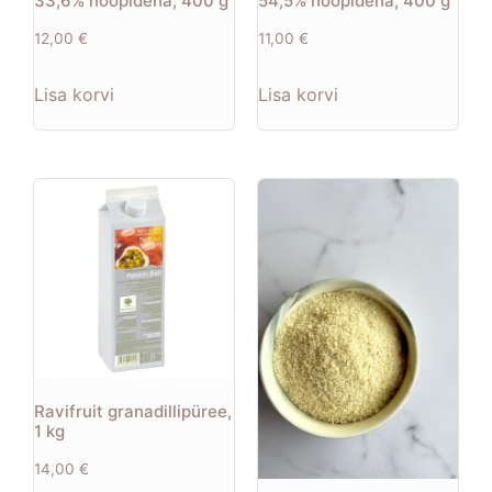
33,6% nööpidena, 400 g
54,5% nööpidena, 400 g
12,00
€
11,00
€
Lisa korvi
Lisa korvi
Ravifruit granadillipüree,
1 kg
14,00
€