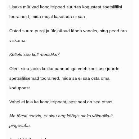
Lisaks müüvad kondiitripoed suurtes kogustest spetsiifilisi
tooraineid, mida mujal kasutada ei saa.
Ostad suure purgi ja ülejäänud läheb vanaks, ning pead ära
viskama.
Kellele see küll meeldiks?
Olen sinu jaoks kokku pannud iga veebikoolituse juurde
spetsiifilisemad toorained, mida sa ei saa osta oma
kodupoest.
Vahel ei leia ka kondiitripoest, sest seal on see otsas.
Ma tõesti soovin, et sinu aeg köögis oleks võimalikult
pingevaba
.