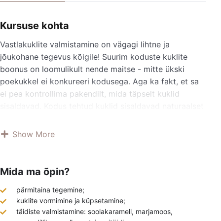
Kursuse kohta
Vastlakuklite valmistamine on vägagi lihtne ja
jõukohane tegevus kõigile! Suurim koduste kuklite
boonus on loomulikult nende maitse - mitte ükski
poekukkel ei konkureeri kodusega. Aga ka fakt, et sa
ei pea kontrollima pakendilt, mida täpselt kuklid
sisaldavad. Kodus tehtud kuklid sisaldavad naturaalset
toorainet ja armastust! Meie veebikoolituselt saad
100% toimiva retsepti ja rohkelt teadmisi, et edaspidi
Show More
su vastlakuklid oleksid tõeliselt hõrgud ning
õnnestuksid alati. Oleme ise vastlakukleid selle retsepti
järgi juba 10 aastat küpsetanud ning kindlasti
Mida ma õpin?
küpsetame järgmised 10 ka veel.. Lisaks kuklitele leiad
pärmitaina tegemine;
me veebikoolituselt 4 täidist, mis on läbi aastate olnud
kuklite vormimine ja küpsetamine;
klientide lemmikud: martsipan, marjadžemm,
täidiste valmistamine: soolakaramell, marjamoos,
soolakaramell ja granadillikaramell.