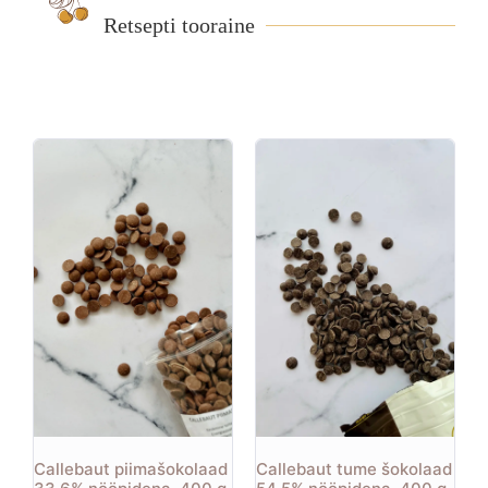
Retsepti tooraine
Callebaut piimašokolaad
Callebaut tume šokolaad