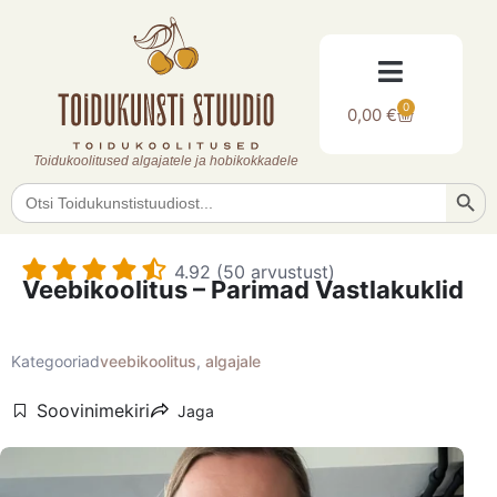
0
0,00
€
Toidukoolitused algajatele ja hobikokkadele
Searc
Search
for:
4.92 (50 arvustust)
Veebikoolitus – Parimad Vastlakuklid
Kategooriad
veebikoolitus
,
algajale
Soovinimekiri
Jaga