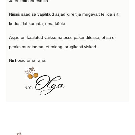
Ja et kõik õnnestuks.
Niisiis saad sa vajalikud asjad kiirelt ja mugavalt tellida siit,
kodust lahkumata, oma kööki.
Asjad on kaalutud väiksematesse pakenditesse, et sa ei
peaks muretsema, et midagi prügikasti viskad.
Nii hoiad oma raha.