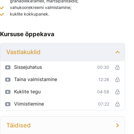
granadillikaramell, martsipanitäidis;
vahukoorekreemi valmistamine;
kuklite kokkupanek.
Kursuse õppekava
Vastlakuklid
Sissejuhatus
00:30
Taina valmistamine
12:28
Kuklite tegu
04:58
Viimistlemine
07:22
Täidised