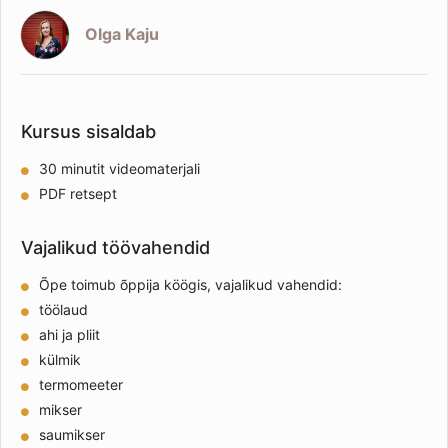
Olga Kaju
Kursus sisaldab
30 minutit videomaterjali
PDF retsept
Vajalikud töövahendid
Õpe toimub õppija köögis, vajalikud vahendid:
töölaud
ahi ja pliit
külmik
termomeeter
mikser
saumikser