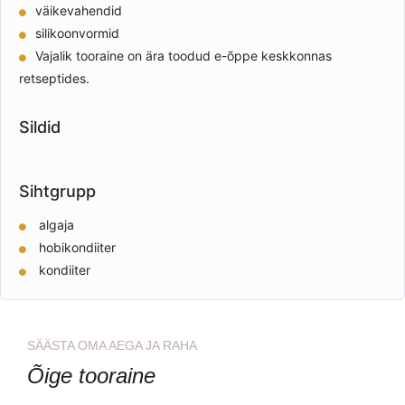
väikevahendid
silikoonvormid
Vajalik tooraine on ära toodud e-õppe keskkonnas
retseptides.
Sildid
Sihtgrupp
algaja
hobikondiiter
kondiiter
SÄÄSTA OMA AEGA JA RAHA
Õige tooraine