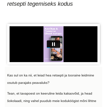
retsepti tegemiseks kodus
Kas sul on ka nii, et leiad hea retsepti ja tooraine leidmine
osutub parajaks peavaluks?
Tean, et tavapoest on keeruline leida kakaovõid, ja head
šokolaadi, ning vahel puudub meie koduköögist mõni lihtne