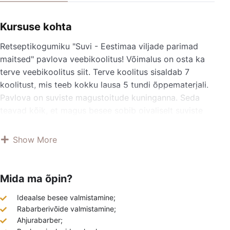
Kursuse kohta
Retseptikogumiku "Suvi - Eestimaa viljade parimad
maitsed" pavlova veebikoolitus! Võimalus on osta ka
terve veebikoolitus siit. Terve koolitus sisaldab 7
koolitust, mis teeb kokku lausa 5 tundi õppematerjali.
Pavlova on suviste magustoitude kuninganna. Seda
teavad kõik, et magus besee sobib oivaliselt suviste
mahlakate marjadega. Aga üllata sel suvel oma
lähedasi ja sõpru hoopis rabarberipavlovaga, kus
Show More
küpsetatud rabarber ja rabarberivõie tasakaalustuvad
besee magusust. Besee on aga pritsitud hoopis
tagurpidi silikoonvormi peale, et moodustuks
Mida ma õpin?
beseekausike, kuhu hõlpsalt täidised panna.
Ideaalse besee valmistamine;
Rabarberipavlova on tõeline kunstiteos, mis ühendab
Rabarberivõide valmistamine;
endas maitse, tekstuuri ja visuaalse ilu.
Ahjurabarber;