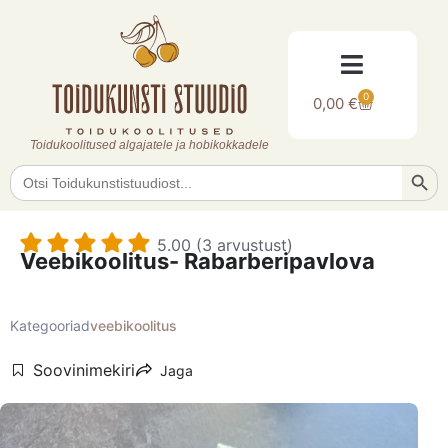
0
0,00
€
Toidukoolitused algajatele ja hobikokkadele
Searc
Search
for:
5.00 (3 arvustust)
Veebikoolitus- Rabarberipavlova
Kategooriad
veebikoolitus
Soovinimekiri
Jaga