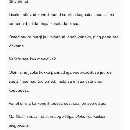
töövahend.
Lisaks müüvad kondiitripoed suurtes kogustest spetsiifilisi
tooraineid, mida mujal kasutada ei saa.
Ostad suure purgi ja ülejäänud läheb vanaks, ning pead ära
viskama.
Kellele see küll meeldiks?
Olen sinu jaoks kokku pannud iga veebikoolituse juurde
spetsiifilisemad toorained, mida sa ei saa osta oma
kodupoest.
Vahel ei leia ka kondiitripoest, sest seal on see otsas.
Ma tõesti soovin, et sinu aeg köögis oleks võimalikult
pingevaba
.