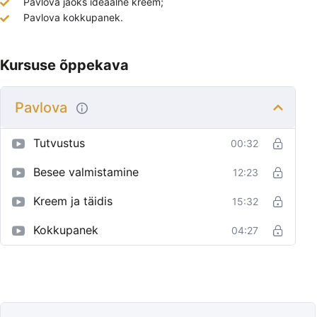
Pavlova jaoks ideaalne kreem;
Pavlova kokkupanek.
Kursuse õppekava
Pavlova
Tutvustus
00:32
Besee valmistamine
12:23
Kreem ja täidis
15:32
Kokkupanek
04:27