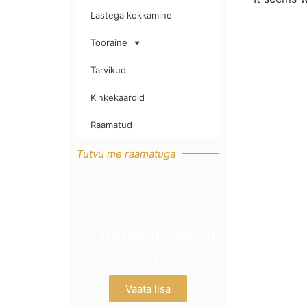
Lastega kokkamine
Tooraine
Tarvikud
Kinkekaardid
Raamatud
Tutvu me raamatuga
Retseptiraamat
Suvi
Vaata lisa