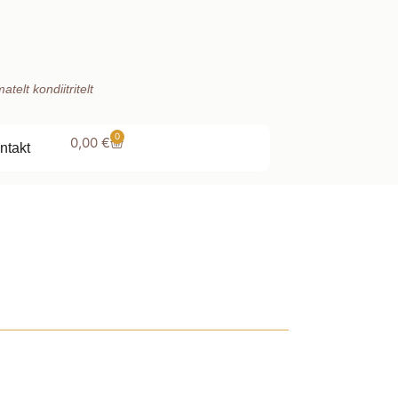
telt kondiitritelt
0
0,00
€
ntakt