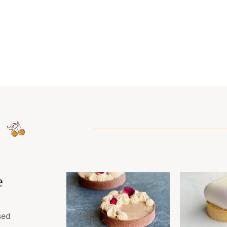
e
sed