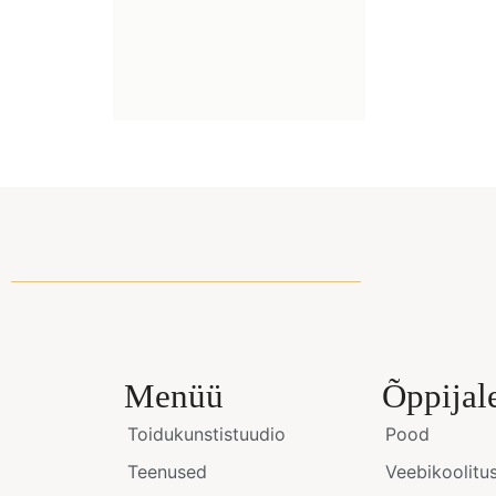
Menüü
Õppijal
Toidukunstistuudio
Pood
Teenused
Veebikoolitu