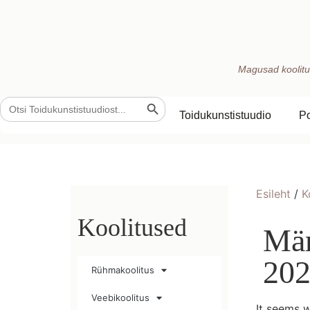
Magusad koolitu
Search Button
Search
for:
Toidukunstistuudio
P
Esileht
/
K
Koolitused
Mär
20
Rühmakoolitus
Veebikoolitus
It seems w