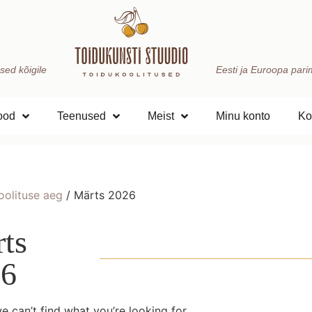
sed kõigile
Eesti ja Euroopa parima
ood
Teenused
Meist
Minu konto
Ko
oolituse aeg
/ Märts 2026
ts
26
e can’t find what you’re looking for.