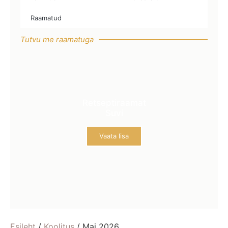
Raamatud
Tutvu me raamatuga
Retseptiraamat
Suvi
Vaata lisa
Esileht
/
Koolitus
/ Mai 2026