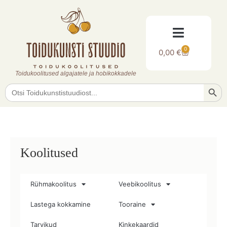
0
0,00
€
Toidukoolitused algajatele ja hobikokkadele
Searc
Search
for:
Koolitused
Rühmakoolitus
Veebikoolitus
Lastega kokkamine
Tooraine
Tarvikud
Kinkekaardid