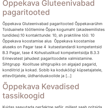
Õppekava Gluteenivabad
pagaritooted
Õppekava Gluteenivabad pagaritooted Õppekavarühm
Toiduainete töötlemine Õppe kogumaht (akadeemilistes
tundides):10 kontakttunde: 10, sh praktiline töö: 10
Õppekava koostamise alus Õppekava koostamise
aluseks on Pagar tase 4 kutsestandardi kompetentsid
B.3 Pagar, tase 4 Kohustuslikud kompetentsidja B.3.3
Erinevatest jahudest pagaritoodete valmistamine.
Sihtgrupp Koolituse sihtgrupiks on algajad pagarid,
kondiitrid ja kokad. Sobib ka koduköögi küpsetajatele,
ettevõtjatele, üldhariduskoolide ja […]
Õppekava Kevadised
tassikoogid
Kuidas saavutada perfektne sefiir, millest saab pritsida