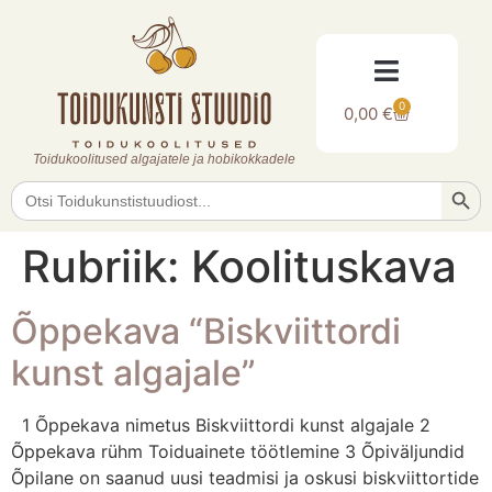
0
0,00
€
Toidukoolitused algajatele ja hobikokkadele
Searc
Search
for:
Rubriik:
Koolituskava
Õppekava “Biskviittordi
kunst algajale”
1 Õppekava nimetus Biskviittordi kunst algajale 2
Õppekava rühm Toiduainete töötlemine 3 Õpiväljundid
Õpilane on saanud uusi teadmisi ja oskusi biskviittortide