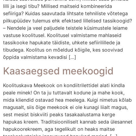
lilli ja isegi tibu? Millised maitseid kombineerida
sefiiriga? Kuidas saavutada lihtsate tehniliste võtetega
pilkupüüdev tulemus ehk efektsed lillelised tassikoogid?
– Nendele ja veel paljudele teistele küsimustele leiame
vastuse koolitusel. Koolitusel valmistame mahlaseid
tassikooke hapukate täidiste, uhkete sefiirilillede ja
tibudega. Koolitus on mõeldud kõigile, kes soovivad
õppida valmistama kevadisi […]
Kaasaegsed meekoogid
Koolituskava Meekook on kondiitrilettidel alati kindla
peale minek! On ta ju tuttavalt kodune ja mahe kook,
mida kliendid ostavad hea meelega. Kuigi nimetus kõlab
magusalt, siis õige meekook ei ole kunagi liialt magus,
sest mesist biskviiti peaks tasakaalustama kerge
hapukas kreem. Traditsiooniliselt kannab seda ülesannet
hapukoorekreem, aga tegelikult on heaks maitse