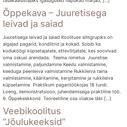
tasakaalustajaks igasugused hapukad marjad, […]
Õppekava – Juuretisega
leivad ja saiad
Juuretisega leivad ja saiad Koolituse sihtgrupiks on
algajad pagarid, kondiitrid ja kokad. Sobib ka
koduköögi küpsetajatele, ettevõtjatele, kes soovivad
oma oskusi arendada. Teema nimetus Juuretise
valmistamine, paljundamine Keedu valmistamine,
keeduga peenleiva valmistamine Rukkileiva taina
valmistamine, kääritamine, kergitamine ja rukkileiva
küpsetamine Praktikum pagaritöökojas 18 tundi.
Loeng, demonstratsioon, juhendamisega praktiline töö.
9. Õppekeskkond Teoreetiline osa viiakse läbi […]
Veebikoolitus
“Jõulukeeksid”