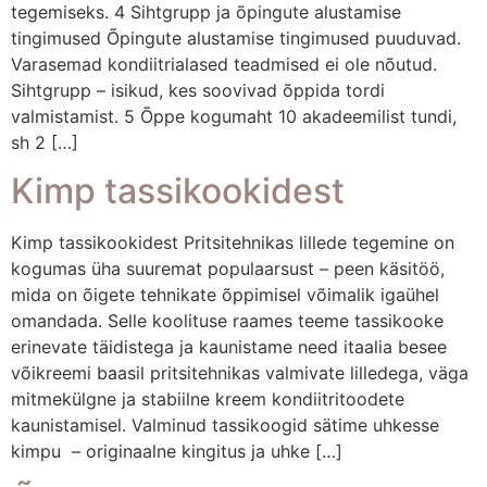
tegemiseks. 4 Sihtgrupp ja õpingute alustamise
tingimused Õpingute alustamise tingimused puuduvad.
Varasemad kondiitrialased teadmised ei ole nõutud.
Sihtgrupp – isikud, kes soovivad õppida tordi
valmistamist. 5 Õppe kogumaht 10 akadeemilist tundi,
sh 2 […]
Kimp tassikookidest
Kimp tassikookidest Pritsitehnikas lillede tegemine on
kogumas üha suuremat populaarsust – peen käsitöö,
mida on õigete tehnikate õppimisel võimalik igaühel
omandada. Selle koolituse raames teeme tassikooke
erinevate täidistega ja kaunistame need itaalia besee
võikreemi baasil pritsitehnikas valmivate lilledega, väga
mitmekülgne ja stabiilne kreem kondiitritoodete
kaunistamisel. Valminud tassikoogid sätime uhkesse
kimpu – originaalne kingitus ja uhke […]