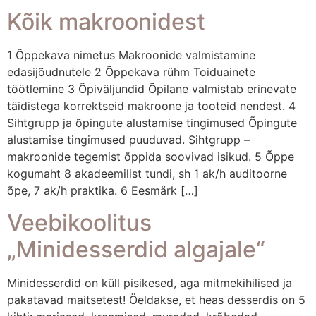
Kõik makroonidest
1 Õppekava nimetus Makroonide valmistamine
edasijõudnutele 2 Õppekava rühm Toiduainete
töötlemine 3 Õpiväljundid Õpilane valmistab erinevate
täidistega korrektseid makroone ja tooteid nendest. 4
Sihtgrupp ja õpingute alustamise tingimused Õpingute
alustamise tingimused puuduvad. Sihtgrupp –
makroonide tegemist õppida soovivad isikud. 5 Õppe
kogumaht 8 akadeemilist tundi, sh 1 ak/h auditoorne
õpe, 7 ak/h praktika. 6 Eesmärk […]
Veebikoolitus
„Minidesserdid algajale“
Minidesserdid on küll pisikesed, aga mitmekihilised ja
pakatavad maitsetest! Öeldakse, et heas desserdis on 5