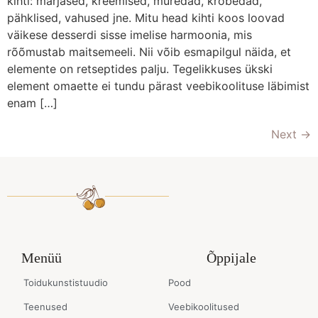
kihti: marjased, kreemised, muredad, krõbedad,
pähklised, vahused jne. Mitu head kihti koos loovad
väikese desserdi sisse imelise harmoonia, mis
rõõmustab maitsemeeli. Nii võib esmapilgul näida, et
elemente on retseptides palju. Tegelikkuses ükski
element omaette ei tundu pärast veebikoolituse läbimist
enam […]
Next
→
Menüü
Õppijale
Toidukunstistuudio
Pood
Teenused
Veebikoolitused