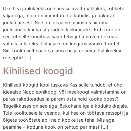
Üks hea jõulukeeks on suus sulavalt mahlakas, rohkete
viljadega, mida on immutatud alkoholis, ja pakatab
jõulumaitsest. See on ideaalne maiustus nii oma
jõululauale kui ka sõpradele kinkimiseks. Eriti tore on
see, et selle kingituse saab teha juba novembrikuus
valmis ja kiireks jõuluajaks on kingitus varakult ootel!
Siit koolituselt saad sa lausa nelja erineva jõulukeeksi
retseptid […]
Kihilised koogid
Kihilised koogid Koolituskava Kas sulle tundub, et ühe
ideaalse Napoleonikoogi või meekoogi valmistamine on
paras raketiteadus ja parem osta neid kooke poest?
Tegelikkuses on see aga jõukohane igale kodukokkajale.
Tule koolitusele ja veendu, kui hea on töötava retsepti ja
õigete töövõtete abil neid kooke ise teha. Mis aga
peamine – kodune kook on tehtud parimast […]