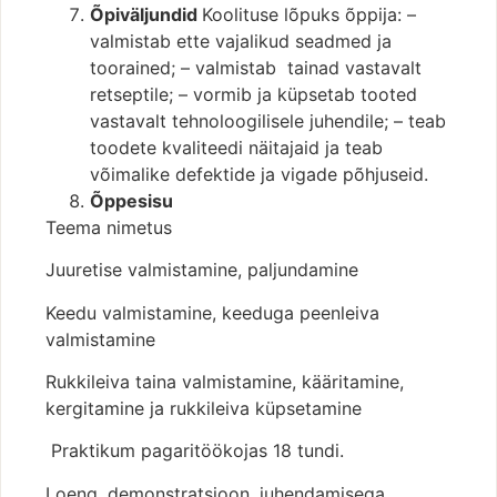
Õpiväljundid
Koolituse lõpuks õppija: –
valmistab ette vajalikud seadmed ja
toorained; – valmistab tainad vastavalt
retseptile; – vormib ja küpsetab tooted
vastavalt tehnoloogilisele juhendile; – teab
toodete kvaliteedi näitajaid ja teab
võimalike defektide ja vigade põhjuseid.
Õppesisu
Teema nimetus
Juuretise valmistamine, paljundamine
Keedu valmistamine, keeduga peenleiva
valmistamine
Rukkileiva taina valmistamine, kääritamine,
kergitamine ja rukkileiva küpsetamine
Praktikum pagaritöökojas 18 tundi.
Loeng, demonstratsioon, juhendamisega