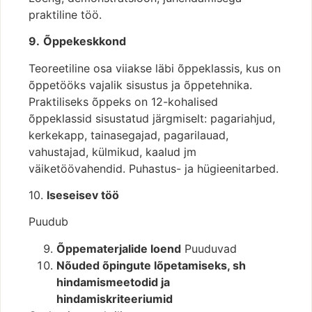
praktiline töö.
9.
Õppekeskkond
Teoreetiline osa viiakse läbi õppeklassis, kus on
õppetööks vajalik sisustus ja õppetehnika.
Praktiliseks õppeks on 12-kohalised
õppeklassid sisustatud järgmiselt: pagariahjud,
kerkekapp, tainasegajad, pagarilauad,
vahustajad, külmikud, kaalud jm
väiketöövahendid. Puhastus- ja hügieenitarbed.
10.
Iseseisev töö
Puudub
Õppematerjalide loend
Puuduvad
Nõuded õpingute lõpetamiseks, sh
hindamismeetodid ja
hindamiskriteeriumid