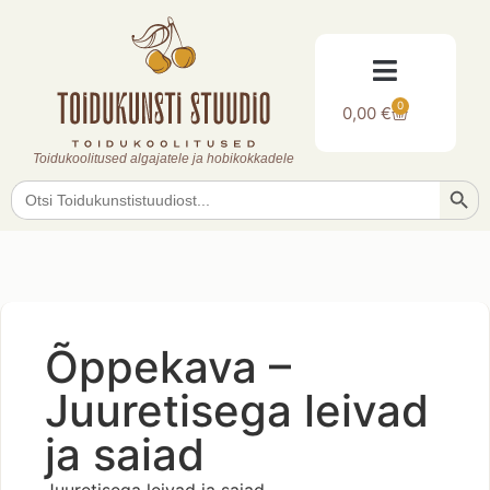
0
0,00
€
Toidukoolitused algajatele ja hobikokkadele
Searc
Search
for:
Õppekava –
Juuretisega leivad
ja saiad