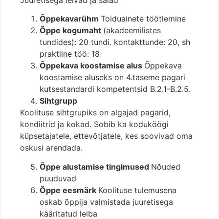
Juuretisega leivad ja saiad
Õppekavarühm
Toiduainete töötlemine
Õppe kogumaht
(akadeemilistes
tundides): 20 tundi. kontakttunde: 20, sh
praktline töö: 18
Õppekava koostamise alus
Õppekava
koostamise aluseks on 4.taseme pagari
kutsestandardi kompetentsid B.2.1-B.2.5.
Sihtgrupp
Koolituse sihtgrupiks on algajad pagarid,
kondiitrid ja kokad. Sobib ka koduköögi
küpsetajatele, ettevõtjatele, kes soovivad oma
oskusi arendada.
Õppe alustamise tingimused
Nõuded
puuduvad
Õppe eesmärk
Koolituse tulemusena
oskab õppija valmistada juuretisega
kääritatud leiba