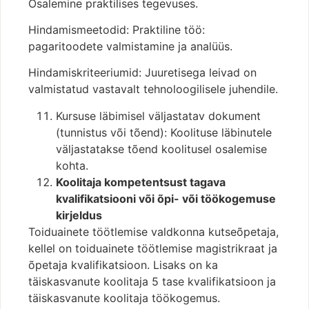
Osalemine praktilises tegevuses.
Hindamismeetodid: Praktiline töö:
pagaritoodete valmistamine ja analüüs.
Hindamiskriteeriumid: Juuretisega leivad on
valmistatud vastavalt tehnoloogilisele juhendile.
Kursuse läbimisel väljastatav dokument
(tunnistus või tõend): Koolituse läbinutele
väljastatakse tõend koolitusel osalemise
kohta.
Koolitaja kompetentsust tagava
kvalifikatsiooni või õpi- või töökogemuse
kirjeldus
Toiduainete töötlemise valdkonna kutseõpetaja,
kellel on toiduainete töötlemise magistrikraat ja
õpetaja kvalifikatsioon. Lisaks on ka
täiskasvanute koolitaja 5 tase kvalifikatsioon ja
täiskasvanute koolitaja töökogemus.