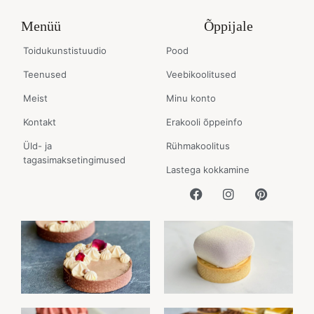
Menüü
Õppijale
Toidukunstistuudio
Pood
Teenused
Veebikoolitused
Meist
Minu konto
Kontakt
Erakooli õppeinfo
Üld- ja
Rühmakoolitus
tagasimaksetingimused
Lastega kokkamine