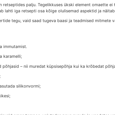
n retseptides palju. Tegelikkuses ükski element omaette ei 
b lahti iga retsepti osa kõige olulisemad aspektid ja näitab
ssertide tegu, vaid saad tugeva baasi ja teadmised mitmete v
aja immutamist.
a karamelli;
 põhjasid – nii muredat küpsisepõhja kui ka krõbedat põhj
;
asutada silikonvormi;
ikesi;