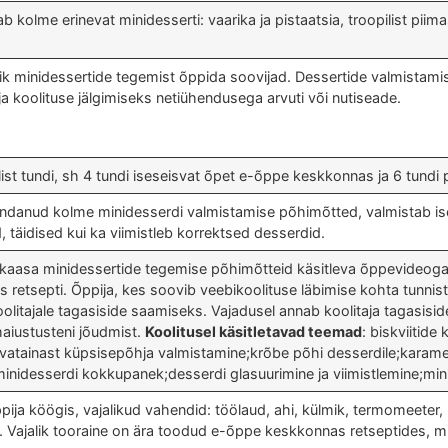
b kolme erinevat minidesserti: vaarika ja pistaatsia, troopilist pii
ik minidessertide tegemist õppida soovijad. Dessertide valmistamis
 ja koolituse jälgimiseks netiühendusega arvuti või nutiseade.
ist tundi, sh 4 tundi iseseisvat õpet e-õppe keskkonnas ja 6 tundi
danud kolme minidesserdi valmistamise põhimõtted, valmistab ises
d, täidised kui ka viimistleb korrektsed desserdid.
kaasa minidessertide tegemise põhimõtteid käsitleva õppevideoga
es retsepti. Õppija, kes soovib veebikoolituse läbimise kohta tunnist
olitajale tagasiside saamiseks. Vajadusel annab koolitaja tagasiside
maiustusteni jõudmist.
Koolitusel käsitletavad teemad
: biskviitid
ivatainast küpsisepõhja valmistamine;krõbe põhi desserdile;karame
inidesserdi kokkupanek;desserdi glasuurimine ja viimistlemine;minide
ija köögis, vajalikud vahendid: töölaud, ahi, külmik, termomeeter,
. Vajalik tooraine on ära toodud e-õppe keskkonnas retseptides, mi