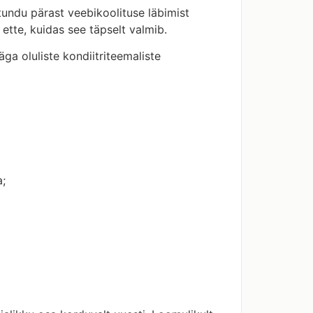
tundu pärast veebikoolituse läbimist
 ette, kuidas see täpselt valmib.
äga oluliste kondiitriteemaliste
a;