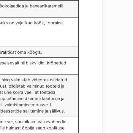
mašokolaadiga ja banaanikaramelli-
eks on vajalikud köök, tooraine
 praktikat oma köögis.
eisevalt nii biskviidid, krõbedad
 ning valmistab videotes näidatud
ust, pildistab valminud tooteid ja
t ühe korra veel, et toetada
e küpsetamine;džemmi keetmine ja
lli valmistamine;mousse´i
ssertide säilitamine ja säilivus.
 mikser, saumikser, väikevahendid,
lle hulgast õppija saab koolituse