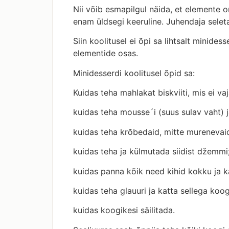
Nii võib esmapilgul näida, et elemente o
enam üldsegi keeruline. Juhendaja seleta
Siin koolitusel ei õpi sa lihtsalt minide
elementide osas.
Minidesserdi koolitusel õpid sa:
Kuidas teha mahlakat biskviiti, mis ei v
kuidas teha mousse´i (suus sulav vaht) j
kuidas teha krõbedaid, mitte murenevaid
kuidas teha ja külmutada siidist džemmi
kuidas panna kõik need kihid kokku ja k
kuidas teha glauuri ja katta sellega koog
kuidas koogikesi säilitada.