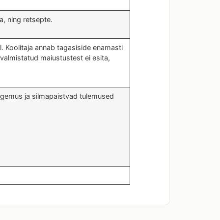
, ning retsepte.
l. Koolitaja annab tagasiside enamasti
valmistatud maiustustest ei esita,
kogemus ja silmapaistvad tulemused