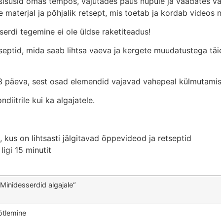
 sisusid omas tempos, vajutades paus nupule ja vaadates vaj
e materjal ja põhjalik retsept, mis toetab ja kordab videos n
erdi tegemine ei ole üldse raketiteadus!
tseptid, mida saab lihtsa vaeva ja kergete muudatustega tä
-3 päeva, sest osad elemendid vajavad vahepeal külmutamis
ndiitrile kui ka algajatele
.
 kus on lihtsasti jälgitavad õppevideod ja retseptid
 ligi 15 minutit
„Minidesserdid algajale“
ötlemine