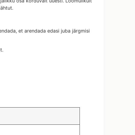
alikku osa korduvalt uuesti. Loomulikult
ähtut.
iendada, et arendada edasi juba järgmisi
t.