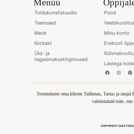
Menüü
Õppijal
Toidukunstistuudio
Pood
Teenused
Veebikoolitu
Meist
Minu konto
Kontakt
Erakooli õpp
Üld- ja
Rühmakoolit
tagasimaksetingimused
Lastega kok
Teenindame oma kliente Tallinnas, Tartus ja mujal 
valmistatuid toite, mi
COPYRIGHT 2024 TOID