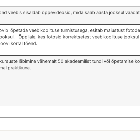
d veebis sisaldab õppevideosid, mida saab aasta jooksul vaadata
ovib lõpetada veebikoolituse tunnistusega, esitab maiustust fotode
jooksul. Õppijale, kes fotosid korrektsetest veebikoolituse jooksul 
soovi korral tõend.
e kursuste läbimine vähemalt 50 akadeemilist tundi või õpetamise 
mal praktikuna.