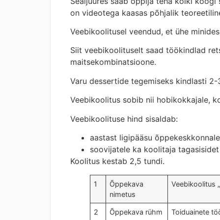
Sealjuures saab õppija teha kõiki koogi
on videotega kaasas põhjalik teoreetilin
Veebikoolitusel veendud, et ühe minidess
Siit veebikoolituselt saad töökindlad re
maitsekombinatsioone.
Varu dessertide tegemiseks kindlasti 2
Veebikoolitus
sobib nii hobikokkajale, ko
Veebikoolituse hind sisaldab:
aastast ligipääsu õppekeskkonnale,
soovijatele ka koolitaja tagasisidet
Koolitus kestab 2,5 tundi.
1
Õppekava
Veebikoolitus 
nimetus
2
Õppekava rühm
Toiduainete tö