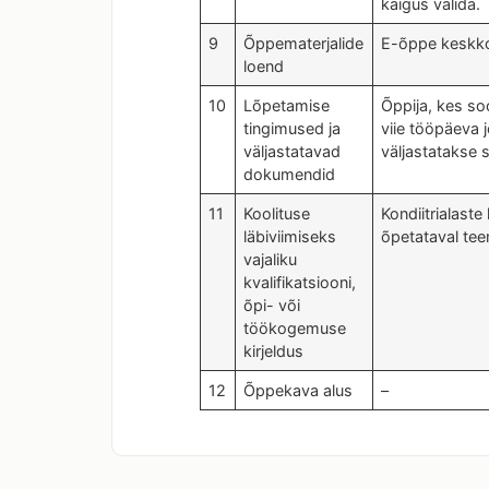
käigus valida.
9
Õppematerjalide
E-õppe keskkon
loend
10
Lõpetamise
Õppija, kes so
tingimused ja
viie tööpäeva 
väljastatavad
väljastatakse 
dokumendid
11
Koolituse
Kondiitrialast
läbiviimiseks
õpetataval tee
vajaliku
kvalifikatsiooni,
õpi- või
töökogemuse
kirjeldus
12
Õppekava alus
–