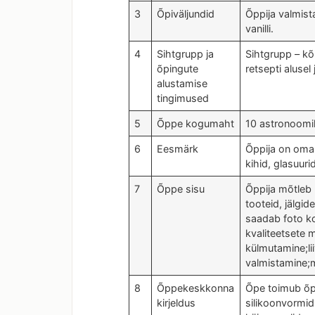
3
Õpiväljundid
Õppija valmista
vanilli.
4
Sihtgrupp ja
Sihtgrupp – kõ
õpingute
retsepti alusel
alustamise
tingimused
5
Õppe kogumaht
10 astronoomil
6
Eesmärk
Õppija on oman
kihid, glasuuri
7
Õppe sisu
Õppija mõtleb 
tooteid, jälgid
saadab foto ko
kvaliteetsete 
külmutamine;li
valmistamine;m
8
Õppekeskkonna
Õpe toimub õpp
kirjeldus
silikoonvormid