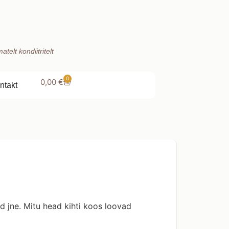
telt kondiitritelt
0
0,00
€
ntakt
d jne. Mitu head kihti koos loovad