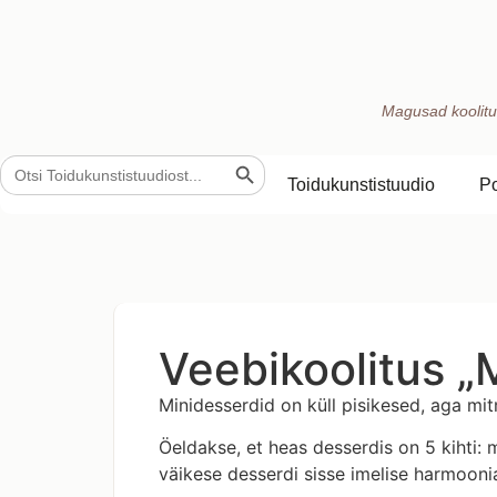
Magusad koolitu
Search Button
Search
for:
Toidukunstistuudio
P
Veebikoolitus „
Minidesserdid on küll pisikesed, aga mit
Öeldakse, et heas desserdis on 5 kihti:
väikese desserdi sisse imelise harmooni