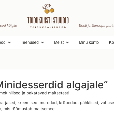
sed kõigile
Eesti ja Euroopa parima
ood
Teenused
Meist
Minu konto
Ko
Minidesserdid algajale“
mekihilised ja pakatavad maitsetest!
 marjased, kreemised, muredad, krõbedad, pähklised, vahuse
a, mis rõõmustab maitsemeeli.