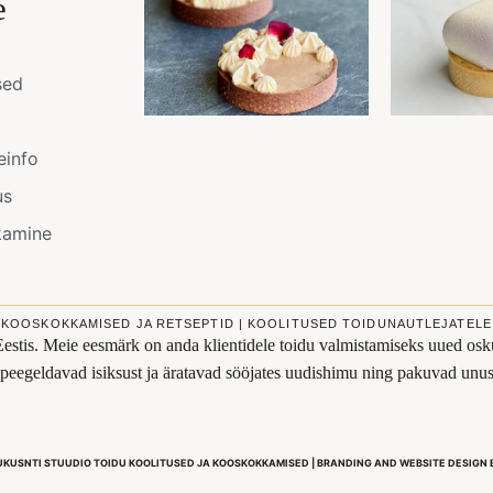
e
sed
einfo
us
kamine
KOOSKOKKAMISED JA RETSEPTID | KOOLITUSED TOIDUNAUTLEJATELE
Eestis. Meie eesmärk on anda klientidele toidu valmistamiseks uued osku
s peegeldavad isiksust ja äratavad sööjates uudishimu ning pakuvad un
UKUSNTI STUUDIO TOIDU KOOLITUSED JA KOOSKOKKAMISED | BRANDING AND WEBSITE DESIGN