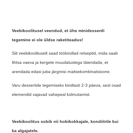
Veebikoolitusel veendud, et ühe minidesserdi
tegemine ei ole üldse raketiteadus!
Siit veebikoolituselt saad töökindlad retseptid, mida saab
lihtsa vaeva ja kergete muudatustega täiendada, et
arendada edasi juba järgmisi maitsekombinatsioone.
Varu dessertide tegemiseks kindlasti 2-3 päeva, sest osad
elemendid vajavad vahepeal külmutamist.
Veebikoolitus sobib nii hobikokkajale, kondiitrile kui
ka algajatele.