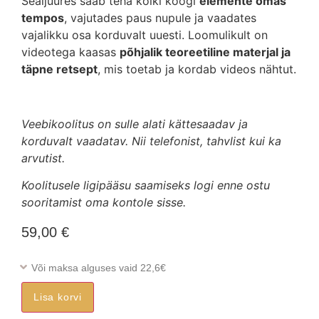
Sealjuures saab teha kõiki koogi
elemente omas
tempos
, vajutades paus nupule ja vaadates
vajalikku osa korduvalt uuesti. Loomulikult on
videotega kaasas
põhjalik teoreetiline materjal ja
täpne retsept
, mis toetab ja kordab videos nähtut.
Veebikoolitus on sulle alati kättesaadav ja
korduvalt vaadatav. Nii telefonist, tahvlist kui ka
arvutist.
Koolitusele ligipääsu saamiseks logi enne ostu
sooritamist oma kontole sisse.
59,00
€
Või maksa alguses vaid 22,6€
Lisa korvi