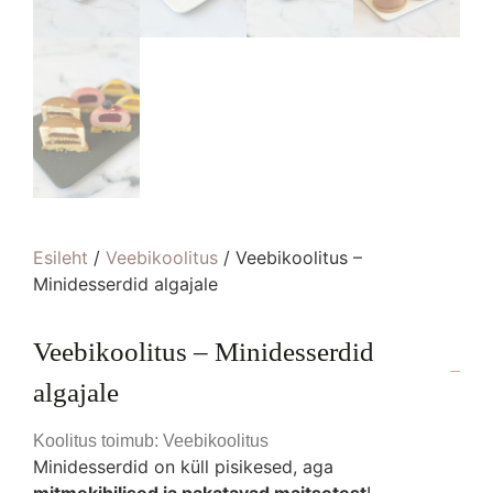
Esileht
/
Veebikoolitus
/ Veebikoolitus –
Minidesserdid algajale
Veebikoolitus – Minidesserdid
algajale
Koolitus toimub: Veebikoolitus
Minidesserdid on küll pisikesed, aga
mitmekihilised ja pakatavad maitsetest
!