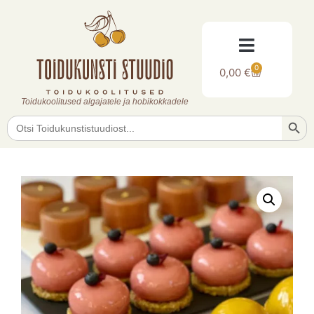
0
0,00
€
Toidukoolitused algajatele ja hobikokkadele
Searc
Search
for: