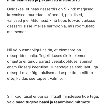
Öeldakse, et heas desserdis on 5 kihti: marjased,
kreemised, muredad, krõbedad, pähklised,
vahused jne. Mitu head kihti koos loovad väikese
desserdi sisse imelise harmoonia, mis rõõmustab
maitsemeeli.
Nii võib esmapilgul näida, et elemente on
retseptides palju. Tegelikkuses ükski element
omaette ei tundu pärast veebikoolituse läbimist
enam üldsegi keeruline. Juhendaja seletab lahti iga
retsepti osa kõige olulisemad aspektid ja näitab
ette, kuidas see täpselt valmib.
Siin koolitusel ei õpi sa lihtsalt minidessertide tegu,
vaid
saad tugeva baasi ja teadmised mitmete