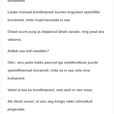
töövahend.
Lisaks müüvad kondiitripoed suurtes kogustest spetsiifilisi
tooraineid, mida mujal kasutada ei saa.
Ostad suure purgi ja ülejäänud läheb vanaks, ning pead ära
viskama.
Kellele see küll meeldiks?
Olen sinu jaoks kokku pannud iga veebikoolituse juurde
spetsiifilisemad toorained, mida sa ei saa osta oma
kodupoest.
Vahel ei leia ka kondiitripoest, sest seal on see otsas.
Ma tõesti soovin, et sinu aeg köögis oleks võimalikult
pingevaba
.