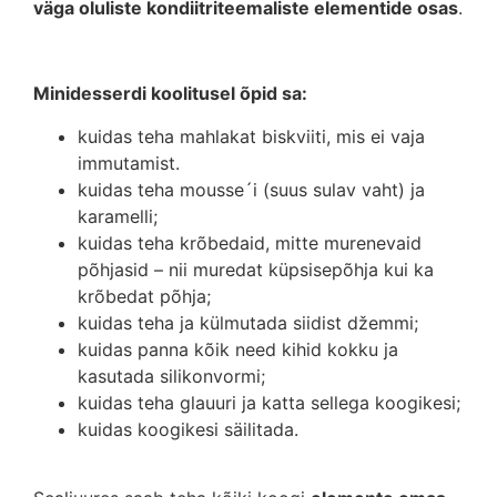
väga oluliste kondiitriteemaliste elementide osas
.
Minidesserdi koolitusel õpid sa:
kuidas teha mahlakat biskviiti, mis ei vaja
immutamist.
kuidas teha mousse´i (suus sulav vaht) ja
karamelli;
kuidas teha krõbedaid, mitte murenevaid
põhjasid – nii muredat küpsisepõhja kui ka
krõbedat põhja;
kuidas teha ja külmutada siidist džemmi;
kuidas panna kõik need kihid kokku ja
kasutada silikonvormi;
kuidas teha glauuri ja katta sellega koogikesi;
kuidas koogikesi säilitada.