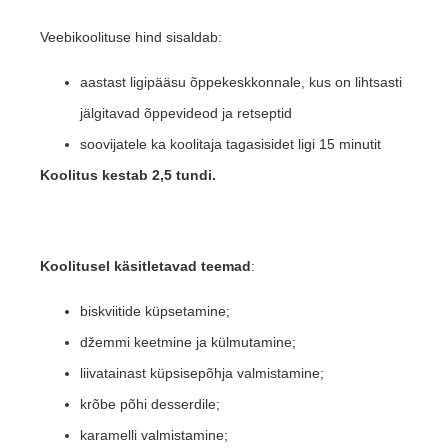
Veebikoolituse hind sisaldab:
aastast ligipääsu õppekeskkonnale, kus on lihtsasti
jälgitavad õppevideod ja retseptid
soovijatele ka koolitaja tagasisidet ligi 15 minutit
Koolitus kestab 2,5 tundi.
Koolitusel käsitletavad teemad
:
biskviitide küpsetamine;
džemmi keetmine ja külmutamine;
liivatainast küpsisepõhja valmistamine;
krõbe põhi desserdile;
karamelli valmistamine;