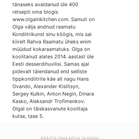
tänaseks avaldanud üle 400
retsepti oma blogis
www.olgainkitchen.com. Samuti on
Olga välja andnud raamatu
Kondiitrikunst sinu köögis, mis sai
kiirelt Rahva Raamatu üheks enim
müüdud kokaraamatuks. Olga on
koolitanud alates 2014. aastast üle
Eesti desserdihuvilisi. Samas ajal
pidevalt täiendanud end selliste
tippkondiitrite käe all nagu Hans
Ovando, Alexander Kislitsyn,
Sergey Kulkin, Anton Negin, Dinara
Kasko, Aleksandr Trofimenkov.
Olgal on täiskasvanute koolitaja
kutse, tase 5.
SÄÄSTA OMA AEGA JA RAHA