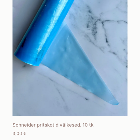
Schneider pritskotid väikesed. 10 tk
3,00
€