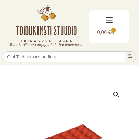
0
0,00
€
Toidukoolitused algajatele ja hobikokkadele
Searc
Search
for: