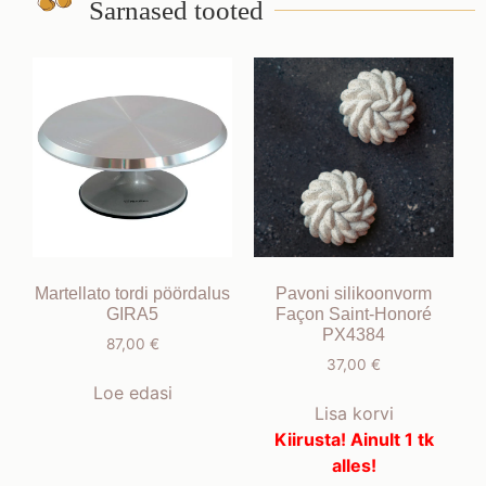
Sarnased tooted
Martellato tordi pöördalus
Pavoni silikoonvorm
GIRA5
Façon Saint-Honoré
PX4384
87,00
€
37,00
€
Loe edasi
Lisa korvi
Kiirusta! Ainult 1 tk
alles!