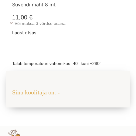
Süvendi maht 8 ml.
11,00
€
Või maksa 3 võrdse osana
Laost otsas
Talub temperatuuri vahemikus -40° kuni +280°.
Jaga sõbraga
Sinu koolitaja on: -