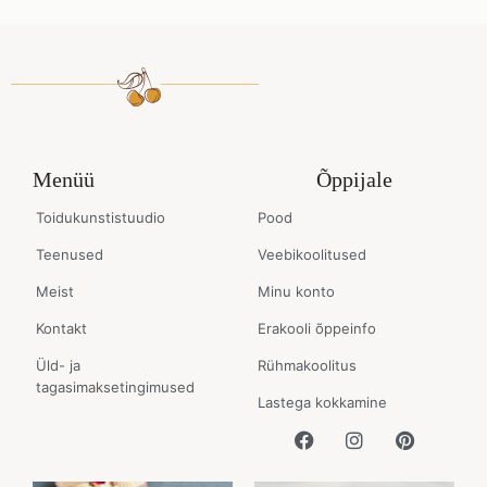
Menüü
Õppijale
Toidukunstistuudio
Pood
Teenused
Veebikoolitused
Meist
Minu konto
Kontakt
Erakooli õppeinfo
Üld- ja
Rühmakoolitus
tagasimaksetingimused
Lastega kokkamine