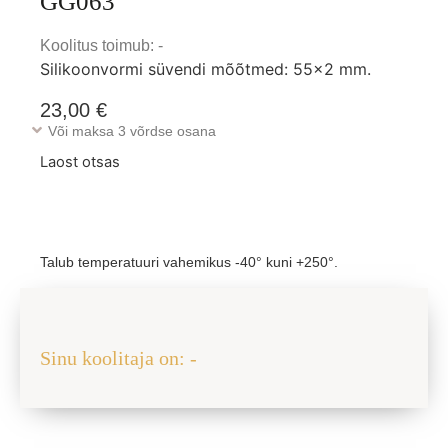
GG063
Koolitus toimub: -
Silikoonvormi süvendi mõõtmed: 55×2 mm.
23,00
€
Või maksa 3 võrdse osana
Laost otsas
Talub temperatuuri vahemikus -40° kuni +250°.
Jaga sõbraga
Sinu koolitaja on: -