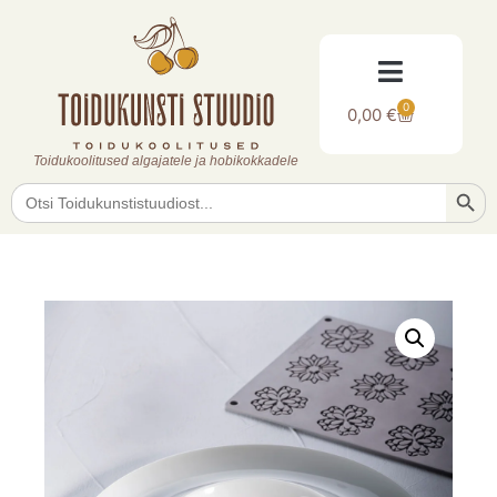
0
0,00
€
Toidukoolitused algajatele ja hobikokkadele
Searc
Search
for: