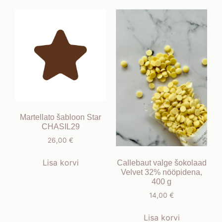
Martellato šabloon Star
CHASIL29
26,00
€
Lisa korvi
Callebaut valge šokolaad
Velvet 32% nööpidena,
400 g
14,00
€
Lisa korvi