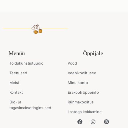
Menüü
Õppijale
Toidukunstistuudio
Pood
Teenused
Veebikoolitused
Meist
Minu konto
Kontakt
Erakooli õppeinfo
Üld- ja
Rühmakoolitus
tagasimaksetingimused
Lastega kokkamine