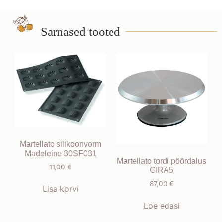
Sarnased tooted
Martellato silikoonvorm
Madeleine 30SF031
Martellato tordi pöördalus
11,00
€
GIRA5
87,00
€
Lisa korvi
Loe edasi