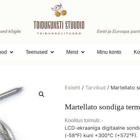
sed kõigile
Eesti ja Euroopa parima
ood
Teenused
Meist
Minu konto
Ko
Esileht
/
Tarvikud
/ Martellato 
Martellato sondiga ter
Koolitus toimub: -
LCD-ekraaniga digitaalne sond
(-58°F) kuni +300°C (+572°F).