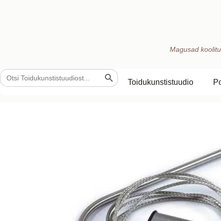
Magusad koolitu
Search Button
Search
for:
Toidukunstistuudio
P