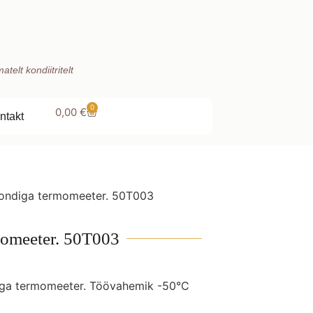
telt kondiitritelt
0
0,00
€
ntakt
sondiga termomeeter. 50T003
momeeter. 50T003
iga termomeeter. Töövahemik -50°C