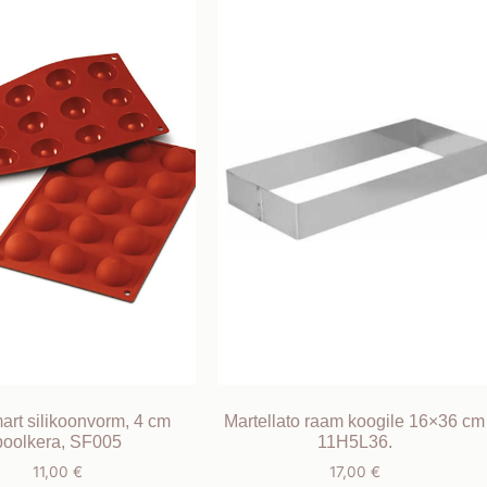
art silikoonvorm, 4 cm
Martellato raam koogile 16×36 cm
poolkera, SF005
11H5L36.
11,00
€
17,00
€