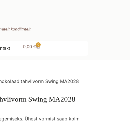
telt kondiitritelt
0
0,00
€
ntakt
shokolaaditahvlivorm Swing MA2028
tahvlivorm Swing MA2028
egemiseks. Ühest vormist saab kolm