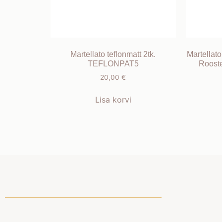
Martellato teflonmatt 2tk.
Martellat
TEFLONPAT5
Roost
20,00
€
Lisa korvi