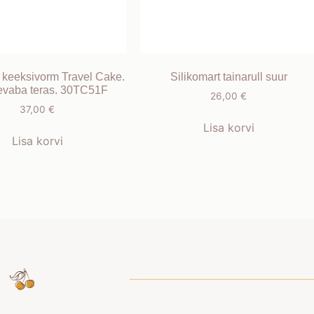
o keeksivorm Travel Cake.
Silikomart tainarull suur
evaba teras. 30TC51F
26,00
€
37,00
€
Lisa korvi
Lisa korvi