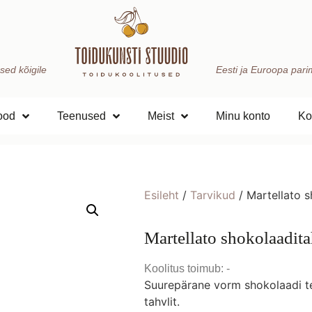
sed kõigile
Eesti ja Euroopa parima
ood
Teenused
Meist
Minu konto
Ko
Esileht
/
Tarvikud
/ Martellato 
Martellato shokolaadi
Koolitus toimub: -
Suurepärane vorm shokolaadi t
tahvlit.