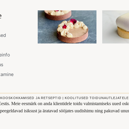
e
sed
einfo
us
kamine
KOOSKOKKAMISED JA RETSEPTID | KOOLITUSED TOIDUNAUTLEJATELE
Eestis. Meie eesmärk on anda klientidele toidu valmistamiseks uued osku
s peegeldavad isiksust ja äratavad sööjates uudishimu ning pakuvad un