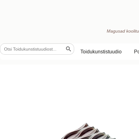
Magusad koolitu
Search Button
Search
for:
Toidukunstistuudio
P