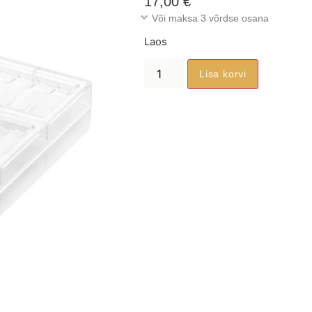
17,00
€
Või maksa 3 võrdse osana
Laos
Lisa korvi