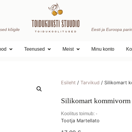
sed kõigile
Eesti ja Euroopa parima
ood
Teenused
Meist
Minu konto
Ko
Esileht
/
Tarvikud
/ Silikomart
Silikomart kommivor
Koolitus toimub: -
Tootja Martellato