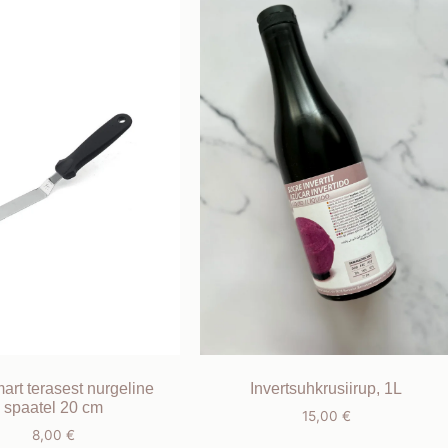
mart terasest nurgeline
Invertsuhkrusiirup, 1L
spaatel 20 cm
15,00
€
8,00
€