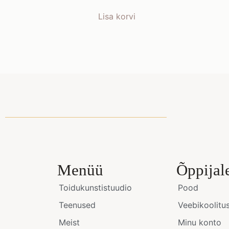
Lisa korvi
Menüü
Õppijal
Toidukunstistuudio
Pood
Teenused
Veebikoolitu
Meist
Minu konto