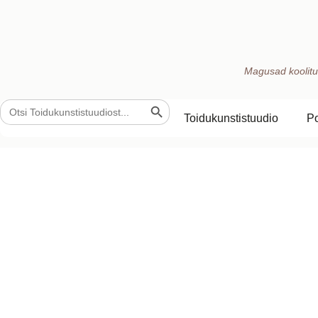
Magusad koolitu
Search Button
Search
for:
Toidukunstistuudio
P