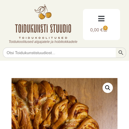
0
0,00
€
Toidukoolitused algajatele ja hobikokkadele
Searc
Search
for: