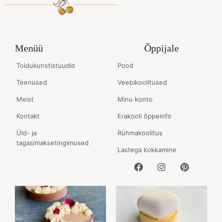
Menüü
Õppijale
Toidukunstistuudio
Pood
Teenused
Veebikoolitused
Meist
Minu konto
Kontakt
Erakooli õppeinfo
Üld- ja
Rühmakoolitus
tagasimaksetingimused
Lastega kokkamine