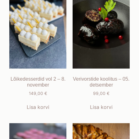
Lõikedesserdid vol 2 – 8.
Verivorstide koolitus – 05.
november
detsember
149,00
€
99,00
€
Lisa korvi
Lisa korvi