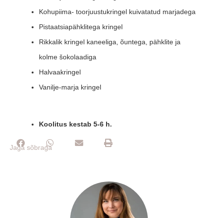
Kohupiima- toorjuustukringel kuivatatud marjadega
Pistaatsiapähklitega kringel
Rikkalik kringel kaneeliga, õuntega, pähklite ja
kolme šokolaadiga
Halvaakringel
Vanilje-marja kringel
Koolitus kestab 5-6 h.
Jaga sõbraga