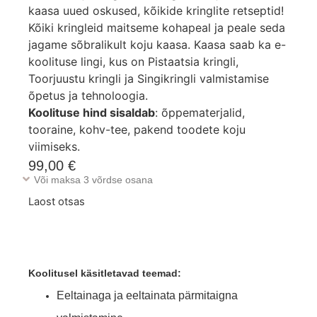
kaasa uued oskused, kõikide kringlite retseptid!
Kõiki kringleid maitseme kohapeal ja peale seda
jagame sõbralikult koju kaasa. Kaasa saab ka e-
koolituse lingi, kus on Pistaatsia kringli,
Toorjuustu kringli ja Singikringli valmistamise
õpetus ja tehnoloogia.
Koolituse hind sisaldab
: õppematerjalid,
tooraine, kohv-tee, pakend toodete koju
viimiseks.
99,00
€
Või maksa 3 võrdse osana
Laost otsas
Koolitusel käsitletavad teemad:
Eeltainaga ja eeltainata pärmitaigna