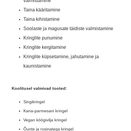
valmistamine
Taina kääritamine
Taina kihistamine
Soolaste ja magusate täidiste valmistamine
Kringlite punumine
Kringlite kergitamine
Kringlite küpsetamine, jahutamine ja
kaunistamine
Koolitusel valmivad tooted:
Singikringel
Kana-parmesani kringel
Vegan köögivilja kringel
Õunte ja rosinatega kringel