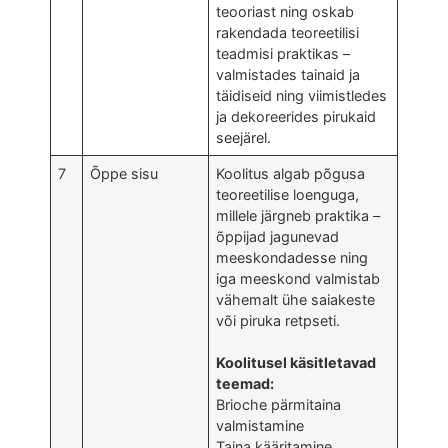
teooriast ning oskab
rakendada teoreetilisi
teadmisi praktikas –
valmistades tainaid ja
täidiseid ning viimistledes
ja dekoreerides pirukaid
seejärel.
7
Õppe sisu
Koolitus algab põgusa
teoreetilise loenguga,
millele järgneb praktika –
õppijad jagunevad
meeskondadesse ning
iga meeskond valmistab
vähemalt ühe saiakeste
või piruka retpseti.
Koolitusel käsitletavad
teemad:
Brioche pärmitaina
valmistamine
Taina kääritamine