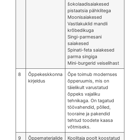
šokolaadisaiakesed
pistaatsia pähklitega
Moonisaiakesed
Vastlakuklid mandli
krõbedikuga
Singi-parmesani
saiakesed
Spinati-feta saiakesed
parma singiga
Mini-burgerid veiselihast
8
Õppekeskkonna
Õpe toimub modernses
kirjeldus
õpperuumis, mis on
täielikult varustatud
õppeks vajaliku
tehnikaga. On tagatud
töövahendid, põlled,
tooraine ja pakendid
tehtud toodete kaasa
võtmiseks.
9
Õppematerjalide
Koolitaja poolt koostatud