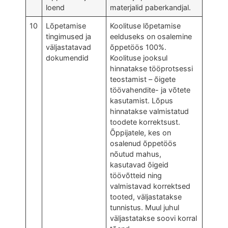
loend
materjalid paberkandjal.
10
Lõpetamise
Koolituse lõpetamise
tingimused ja
eelduseks on osalemine
väljastatavad
õppetöös 100%.
dokumendid
Koolituse jooksul
hinnatakse tööprotsessi
teostamist – õigete
töövahendite- ja võtete
kasutamist. Lõpus
hinnatakse valmistatud
toodete korrektsust.
Õppijatele, kes on
osalenud õppetöös
nõutud mahus,
kasutavad õigeid
töövõtteid ning
valmistavad korrektsed
tooted, väljastatakse
tunnistus. Muul juhul
väljastatakse soovi korral