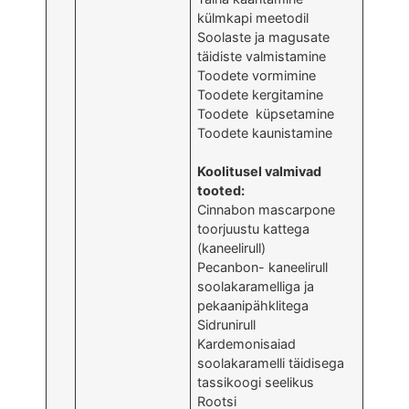
külmkapi meetodil
Soolaste ja magusate
täidiste valmistamine
Toodete vormimine
Toodete kergitamine
Toodete küpsetamine
Toodete kaunistamine
Koolitusel valmivad
tooted:
Cinnabon mascarpone
toorjuustu kattega
(kaneelirull)
Pecanbon- kaneelirull
soolakaramelliga ja
pekaanipähklitega
Sidrunirull
Kardemonisaiad
soolakaramelli täidisega
tassikoogi seelikus
Rootsi