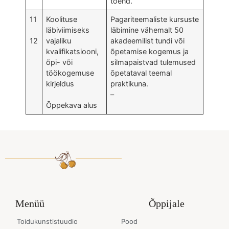
tõend.
11
Koolituse
Pagariteemaliste kursuste
läbiviimiseks
läbimine vähemalt 50
12
vajaliku
akadeemilist tundi või
kvalifikatsiooni,
õpetamise kogemus ja
õpi- või
silmapaistvad tulemused
töökogemuse
õpetataval teemal
kirjeldus
praktikuna.
–
Õppekava alus
Menüü
Õppijale
Toidukunstistuudio
Pood