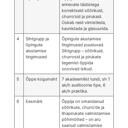
erinevate täidistega
korrektseid sõõrikuid,
churro’sid ja pirukaid.
Oskab neid viimistleda,
kaunistada ja glasuurida.
4
Sihtgrupp ja
Õpingute alustamise
õpingute
tingimused puuduvad.
alustamise
Sihtgrupp – sõõrikuid,
tingimused
churrosid ja pirukate
tegemist õppida
soovivad isikud.
5
Õppe kogumaht
7 akadeemilist tundi, sh 1
ak/h auditoorne õpe, 6
ak/h praktika.
6
Eesmärk
Õppija on omandanud
sõõrikute, churro’de ja
lihapirukate valmistamise
põhimõtted – on aru
saanud valmistamise