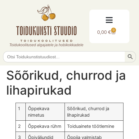
0
0,00
€
Toidukoolitused algajatele ja hobikokkadele
Searc
Search
for:
Sõõrikud, churrod ja
lihapirukad
1
Õppekava
Sõõrikud, churrod ja
nimetus
lihapirukad
2
Õppekava rühm
Toiduainete töötlemine
3
Õpiväljundid
Õppija valmistab