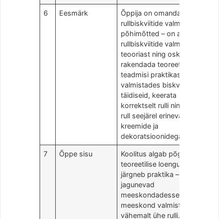
6
Eesmärk
Õppija on omandanud
rullbiskviitide valmistamise
põhimõtted – on aru saanud
rullbiskviitide valmistamise
teooriast ning oskab
rakendada teoreetilisi
teadmisi praktikas –
valmistades biskviite ja
täidiseid, keerata
korrektselt rulli ning kattes
rull seejärel erinevate
kreemide ja
dekoratsioonidega.
7
Õppe sisu
Koolitus algab põgusa
teoreetilise loenguga, millele
järgneb praktika – õppijad
jagunevad
meeskondadesse ning iga
meeskond valmistab
vähemalt ühe rulli.