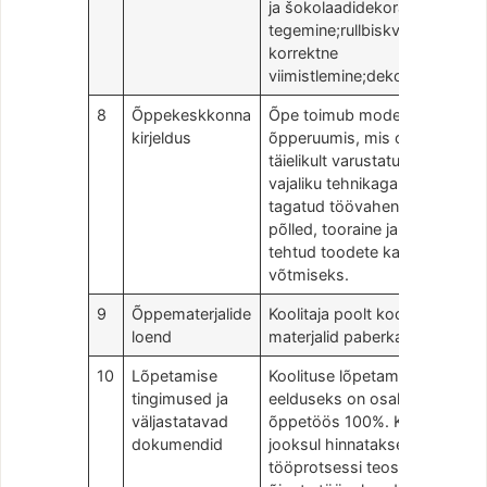
ja šokolaadidekoratsioonide
tegemine;rullbiskviitide
korrektne
viimistlemine;dekoreerimine.
8
Õppekeskkonna
Õpe toimub modernses
kirjeldus
õpperuumis, mis on
täielikult varustatud õppeks
vajaliku tehnikaga. On
tagatud töövahendid,
põlled, tooraine ja pakendid
tehtud toodete kaasa
võtmiseks.
9
Õppematerjalide
Koolitaja poolt koostatud
loend
materjalid paberkandjal.
10
Lõpetamise
Koolituse lõpetamise
tingimused ja
eelduseks on osalemine
väljastatavad
õppetöös 100%. Koolituse
dokumendid
jooksul hinnatakse
tööprotsessi teostamist –