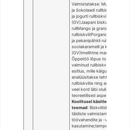
Valmistatakse: Mustasõstra
ja šokolaadi rullbiskviitKirsi
ja jogurti rullbiskviit
(GV)Jaapani biskviidi
rullMango ja granadilli
rullbiskviitPorgandi-apelsini
ja pekanipähkli rullBaileys,
soolakaramelli ja kohvi rull
(GV)Imelihtne marjarull
Õppetöö lõpus toimub
valminud rullbiskviitide
esitlus, mille käigus
analüüsitakse tehtud
rullbiskviite ning arutletakse
veel kord läbi olulisemad
teoreetilised aspektid.
Koolitusel käsitletavad
teemad
: Biskviitide ja
täidiste valmistamine;õigete
töövahendite ja -võtete
kasutamine;tempereerimine