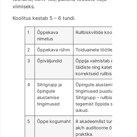
viimiseks.
Koolitus kestab 5 – 6 tundi.
1
Õppekava
Rullbiskviitide koolitus
nimetus
2
Õppekava rühm
Toiduainete töötlemine
3
Õpiväljundid
Õppija valmistab erinevate
täidiste ning katetega
korrektseid rullbiskviite.
4
Sihtgrupp ja
Õpingute alustamise
õpingute
tingimused puuduvad.
alustamise
Sihtgrupp – rullbiskviitide
tingimused
tegemist õppida soovivad
isikud.
5
Õppe kogumaht
8 akadeemilist tundi, sh 1
ak/h auditoorne õpe, 7 ak/h
praktika.