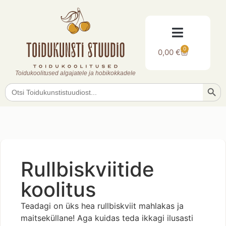
0
0,00
€
Toidukoolitused algajatele ja hobikokkadele
Searc
Search
for:
Rullbiskviitide
koolitus
Teadagi on üks hea rullbiskviit mahlakas ja
maitseküllane! Aga kuidas teda ikkagi ilusasti