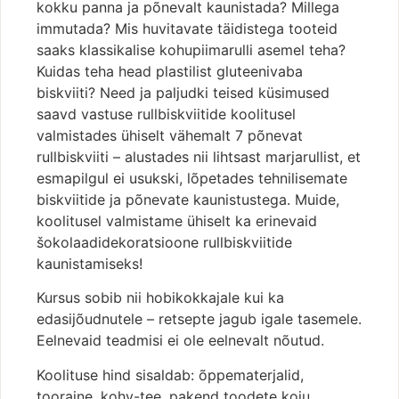
kokku panna ja põnevalt kaunistada? Millega
immutada? Mis huvitavate täidistega tooteid
saaks klassikalise kohupiimarulli asemel teha?
Kuidas teha head plastilist gluteenivaba
biskviiti? Need ja paljudki teised küsimused
saavd vastuse rullbiskviitide koolitusel
valmistades ühiselt vähemalt 7 põnevat
rullbiskviiti – alustades nii lihtsast marjarullist, et
esmapilgul ei usukski, lõpetades tehnilisemate
biskviitide ja põnevate kaunistustega. Muide,
koolitusel valmistame ühiselt ka erinevaid
šokolaadidekoratsioone rullbiskviitide
kaunistamiseks!
Kursus sobib nii hobikokkajale kui ka
edasijõudnutele – retsepte jagub igale tasemele.
Eelnevaid teadmisi ei ole eelnevalt nõutud.
Koolituse hind sisaldab: õppematerjalid,
tooraine, kohv-tee, pakend toodete koju