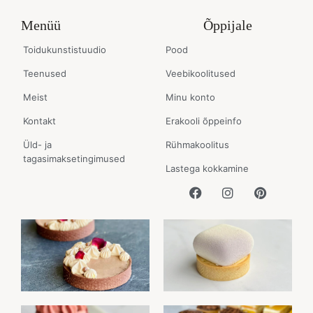
Menüü
Õppijale
Toidukunstistuudio
Pood
Teenused
Veebikoolitused
Meist
Minu konto
Kontakt
Erakooli õppeinfo
Üld- ja
Rühmakoolitus
tagasimaksetingimused
Lastega kokkamine