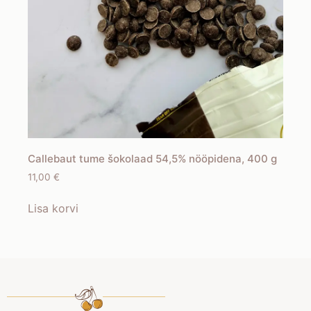
Callebaut tume šokolaad 54,5% nööpidena, 400 g
11,00
€
Lisa korvi