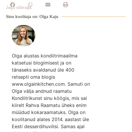
Jaga sõbraga
Sinu koolitaja on: Olga Kaju
Olga alustas kondiitrimaailma
katsetusi blogimisest ja on
tänaseks avaldanud üle 400
retsepti oma blogis
www.olgainkitchen.com. Samuti on
Olga välja andnud raamatu
Kondiitrikunst sinu köögis, mis sai
kiirelt Rahva Raamatu üheks enim
müüdud kokaraamatuks. Olga on
koolitanud alates 2014. aastast üle
Eesti desserdihuvilisi. Samas ajal