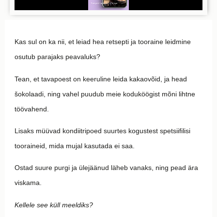
Kas sul on ka nii, et leiad hea retsepti ja tooraine leidmine
osutub parajaks peavaluks?
Tean, et tavapoest on keeruline leida kakaovõid, ja head
šokolaadi, ning vahel puudub meie koduköögist mõni lihtne
töövahend.
Lisaks müüvad kondiitripoed suurtes kogustest spetsiifilisi
tooraineid, mida mujal kasutada ei saa.
Ostad suure purgi ja ülejäänud läheb vanaks, ning pead ära
viskama.
Kellele see küll meeldiks?