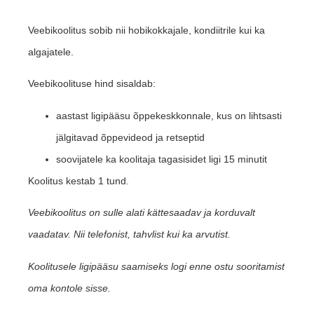
Veebikoolitus sobib nii hobikokkajale, kondiitrile kui ka
algajatele.
Veebikoolituse hind sisaldab:
aastast ligipääsu õppekeskkonnale, kus on lihtsasti
jälgitavad õppevideod ja retseptid
soovijatele ka koolitaja tagasisidet ligi 15 minutit
Koolitus kestab 1 tund.
Veebikoolitus on sulle alati kättesaadav ja korduvalt
vaadatav. Nii telefonist, tahvlist kui ka arvutist.
Koolitusele ligipääsu saamiseks logi enne ostu sooritamist
oma kontole sisse.