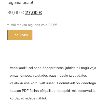
tegema peab!
39,00
€
27,00
€
Või maksa alguses vaid 22,6€
Lisa korvi
Veebikoolitusel saad õppeprotsessi juhtida nii nagu vaja –
omas tempos, vajutades paus nupule ja vaadates
vajalikku osa korduvalt uuesti. Loomulikult on videotega
kaasas PDF failina põhjalikud retseptid, mis toetavad ja
kordavad videos nähtut.