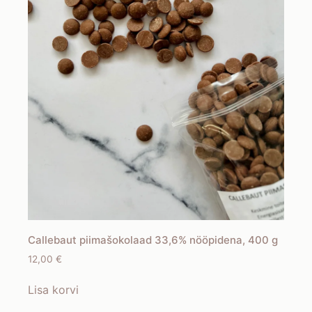
Callebaut piimašokolaad 33,6% nööpidena, 400 g
12,00
€
Lisa korvi