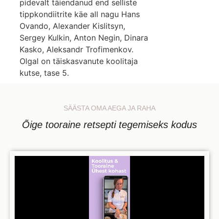
pidevalt täiendanud end selliste
tippkondiitrite käe all nagu Hans
Ovando, Alexander Kislitsyn,
Sergey Kulkin, Anton Negin, Dinara
Kasko, Aleksandr Trofimenkov.
Olgal on täiskasvanute koolitaja
kutse, tase 5.
SÄÄSTA OMA AEGA JA RAHA
Õige tooraine retsepti tegemiseks kodus