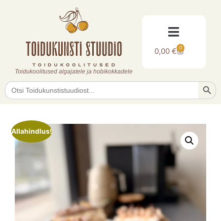
0
0,00
€
Toidukoolitused algajatele ja hobikokkadele
Searc
Search
for:
Allahindlus!