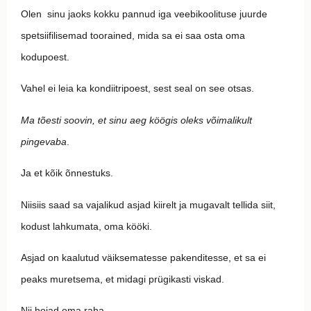
Olen sinu jaoks kokku pannud iga veebikoolituse juurde
spetsiifilisemad toorained, mida sa ei saa osta oma
kodupoest.
Vahel ei leia ka kondiitripoest, sest seal on see otsas.
Ma tõesti soovin, et sinu aeg köögis oleks võimalikult
pingevaba
.
Ja et kõik õnnestuks.
Niisiis saad sa vajalikud asjad kiirelt ja mugavalt tellida siit,
kodust lahkumata, oma kööki.
Asjad on kaalutud väiksematesse pakenditesse, et sa ei
peaks muretsema, et midagi prügikasti viskad.
Nii hoiad oma raha.