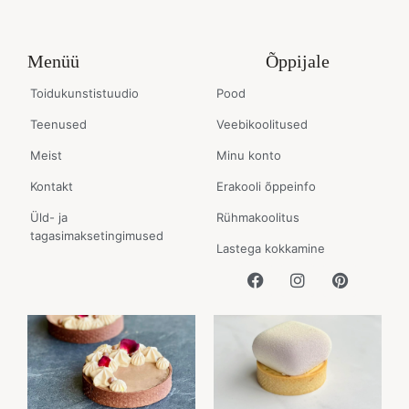
Menüü
Õppijale
Toidukunstistuudio
Pood
Teenused
Veebikoolitused
Meist
Minu konto
Kontakt
Erakooli õppeinfo
Üld- ja
Rühmakoolitus
tagasimaksetingimused
Lastega kokkamine