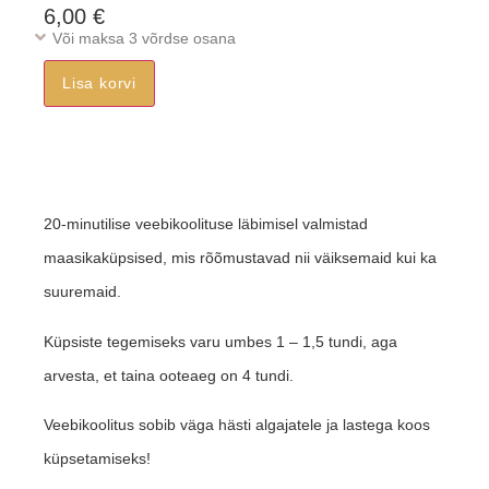
6,00
€
Või maksa 3 võrdse osana
Lisa korvi
20-minutilise veebikoolituse läbimisel valmistad
maasikaküpsised, mis rõõmustavad nii väiksemaid kui ka
suuremaid.
Küpsiste tegemiseks varu umbes 1 – 1,5 tundi, aga
arvesta, et taina ooteaeg on 4 tundi.
Veebikoolitus sobib väga hästi algajatele ja lastega koos
küpsetamiseks!