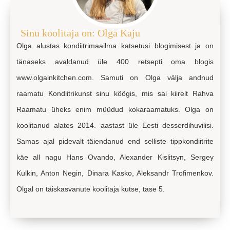
Sinu koolitaja on: Olga Kaju
Olga alustas kondiitrimaailma katsetusi blogimisest ja on
tänaseks avaldanud üle 400 retsepti oma blogis
www.olgainkitchen.com. Samuti on Olga välja andnud
raamatu Kondiitrikunst sinu köögis, mis sai kiirelt Rahva
Raamatu üheks enim müüdud kokaraamatuks. Olga on
koolitanud alates 2014. aastast üle Eesti desserdihuvilisi.
Samas ajal pidevalt täiendanud end selliste tippkondiitrite
käe all nagu Hans Ovando, Alexander Kislitsyn, Sergey
Kulkin, Anton Negin, Dinara Kasko, Aleksandr Trofimenkov.
Olgal on täiskasvanute koolitaja kutse, tase 5.