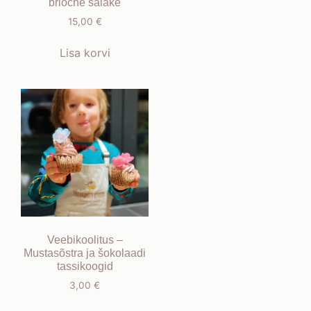
brioche saiake
15,00
€
Lisa korvi
Veebikoolitus –
Mustasõstra ja šokolaadi
tassikoogid
3,00
€