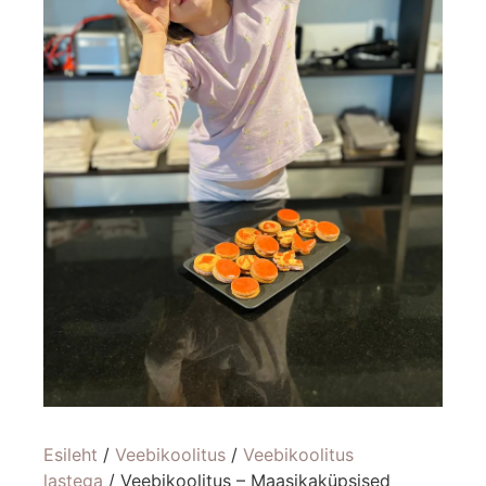
Esileht
/
Veebikoolitus
/
Veebikoolitus
lastega
/ Veebikoolitus – Maasikaküpsised