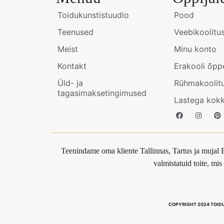
Toidukunstistuudio
Pood
Teenused
Veebikoolitu
Meist
Minu konto
Kontakt
Erakooli õpp
Üld- ja
Rühmakoolit
tagasimaksetingimused
Lastega kok
Teenindame oma kliente Tallinnas, Tartus ja mujal 
valmistatuid toite, mi
COPYRIGHT 2024 TOID