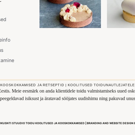
sed
einfo
us
kamine
KOOSKOKKAMISED JA RETSEPTID | KOOLITUSED TOIDUNAUTLEJATELE
Eestis. Meie eesmärk on anda klientidele toidu valmistamiseks uued osku
s peegeldavad isiksust ja äratavad sööjates uudishimu ning pakuvad un
UKUSNTI STUUDIO TOIDU KOOLITUSED JA KOOSKOKKAMISED | BRANDING AND WEBSITE DESIGN