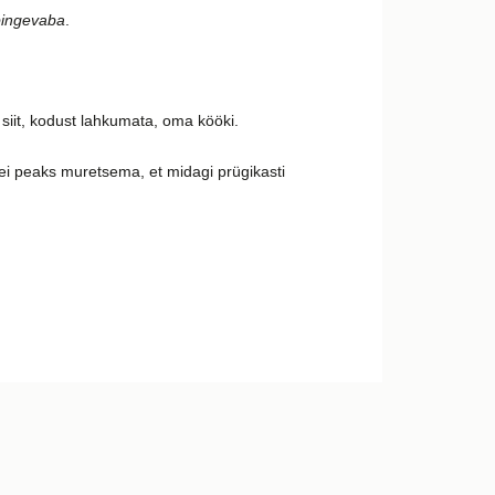
 pingevaba
.
da siit, kodust lahkumata, oma kööki.
ei peaks muretsema, et midagi prügikasti