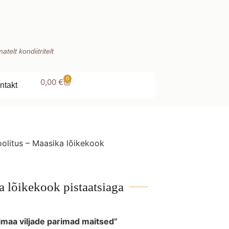
telt kondiitritelt
0
0,00
€
ntakt
olitus – Maasika lõikekook
a lõikekook pistaatsiaga
imaa viljade parimad maitsed”