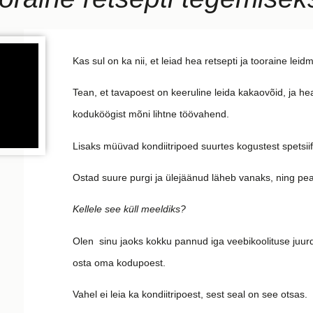
Kas sul on ka nii, et leiad hea retsepti ja tooraine le
Tean, et tavapoest on keeruline leida kakaovõid, ja h
koduköögist mõni lihtne töövahend.
Lisaks müüvad kondiitripoed suurtes kogustest spetsiifi
Ostad suure purgi ja ülejäänud läheb vanaks, ning pe
Kellele see küll meeldiks?
Olen sinu jaoks kokku pannud iga veebikoolituse juurd
osta oma kodupoest.
Vahel ei leia ka kondiitripoest, sest seal on see otsas.