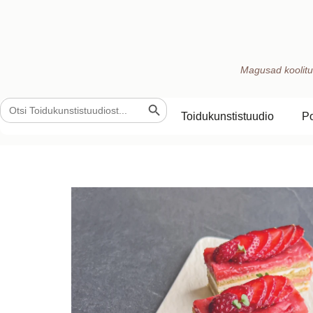
Magusad koolitu
Search Button
Search
for:
Toidukunstistuudio
P