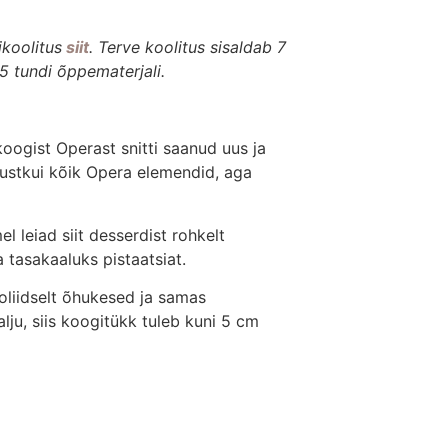
koolitus
siit
. Terve koolitus sisaldab 7
5 tundi õppematerjali.
 koogist
Opera
st snitti saanud uus ja
justkui kõik
Opera
elemendid, aga
 leiad siit desserdist rohkelt
 tasakaaluks pistaatsiat.
oliidselt õhukesed ja samas
alju, siis koogitükk tuleb kuni 5 cm