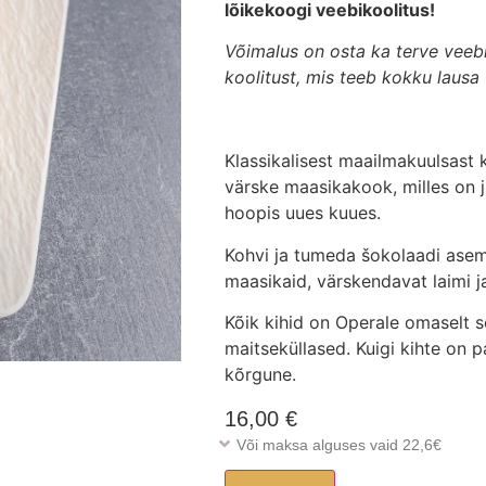
lõikekoogi veebikoolitus!
Võimalus on osta ka terve veebi
koolitust, mis teeb kokku lausa 
Klassikalisest maailmakuulsast
värske maasikakook, milles on 
hoopis uues kuues.
Kohvi ja tumeda šokolaadi asemel
maasikaid, värskendavat laimi ja
Kõik kihid on
Opera
le omaselt s
maitseküllased. Kuigi kihte on p
kõrgune.
16,00
€
Või maksa alguses vaid 22,6€