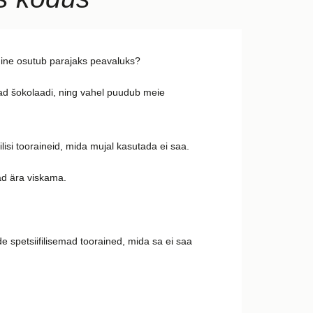
idmine osutub parajaks peavaluks?
ead šokolaadi, ning vahel puudub meie
lisi tooraineid, mida mujal kasutada ei saa.
ad ära viskama.
e spetsiifilisemad toorained, mida sa ei saa