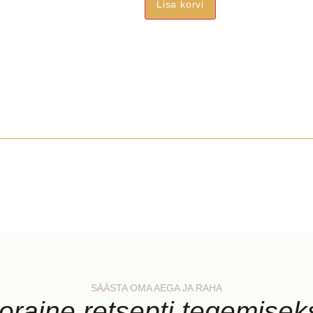
Lisa korvi
SÄÄSTA OMA AEGA JA RAHA
oraine retsepti tegemise