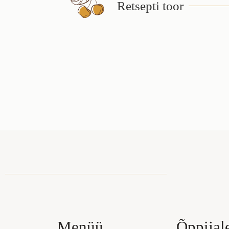
Retsepti toor
Menüü
Õppijal