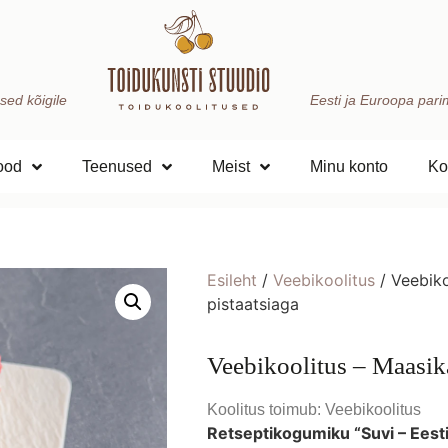
sed kõigile
Eesti ja Euroopa parima
ood
Teenused
Meist
Minu konto
Ko
Esileht
/
Veebikoolitus
/ Veebiko
pistaatsiaga
Veebikoolitus – Maasik
Koolitus toimub: Veebikoolitus
Retseptikogumiku “Suvi – Eest