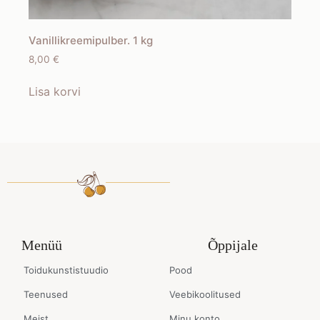
Vanillikreemipulber. 1 kg
8,00
€
Lisa korvi
Menüü
Õppijale
Toidukunstistuudio
Pood
Teenused
Veebikoolitused
Meist
Minu konto