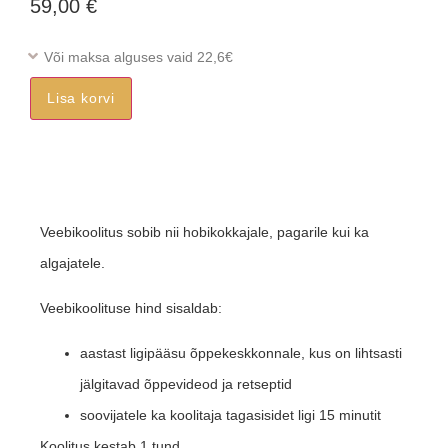
59,00
€
Või maksa alguses vaid 22,6€
Lisa korvi
Veebikoolitus sobib nii hobikokkajale, pagarile kui ka
algajatele.
Veebikoolituse hind sisaldab:
aastast ligipääsu õppekeskkonnale, kus on lihtsasti
jälgitavad õppevideod ja retseptid
soovijatele ka koolitaja tagasisidet ligi 15 minutit
Koolitus kestab 1 tund.