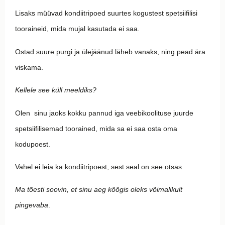
Lisaks müüvad kondiitripoed suurtes kogustest spetsiifilisi
tooraineid, mida mujal kasutada ei saa.
Ostad suure purgi ja ülejäänud läheb vanaks, ning pead ära
viskama.
Kellele see küll meeldiks?
Olen sinu jaoks kokku pannud iga veebikoolituse juurde
spetsiifilisemad toorained, mida sa ei saa osta oma
kodupoest.
Vahel ei leia ka kondiitripoest, sest seal on see otsas.
Ma tõesti soovin, et sinu aeg köögis oleks võimalikult
pingevaba
.