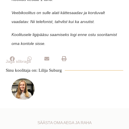
Veebikoolitus on sulle alati kättesaadav ja korduvalt
vaadatav. Nii telefonist, tahvlist kui ka arvutist.
Koolitusele ligipääsu saamiseks logi enne ostu sooritamist
oma kontole sisse.
Jaga sõbraga
Sinu koolitaja on: Lilija Suburg
SÄÄSTA OMA AEGA JA RAHA