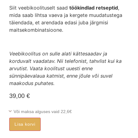
Siit veebikoolituselt saad
töökindlad retseptid
,
mida saab lihtsa vaeva ja kergete muudatustega
täiendada, et arendada edasi juba järgmisi
maitsekombinatsioone.
Veebikoolitus on sulle alati kättesaadav ja
korduvalt vaadatav. Nii telefonist, tahvlist kui ka
arvutist. Vaata koolitust uuesti enne
sünnipäevalaua katmist, enne jõule või suvel
maakodus puhates.
39,00
€
Või maksa alguses vaid 22,6€
Lisa korvi