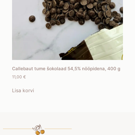
Callebaut tume šokolaad 54,5% nööpidena, 400 g
11,00
€
Lisa korvi