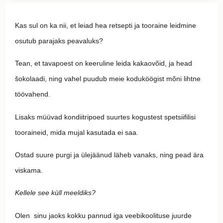
Kas sul on ka nii, et leiad hea retsepti ja tooraine leidmine
osutub parajaks peavaluks?
Tean, et tavapoest on keeruline leida kakaovõid, ja head
šokolaadi, ning vahel puudub meie koduköögist mõni lihtne
töövahend.
Lisaks müüvad kondiitripoed suurtes kogustest spetsiifilisi
tooraineid, mida mujal kasutada ei saa.
Ostad suure purgi ja ülejäänud läheb vanaks, ning pead ära
viskama.
Kellele see küll meeldiks?
Olen sinu jaoks kokku pannud iga veebikoolituse juurde