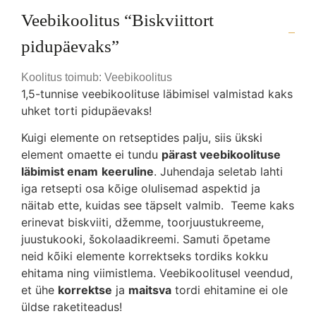
Veebikoolitus “Biskviittort
pidupäevaks”
Koolitus toimub: Veebikoolitus
1,5-tunnise veebikoolituse läbimisel valmistad kaks
uhket torti pidupäevaks!
Kuigi elemente on retseptides palju, siis ükski
element omaette ei tundu
pärast veebikoolituse
läbimist enam
keeruline
. Juhendaja seletab lahti
iga retsepti osa kõige olulisemad aspektid ja
näitab ette, kuidas see täpselt valmib. Teeme kaks
erinevat biskviiti, džemme, toorjuustukreeme,
juustukooki, šokolaadikreemi. Samuti õpetame
neid kõiki elemente korrektseks tordiks kokku
ehitama ning viimistlema. Veebikoolitusel veendud,
et ühe
korrektse
ja
maitsva
tordi ehitamine ei ole
üldse raketiteadus!