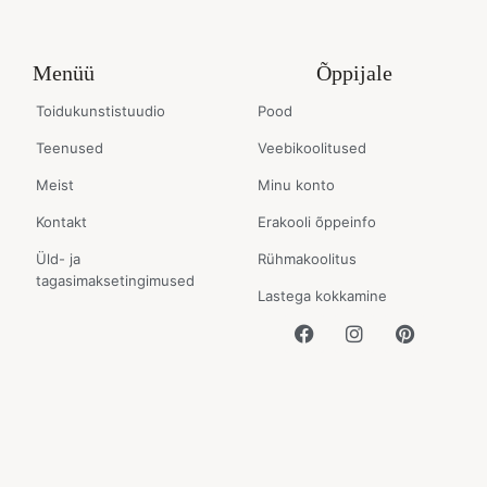
Menüü
Õppijale
Toidukunstistuudio
Pood
Teenused
Veebikoolitused
Meist
Minu konto
Kontakt
Erakooli õppeinfo
Üld- ja
Rühmakoolitus
tagasimaksetingimused
Lastega kokkamine