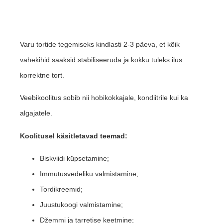
Varu tortide tegemiseks kindlasti 2-3 päeva, et kõik
vahekihid saaksid stabiliseeruda ja kokku tuleks ilus
korrektne tort.
Veebikoolitus sobib nii hobikokkajale, kondiitrile kui ka
algajatele.
Koolitusel käsitletavad teemad:
Biskviidi küpsetamine;
Immutusvedeliku valmistamine;
Tordikreemid;
Juustukoogi valmistamine;
Džemmi ja tarretise keetmine;