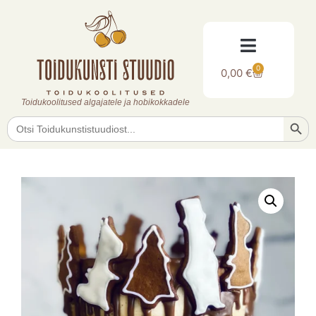
0
0,00
€
Toidukoolitused algajatele ja hobikokkadele
Searc
Search
for: