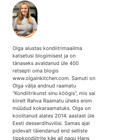
Olga alustas kondiitrimaailma
katsetusi blogimisest ja on
tänaseks avaldanud üle 400
retsepti oma blogis
www.olgainkitchen.com. Samuti on
Olga välja andnud raamatu
“Kondiitrikunst sinu köögis”, mis sai
kiirelt Rahva Raamatu üheks enim
müüdud kokaraamatuks. Olga on
koolitanud alates 2014. aastast üle
Eesti desserdihuvilisi. Samas ajal
pidevalt täiendanud end selliste
tippkondiitrite käe all nagu Hans