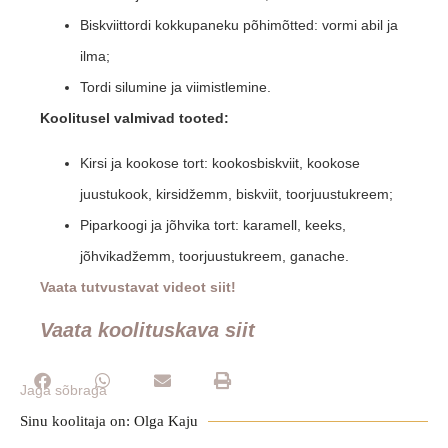
Biskviittordi kokkupaneku põhimõtted: vormi abil ja
ilma;
Tordi silumine ja viimistlemine.
Koolitusel valmivad tooted:
Kirsi ja kookose tort: kookosbiskviit, kookose
juustukook, kirsidžemm, biskviit, toorjuustukreem;
Piparkoogi ja jõhvika tort: karamell, keeks,
jõhvikadžemm, toorjuustukreem, ganache.
Vaata tutvustavat videot siit!
Vaata koolituskava siit
Jaga sõbraga
Sinu koolitaja on: Olga Kaju