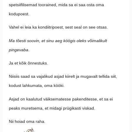
spetsiifilisemad toorained, mida sa ei saa osta oma
kodupoest.
Vahel ei leia ka kondiitripoest, sest seal on see otsas.
Ma tõesti soovin, et sinu aeg köögis oleks võimalikult
pingevaba
.
Ja et kõik õnnestuks.
Niisiis saad sa vajalikud asjad kiirelt ja mugavalt tellida siit,
kodust lahkumata, oma kööki.
Asjad on kaalutud väiksematesse pakenditesse, et sa ei
peaks muretsema, et midagi prügikasti viskad.
Nii hoiad oma raha.