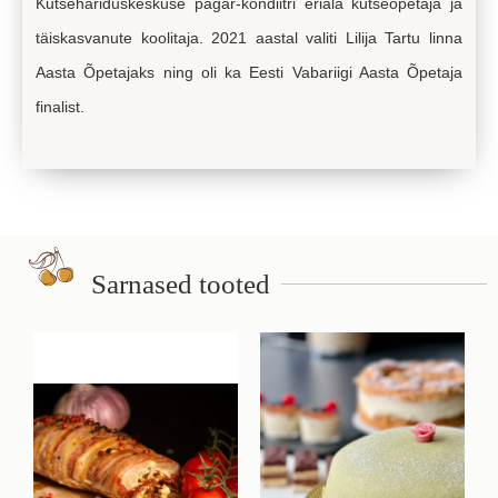
Kutsehariduskeskuse pagar-kondiitri eriala kutseõpetaja ja
täiskasvanute koolitaja. 2021 aastal valiti Lilija Tartu linna
Aasta Õpetajaks ning oli ka Eesti Vabariigi Aasta Õpetaja
finalist.
Sarnased tooted