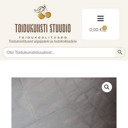
0
0,00
€
Toidukoolitused algajatele ja hobikokkadele
Searc
Search
for: