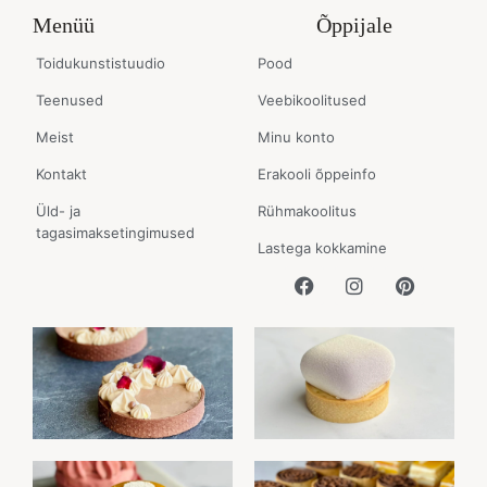
Menüü
Õppijale
Toidukunstistuudio
Pood
Teenused
Veebikoolitused
Meist
Minu konto
Kontakt
Erakooli õppeinfo
Üld- ja
Rühmakoolitus
tagasimaksetingimused
Lastega kokkamine