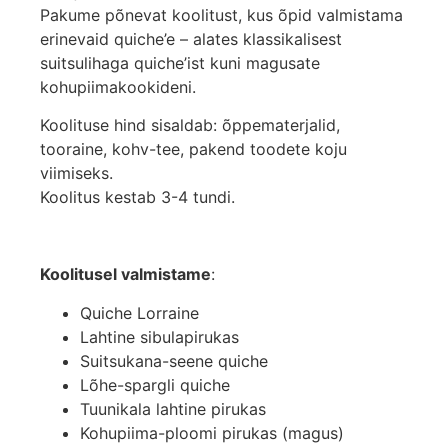
Pakume põnevat koolitust, kus õpid valmistama
erinevaid quiche’e – alates klassikalisest
suitsulihaga quiche’ist kuni magusate
kohupiimakookideni.
Koolituse hind sisaldab: õppematerjalid,
tooraine, kohv-tee, pakend toodete koju
viimiseks.
Koolitus kestab 3-4 tundi.
Koolitusel valmistame
:
Quiche Lorraine
Lahtine sibulapirukas
Suitsukana-seene quiche
Lõhe-spargli quiche
Tuunikala lahtine pirukas
Kohupiima-ploomi pirukas (magus)