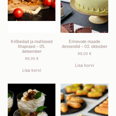
Krõbedad ja mahlased
Erinevate maade
lihapraed – 05.
desserdid – 03. oktoober
detsember
99,00
€
99,00
€
Lisa korvi
Lisa korvi