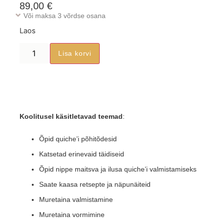
89,00
€
Või maksa 3 võrdse osana
Laos
Lisa korvi
Koolitusel käsitletavad teemad
:
Õpid quiche’i põhitõdesid
Katsetad erinevaid täidiseid
Õpid nippe maitsva ja ilusa quiche’i valmistamiseks
Saate kaasa retsepte ja näpunäiteid
Muretaina valmistamine
Muretaina vormimine