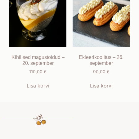
Kihilised magustoidud –
Ekleerikoolitus – 26.
20. september
september
110,00
€
90,00
€
Lisa korvi
Lisa korvi