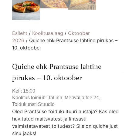
Esileht
/
Koolituse aeg
/
Oktoober
2026
/ Quiche ehk Prantsuse lahtine pirukas –
10. oktoober
Quiche ehk Prantsuse lahtine
pirukas – 10. oktoober
Kell: 15:00
Koolitus toimub: Tallinn, Merivälja tee 24,
Toidukunsti Stuudio
Oled Prantsuse toidukultuuri austaja? Kas oled
huvitatud maitsvatest ja lihtsasti
valmistatavatest toitudest? Siis on quiche just
sinu jaoks!