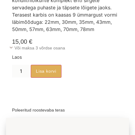
kondiitrilõikurite komplekt eriti sirgete
servadega puhaste ja täpsete lõigete jaoks.
Terasest karbis on kaasas 9 ümmargust vormi
läbimõõduga: 22mm, 30mm, 35mm, 43mm,
50mm, 57mm, 63mm, 70mm, 78mm
15,00
€
Või maksa 3 võrdse osana
Laos
Lisa korvi
Poleeritud roostevaba teras
Jaga sõbraga