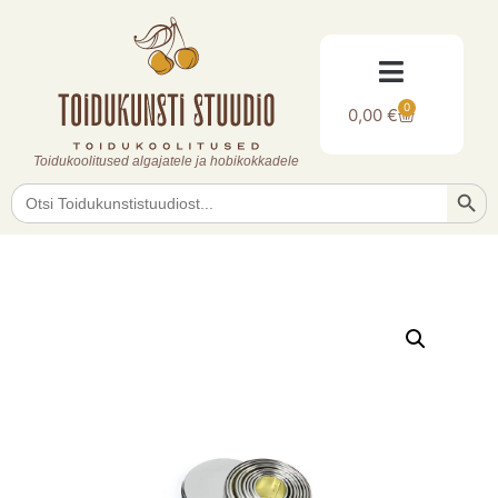
0
0,00
€
Toidukoolitused algajatele ja hobikokkadele
Searc
Search
for: