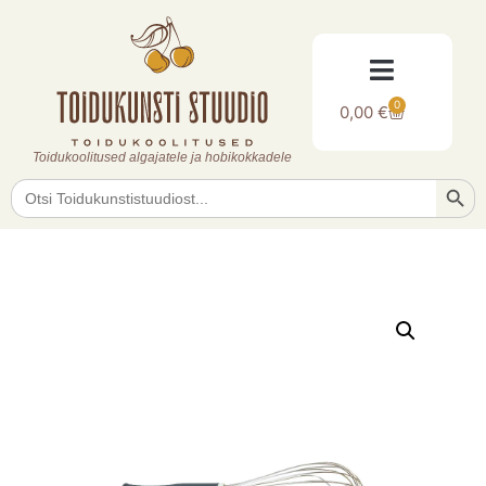
0
0,00
€
Toidukoolitused algajatele ja hobikokkadele
Searc
Search
for: