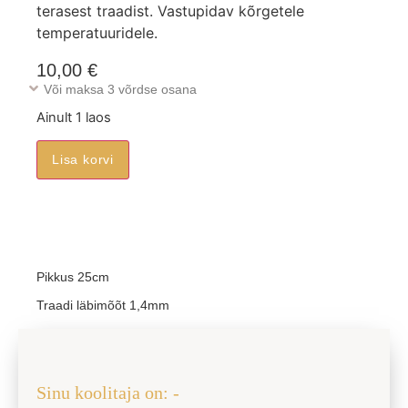
terasest traadist. Vastupidav kõrgetele
temperatuuridele.
10,00
€
Või maksa 3 võrdse osana
Ainult 1 laos
Lisa korvi
Pikkus 25cm
Traadi läbimõõt 1,4mm
Jaga sõbraga
Sinu koolitaja on: -