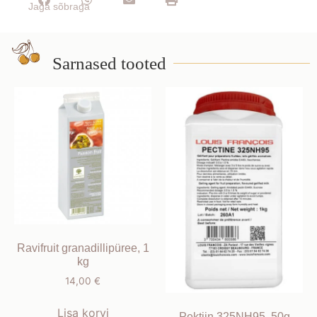
Jaga sõbraga
Sarnased tooted
Ravifruit granadillipüree, 1
kg
14,00
€
Lisa korvi
Pektiin 325NH95, 50g