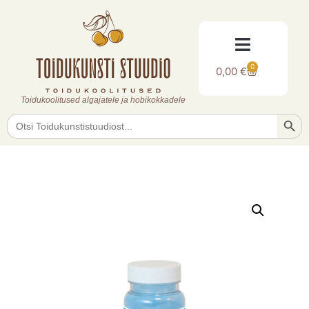
0
0,00
€
Toidukoolitused algajatele ja hobikokkadele
Searc
Search
for: