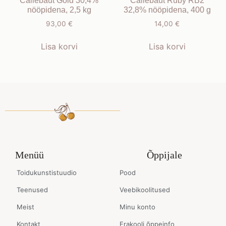
Callebaut Gold 30,4%
Callebaut Ruby RB2
nööpidena, 2,5 kg
32,8% nööpidena, 400 g
93,00
€
14,00
€
Lisa korvi
Lisa korvi
Menüü
Õppijale
Toidukunstistuudio
Pood
Teenused
Veebikoolitused
Meist
Minu konto
Kontakt
Erakooli õppeinfo