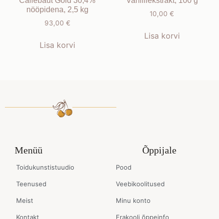
Callebaut Gold 30,4%
Vanilliekstrakt, 100 g
nööpidena, 2,5 kg
10,00
€
93,00
€
Lisa korvi
Lisa korvi
Menüü
Õppijale
Toidukunstistuudio
Pood
Teenused
Veebikoolitused
Meist
Minu konto
Kontakt
Erakooli õppeinfo