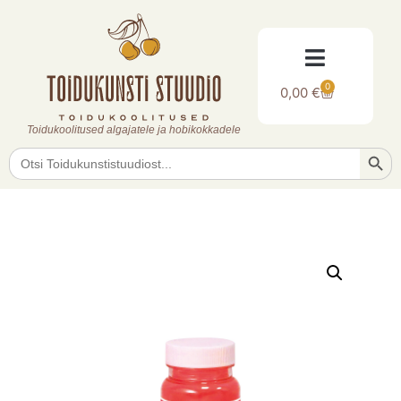
0
0,00
€
Toidukoolitused algajatele ja hobikokkadele
Searc
Search
for: