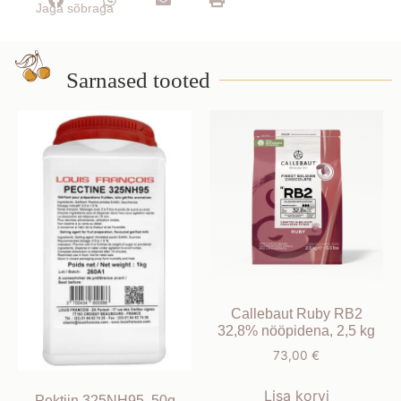
Jaga sõbraga
Sarnased tooted
Callebaut Ruby RB2
32,8% nööpidena, 2,5 kg
73,00
€
Lisa korvi
Pektiin 325NH95, 50g