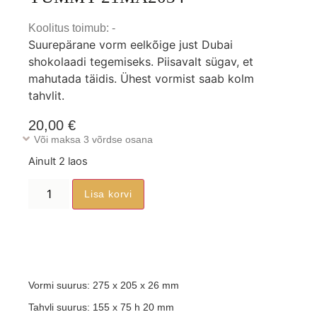
Koolitus toimub: -
Suurepärane vorm eelkõige just Dubai
shokolaadi tegemiseks. Piisavalt sügav, et
mahutada täidis. Ühest vormist saab kolm
tahvlit.
20,00
€
Või maksa 3 võrdse osana
Ainult 2 laos
Lisa korvi
Vormi suurus: 275 x 205 x 26 mm
Tahvli suurus: 155 x 75 h 20 mm