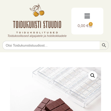
0
0,00
€
Toidukoolitused algajatele ja hobikokkadele
Searc
Search
for: