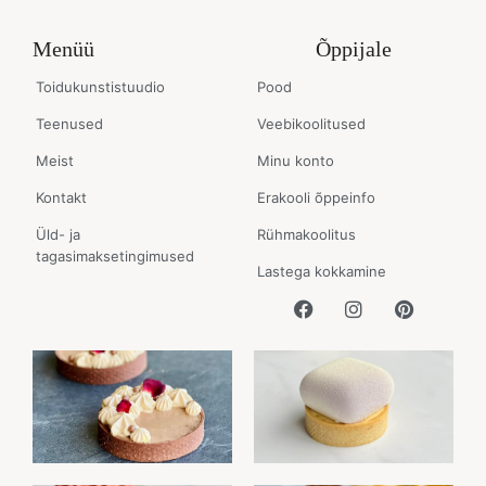
Menüü
Õppijale
Toidukunstistuudio
Pood
Teenused
Veebikoolitused
Meist
Minu konto
Kontakt
Erakooli õppeinfo
Üld- ja
Rühmakoolitus
tagasimaksetingimused
Lastega kokkamine