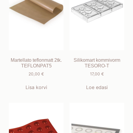
Martellato teflonmatt 2tk.
Silikomart kommivorm
TEFLONPAT5
TESORO-T
20,00
€
17,00
€
Lisa korvi
Loe edasi