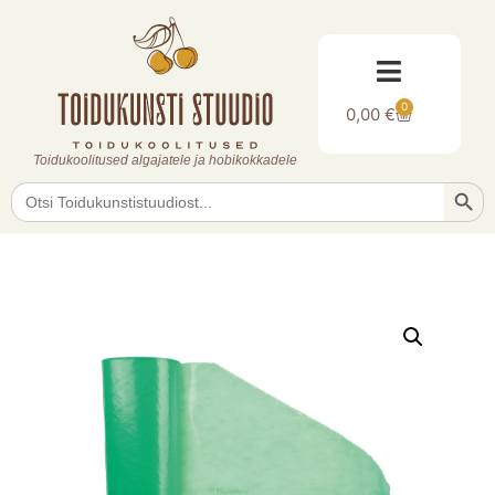
0
0,00
€
Toidukoolitused algajatele ja hobikokkadele
Searc
Search
for: