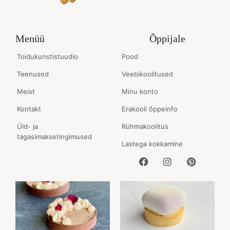
Menüü
Õppijale
Toidukunstistuudio
Pood
Teenused
Veebikoolitused
Meist
Minu konto
Kontakt
Erakooli õppeinfo
Üld- ja
Rühmakoolitus
tagasimaksetingimused
Lastega kokkamine