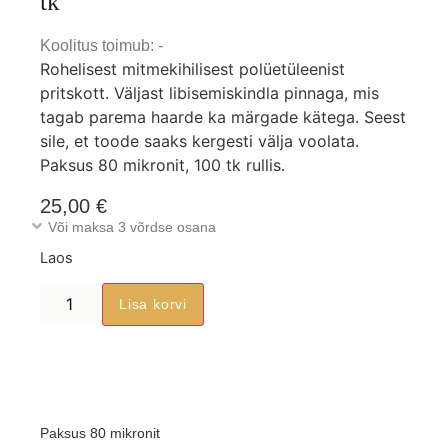
tk
Koolitus toimub: -
Rohelisest mitmekihilisest polüetüleenist
pritskott. Väljast libisemiskindla pinnaga, mis
tagab parema haarde ka märgade kätega. Seest
sile, et toode saaks kergesti välja voolata.
Paksus 80 mikronit, 100 tk rullis.
25,00
€
Või maksa 3 võrdse osana
Laos
Lisa korvi
Paksus 80 mikronit