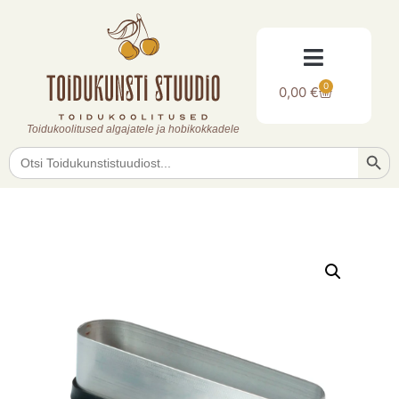
0
0,00
€
Toidukoolitused algajatele ja hobikokkadele
Searc
Search
for: