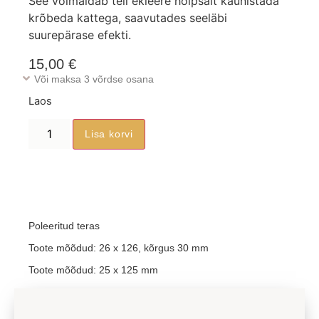
See võimaldab teil ekleere hõlpsalt kaunistada
krõbeda kattega, saavutades seeläbi
suurepärase efekti.
15,00
€
Või maksa 3 võrdse osana
Laos
Lisa korvi
Poleeritud teras
Toote mõõdud: 26 x 126, kõrgus 30 mm
Toote mõõdud: 25 x 125 mm
Jaga sõbraga