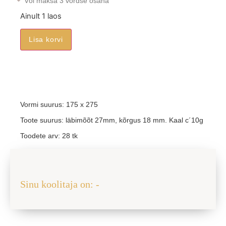
Või maksa 3 võrdse osana
Ainult 1 laos
Lisa korvi
Vormi suurus: 175 x 275
Toote suurus: läbimõõt 27mm, kõrgus 18 mm. Kaal c´10g
Toodete arv: 28 tk
Jaga sõbraga
Sinu koolitaja on: -