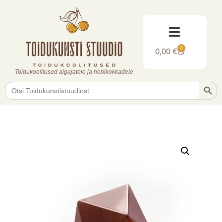
0
0,00
€
Toidukoolitused algajatele ja hobikokkadele
Searc
Search
for: