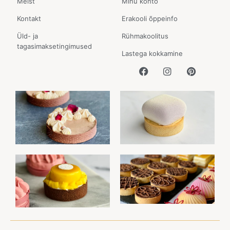
Meist
Minu konto
Kontakt
Erakooli õppeinfo
Üld- ja
Rühmakoolitus
tagasimaksetingimused
Lastega kokkamine