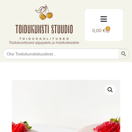
0
0,00
€
Toidukoolitused algajatele ja hobikokkadele
Searc
Search
for: