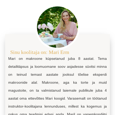
Sinu koolitaja on: Mari Erm
Mari on makroone küpsetanud juba 8 aastat. Tema
detailitäpsus ja loomuomane soov asjadesse süvitsi minna
on teinud temast aastate jooksul tõelise eksperdi
makroonide alal. Makroone, aga ka torte ja muid
magustoite, on ta valmistanud laiemale publikule juba 4
aastat oma ettevõttes Mari koogid. Varasemalt on töötanud
instruktor-koolitajana lennunduses, millest ka kogemus ja
oskus oma teadmisi edasi anda. Maril on vanemkondiitri