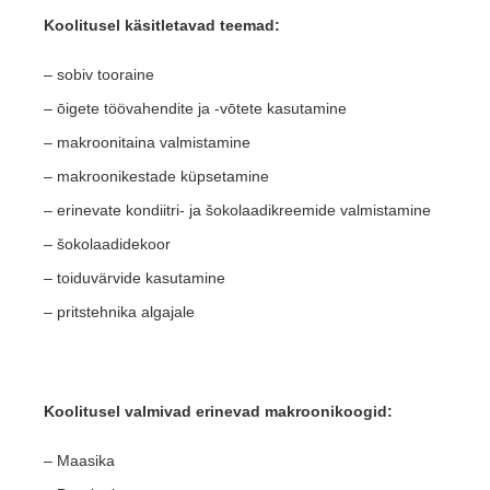
Koolitusel käsitletavad teemad:
– sobiv tooraine
– ōigete töövahendite ja -vōtete kasutamine
– makroonitaina valmistamine
– makroonikestade küpsetamine
– erinevate kondiitri- ja šokolaadikreemide valmistamine
– šokolaadidekoor
– toiduvärvide kasutamine
– pritstehnika algajale
Koolitusel valmivad erinevad makroonikoogid:
– Maasika