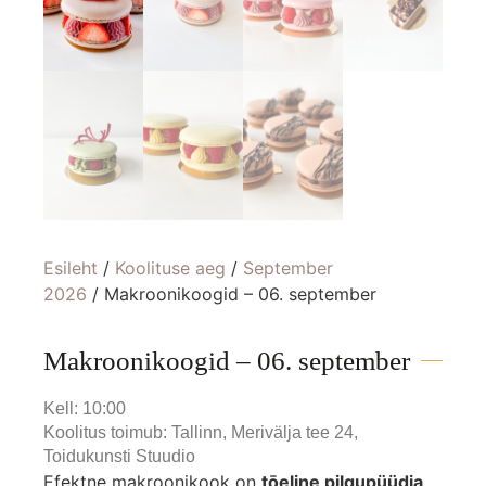
Esileht
/
Koolituse aeg
/
September
2026
/ Makroonikoogid – 06. september
Makroonikoogid – 06. september
Kell: 10:00
Koolitus toimub: Tallinn, Merivälja tee 24,
Toidukunsti Stuudio
Efektne makroonikook on
tōeline pilgupüüdja
.