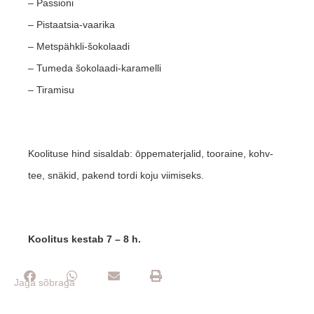
– Passioni
– Pistaatsia-vaarika
– Metspähkli-šokolaadi
– Tumeda šokolaadi-karamelli
– Tiramisu
Koolituse hind sisaldab: ōppematerjalid, tooraine, kohv-
tee, snäkid, pakend tordi koju viimiseks.
Koolitus kestab 7 – 8 h.
Jaga sõbraga