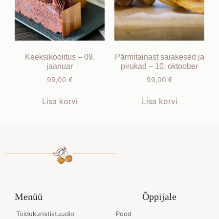
Keeksikoolitus – 09.
Pärmitainast saiakesed ja
jaanuar
pirukad – 10. oktoober
99,00
€
99,00
€
Lisa korvi
Lisa korvi
Menüü
Õppijale
Toidukunstistuudio
Pood