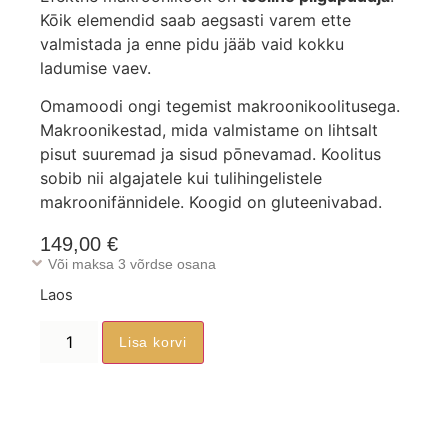
Kōik elemendid saab aegsasti varem ette
valmistada ja enne pidu jääb vaid kokku
ladumise vaev.
Omamoodi ongi tegemist makroonikoolitusega.
Makroonikestad, mida valmistame on lihtsalt
pisut suuremad ja sisud pōnevamad. Koolitus
sobib nii algajatele kui tulihingelistele
makroonifännidele. Koogid on gluteenivabad.
149,00
€
Või maksa 3 võrdse osana
Laos
Lisa korvi