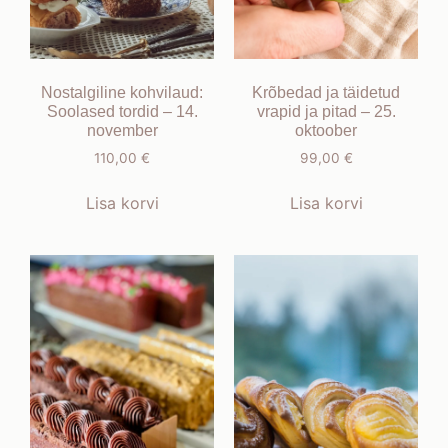
Nostalgiline kohvilaud:
Krõbedad ja täidetud
Soolased tordid – 14.
vrapid ja pitad – 25.
november
oktoober
110,00
€
99,00
€
Lisa korvi
Lisa korvi