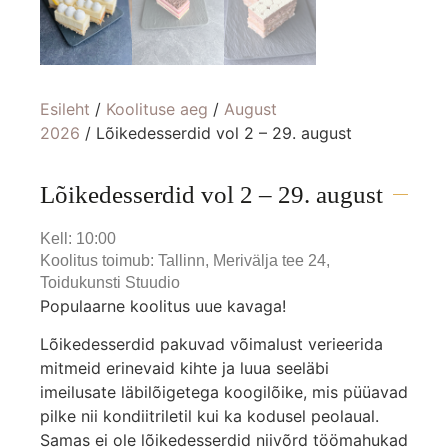
Esileht
/
Koolituse aeg
/
August
2026
/ Lõikedesserdid vol 2 – 29. august
Lõikedesserdid vol 2 – 29. august
Kell: 10:00
Koolitus toimub: Tallinn, Merivälja tee 24,
Toidukunsti Stuudio
Populaarne koolitus uue kavaga!
Lõikedesserdid pakuvad võimalust verieerida
mitmeid erinevaid kihte ja luua seeläbi
imeilusate läbilõigetega koogilõike, mis püüavad
pilke nii kondiitriletil kui ka kodusel peolaual.
Samas ei ole lõikedesserdid niivõrd töömahukad