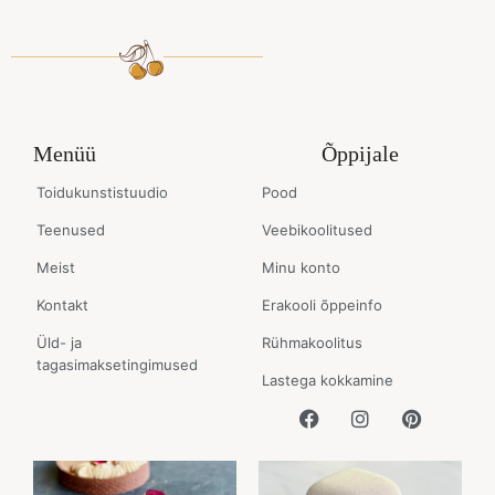
Menüü
Õppijale
Toidukunstistuudio
Pood
Teenused
Veebikoolitused
Meist
Minu konto
Kontakt
Erakooli õppeinfo
Üld- ja
Rühmakoolitus
tagasimaksetingimused
Lastega kokkamine