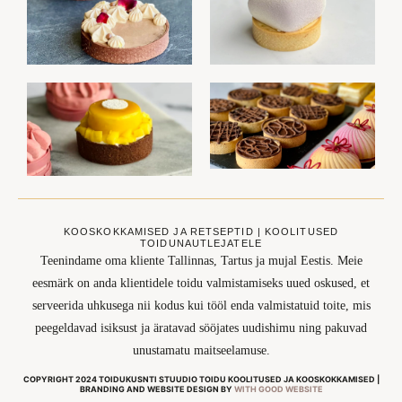
KOOSKOKKAMISED JA RETSEPTID | KOOLITUSED
TOIDUNAUTLEJATELE
Teenindame oma kliente Tallinnas, Tartus ja mujal Eestis. Meie
eesmärk on anda klientidele toidu valmistamiseks uued oskused, et
serveerida uhkusega nii kodus kui tööl enda valmistatuid toite, mis
peegeldavad isiksust ja äratavad sööjates uudishimu ning pakuvad
unustamatu maitseelamuse.
COPYRIGHT 2024 TOIDUKUSNTI STUUDIO TOIDU KOOLITUSED JA KOOSKOKKAMISED |
BRANDING AND WEBSITE DESIGN BY
WITH GOOD WEBSITE