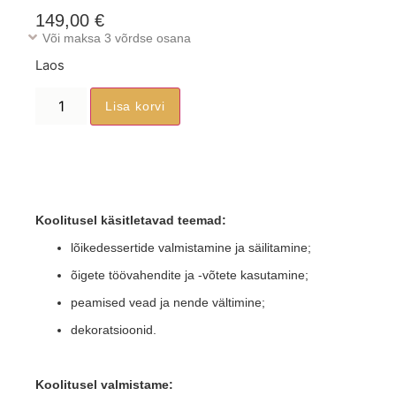
149,00
€
Või maksa 3 võrdse osana
Laos
Lisa korvi
Koolitusel käsitletavad teemad:
lõikedessertide valmistamine ja säilitamine;
õigete töövahendite ja -võtete kasutamine;
peamised vead ja nende vältimine;
dekoratsioonid.
Koolitusel valmistame: