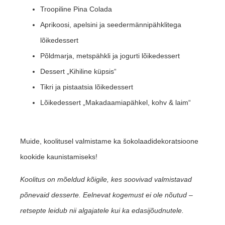
Troopiline Pina Colada
Aprikoosi, apelsini ja seedermännipähklitega
lõikedessert
Põldmarja, metspähkli ja jogurti lõikedessert
Dessert „Kihiline küpsis“
Tikri ja pistaatsia lõikedessert
Lõikedessert „Makadaamiapähkel, kohv & laim“
Muide, koolitusel valmistame ka šokolaadidekoratsioone
kookide kaunistamiseks!
Koolitus on mõeldud kõigile, kes soovivad valmistavad
põnevaid desserte. Eelnevat kogemust ei ole nõutud –
retsepte leidub nii algajatele kui ka edasijõudnutele.