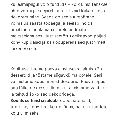
kui esmapilgul võib tunduda – kõik kihid tehakse
ühte vormi ja seejärel jääb üle vaid lõikamine ja
dekoreerimine. Seega on see suurepärane
võimalus säästa tööaega ja seeläbi hoida
omahind madalamana, järele andmata
maitseelamuses. Just seetõttu eelistavad paljud
kohvikupidajad ja ka koduperenaised justnimelt
lõikedesserte.
Koolitusel teeme päeva alustuseks valmis kõik
desserdid ja tõstame sügavkülma ootele. Seni
valmistame koos mõned dekoorid. Päeva lõpus
aga lõikame desserdid ning kaunistame vahtude
ja tehtud šokolaadidekooridega.
Koolituse hind sisaldab
: õppematerjalid,
tooraine, kohv-tee, kerge lõuna, pakend toodete
koju viimiseks.