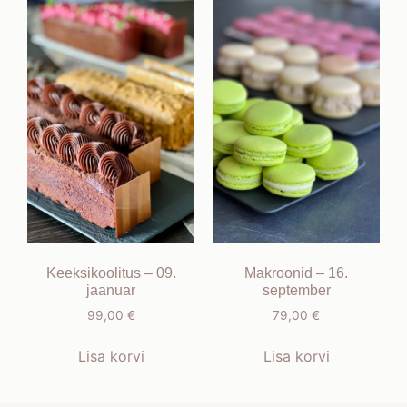
Keeksikoolitus – 09.
Makroonid – 16.
jaanuar
september
99,00
€
79,00
€
Lisa korvi
Lisa korvi