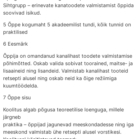
Sihtgrupp – erinevate kanatoodete valmistamist õppida
soovivad isikud.
5 Õppe kogumaht 5 akadeemilist tundi, kõik tunnid on
praktilised
6 Eesmärk
Õppija on omandanud kanalihast toodete valmistamise
põhimõtted. Oskab valida sobivat toorained, maitse- ja
lisaaineid ning lisandeid. Valmistab kanalihast tooteid
retsepti alusel ning oskab neid ka õige režiimiga
kuumtöödelda.
7 Õppe sisu
Koolitus algab põgusa teoreetilise loenguga, millele
järgneb
praktika – õppijad jagunevad meeskondadesse ning iga
meeskond valmistab ühe retsepti alusel vorstikesi.