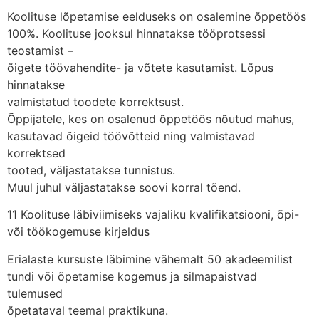
Koolituse lõpetamise eelduseks on osalemine õppetöös
100%. Koolituse jooksul hinnatakse tööprotsessi
teostamist –
õigete töövahendite- ja võtete kasutamist. Lõpus
hinnatakse
valmistatud toodete korrektsust.
Õppijatele, kes on osalenud õppetöös nõutud mahus,
kasutavad õigeid töövõtteid ning valmistavad
korrektsed
tooted, väljastatakse tunnistus.
Muul juhul väljastatakse soovi korral tõend.
11 Koolituse läbiviimiseks vajaliku kvalifikatsiooni, õpi-
või töökogemuse kirjeldus
Erialaste kursuste läbimine vähemalt 50 akadeemilist
tundi või õpetamise kogemus ja silmapaistvad
tulemused
õpetataval teemal praktikuna.