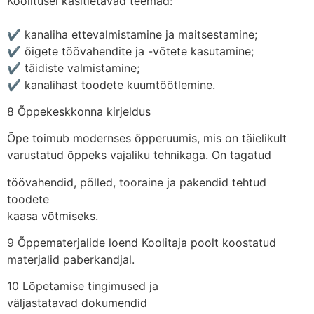
Koolitusel käsitletavad teemad:
✔ kanaliha ettevalmistamine ja maitsestamine;
✔ õigete töövahendite ja -võtete kasutamine;
✔ täidiste valmistamine;
✔ kanalihast toodete kuumtöötlemine.
8 Õppekeskkonna kirjeldus
Õpe toimub modernses õpperuumis, mis on täielikult
varustatud õppeks vajaliku tehnikaga. On tagatud
töövahendid, põlled, tooraine ja pakendid tehtud
toodete
kaasa võtmiseks.
9 Õppematerjalide loend Koolitaja poolt koostatud
materjalid paberkandjal.
10 Lõpetamise tingimused ja
väljastatavad dokumendid