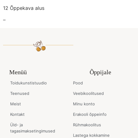
12 Õppekava alus
–
Menüü
Õppijale
Toidukunstistuudio
Pood
Teenused
Veebikoolitused
Meist
Minu konto
Kontakt
Erakooli õppeinfo
Üld- ja
Rühmakoolitus
tagasimaksetingimused
Lastega kokkamine