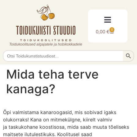
0
0,00
€
Toidukoolitused algajatele ja hobikokkadele
Searc
Search
for:
Mida teha terve
kanaga?
Õpi valmistama kanaroogasid, mis sobivad igaks
olukorraks! Kana on mitmekülgne, kiirelt valmiv
ja taskukohane koostisosa, mida saab muuta tõeliseks
maitsete ilutulestikuks. Koolitusel saad