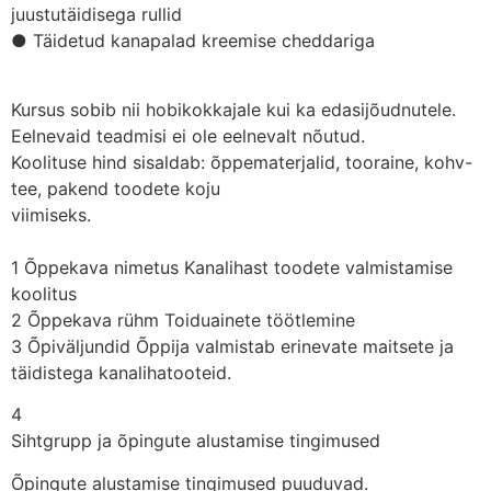
juustutäidisega rullid
● Täidetud kanapalad kreemise cheddariga
Kursus sobib nii hobikokkajale kui ka edasijõudnutele.
Eelnevaid teadmisi ei ole eelnevalt nõutud.
Koolituse hind sisaldab: õppematerjalid, tooraine, kohv-
tee, pakend toodete koju
viimiseks.
1 Õppekava nimetus Kanalihast toodete valmistamise
koolitus
2 Õppekava rühm Toiduainete töötlemine
3 Õpiväljundid Õppija valmistab erinevate maitsete ja
täidistega kanalihatooteid.
4
Sihtgrupp ja õpingute alustamise tingimused
Õpingute alustamise tingimused puuduvad.