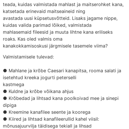
teada, kuidas valmistada mahlast ja maitserohket kana,
katsetada erinevaid maitseaineid ning
avastada uusi küpsetusvõtteid. Lisaks jagame nippe,
kuidas valida parimad lõiked, valmistada
mahlasemaid fileesid ja muuta lihtne kana eriliseks
roaks. Kas oled valmis oma
kanakokkamisoskusi järgmisele tasemele viima?
Valmistamisele tulevad:
● Mahlane ja krõbe Caesari kanapitsa, rooma salati ja
isetehtud kreeka jogurti peterselli
kastmega
● Kuldne ja krõbe võikana ahjus
● Krõbedad ja lihtsad kana poolkoivad mee ja sinepi
dipiga
● Kreemine kanafilee seente ja koorega
● Kiired ja lihtsad kanafileerullid kahel viisil:
mõnusajuurvilja täidisega tekiall ja lihsad