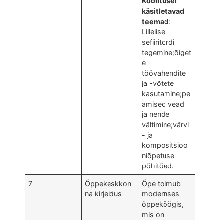
Koolitusel
käsitletavad
teemad
:
Lillelise
sefiiritordi
tegemine;õiget
e
töövahendite
ja -võtete
kasutamine;pe
amised vead
ja nende
vältimine;värvi
- ja
kompositsioo
niõpetuse
põhitõed.
7
Õppekeskkon
Õpe toimub
na kirjeldus
modernses
õppeköögis,
mis on