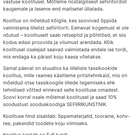
vastuse koolitusel. Mõtleme nostalgilisest sefiiritordist
kaugemale ja laseme end maitsetel üllatada.
Koolitus on mõeldud kõigile, kes soovivad õppida
valmistama lillelist sefiiritorti. Eelnevat kogemust ei ole
nõutud – koolituselt saab retseptid ja põhitõed, et siis
kodus edasi proovida ja vilumust arendada. Kõik
koolitusel osalejad saavad valmistada endale ise tordi,
mis endaga ka pärast koju kaasa võetakse.
Samal päeval on stuudios ka lilleliste tassikookide
koolitus, mille raames käsitleme pritsitehnikaid, mis on
mõeldud otse tassikoogile lillede tegemiseks ehk
tehnilised võtted erinevad selle koolituse omadest.
Soovi korral osale mõlemal koolitusel ja saad 10%
soodustust sooduskoodiga SEFIIRIKUNSTNIK.
Koolituse hind sisaldab: õppematerjalid, tooraine, kohv-
tee, pakendid toodete koju viimiseks.
Koolitus kestab ca 5-6 tundi.