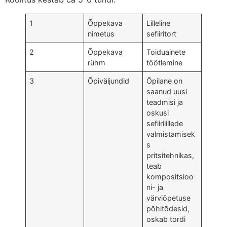
1
Õppekava
Lilleline
nimetus
sefiiritort
2
Õppekava
Toiduainete
rühm
töötlemine
3
Õpiväljundid
Õpilane on
saanud uusi
teadmisi ja
oskusi
sefiirilillede
valmistamisek
s
pritsitehnikas,
teab
kompositsioo
ni- ja
värviõpetuse
põhitõdesid,
oskab tordi