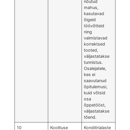
nõutud
mahus,
kasutavad
õigeid
töövõtteid
ning
valmistavad
korrektsed
tooted,
väljastatakse
tunnistus.
Osalejatele,
kes ei
saavutanud
õpitulemusi,
kuid võtsid
osa
õppetööst,
väljastatakse
tõend.
10
Koolituse
Kondiitrialaste