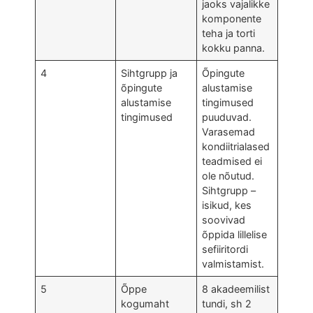
jaoks vajalikke
komponente
teha ja torti
kokku panna.
4
Sihtgrupp ja
Õpingute
õpingute
alustamise
alustamise
tingimused
tingimused
puuduvad.
Varasemad
kondiitrialased
teadmised ei
ole nõutud.
Sihtgrupp –
isikud, kes
soovivad
õppida lillelise
sefiiritordi
valmistamist.
5
Õppe
8 akadeemilist
kogumaht
tundi, sh 2