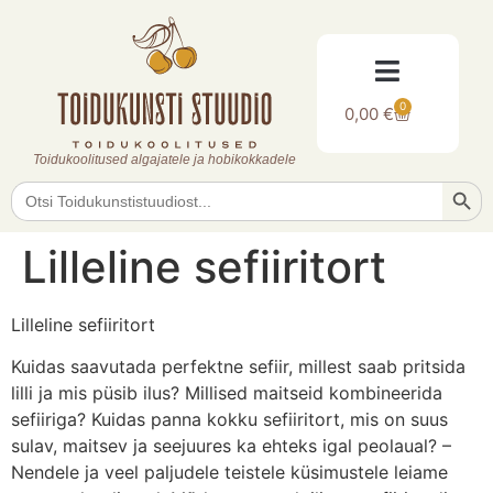
0
0,00
€
Toidukoolitused algajatele ja hobikokkadele
Searc
Search
for:
Lilleline sefiiritort
Lilleline sefiiritort
Kuidas saavutada perfektne sefiir, millest saab pritsida
lilli ja mis püsib ilus? Millised maitseid kombineerida
sefiiriga? Kuidas panna kokku sefiiritort, mis on suus
sulav, maitsev ja seejuures ka ehteks igal peolaual? –
Nendele ja veel paljudele teistele küsimustele leiame