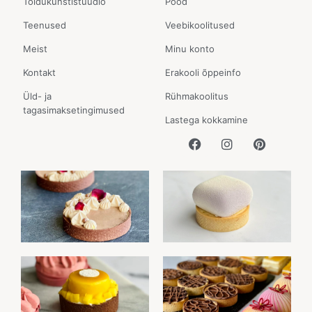
Toidukunstistuudio
Pood
Teenused
Veebikoolitused
Meist
Minu konto
Kontakt
Erakooli õppeinfo
Üld- ja
Rühmakoolitus
tagasimaksetingimused
Lastega kokkamine