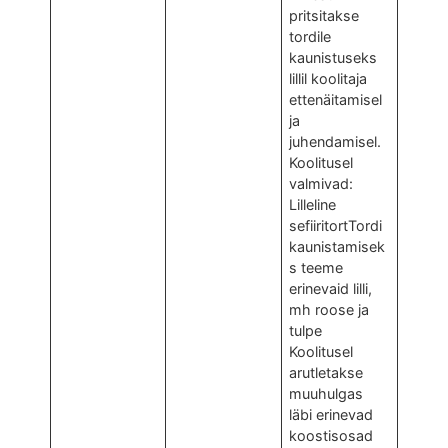
pritsitakse
tordile
kaunistuseks
lillil koolitaja
ettenäitamisel
ja
juhendamisel.
Koolitusel
valmivad:
Lilleline
sefiiritortTordi
kaunistamisek
s teeme
erinevaid lilli,
mh roose ja
tulpe
Koolitusel
arutletakse
muuhulgas
läbi erinevad
koostisosad