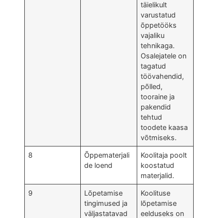
täielikult
varustatud
õppetööks
vajaliku
tehnikaga.
Osalejatele on
tagatud
töövahendid,
põlled,
tooraine ja
pakendid
tehtud
toodete kaasa
võtmiseks.
8
Õppematerjali
Koolitaja poolt
de loend
koostatud
materjalid.
9
Lõpetamise
Koolituse
tingimused ja
lõpetamise
väljastatavad
eelduseks on