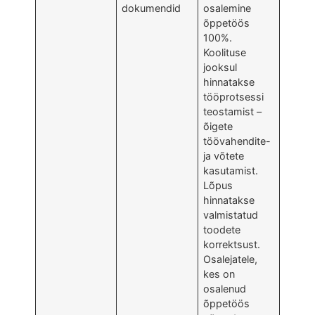
dokumendid
osalemine
õppetöös
100%.
Koolituse
jooksul
hinnatakse
tööprotsessi
teostamist –
õigete
töövahendite-
ja võtete
kasutamist.
Lõpus
hinnatakse
valmistatud
toodete
korrektsust.
Osalejatele,
kes on
osalenud
õppetöös