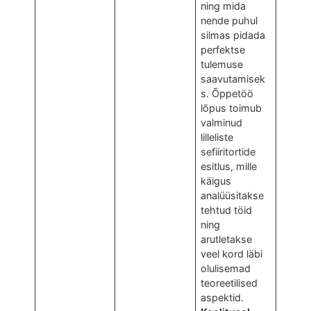
ning mida
nende puhul
silmas pidada
perfektse
tulemuse
saavutamisek
s. Õppetöö
lõpus toimub
valminud
lilleliste
sefiiritortide
esitlus, mille
käigus
analüüsitakse
tehtud töid
ning
arutletakse
veel kord läbi
olulisemad
teoreetilised
aspektid.