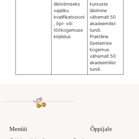
läbiviimiseks
kursuste
vajaliku
läbimine
kvalifikatsiooni
vähemalt 50
, õpi- või
akadeemilist
töökogemuse
tundi.
kirjeldus
Praktiline
õpetamise
kogemus
vähemalt 50
akadeemilist
tundi.
Menüü
Õppijale