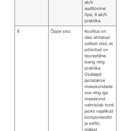
ak/h
auditoorne
õpe, 6 ak/h
praktika.
6
Õppe sisu
Koolitus on
üles ehitatud
sellisel viisil, et
põimitud on
teoreetiline
loeng ning
praktika.
Osalejad
jaotatakse
meeskondade
sse ning iga
meeskond
valmistab tordi
jaoks vajalikud
komponendid
ja sefiiri,
millest