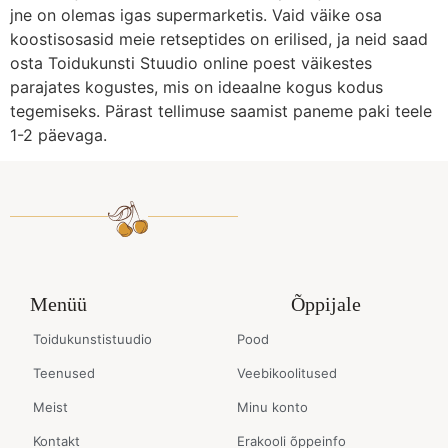
jne on olemas igas supermarketis. Vaid väike osa
koostisosasid meie retseptides on erilised, ja neid saad
osta Toidukunsti Stuudio online poest väikestes
parajates kogustes, mis on ideaalne kogus kodus
tegemiseks. Pärast tellimuse saamist paneme paki teele
1-2 päevaga.
Menüü
Õppijale
Toidukunstistuudio
Pood
Teenused
Veebikoolitused
Meist
Minu konto
Kontakt
Erakooli õppeinfo