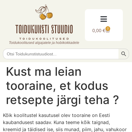
0
0,00
€
Toidukoolitused algajatele ja hobikokkadele
Searc
Search
for:
Kust ma leian
tooraine, et kodus
retsepte järgi teha ?
Kõik koolitustel kasutusel olev tooraine on Eesti
kaubandusest saadav. Kuna teeme kõik taignad,
kreemid ja täidised ise, siis munad, piim, jahu, vahukoor